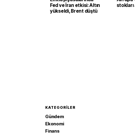
Fed ve İran etkisi: Altın
stokları
yükseldi, Brent düştü
KATEGORILER
Gündem
Ekonomi
Finans