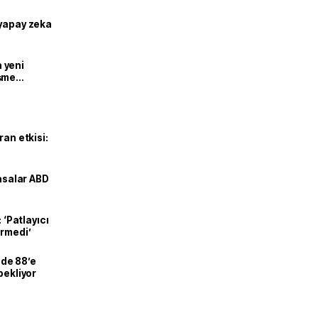
 yapay zeka
n yeni
şme
ran etkisi:
yasalar ABD
 ‘Patlayıcı
ermedi’
üzde 88’e
bekliyor