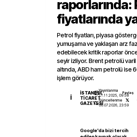
raporlarında: 
fiyatlarında y
Petrol fiyatları, piyasa göster
yumuşama ve yaklaşan arz fazl
edebilecek kritik raporlar önc
seyir izliyor. Brent petrolü vari
altında, ABD ham petrolü ise 6
işlem görüyor.
Yayınlanma
İSTANBUL
Paylaş
11.11.2025, 09:58
İ
TICARET
Güncellenme
GAZETESI
06.07.2026, 23:59
Google'da bizi tercih
edilen kaynak olarak