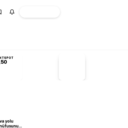
ÜYE
CANLI BORSA
Girişi
NTSPOT
,50
PİYASA
VERİLERİ
-1,55%
-1,28
va yolu
n nüfusunu