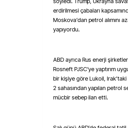
söyledi. Trump, Ukrayna sava
erdirilmesi çabaları kapsamınd
Moskova’dan petrol alımını aza
yapıyordu.
ABD ayrıca Rus enerji şirketler
Rosneft PJSC’ye yaptırım uyg
bir kişiye göre Lukoil, Irak’t
2 sahasından yapılan petrol s
mücbir sebep ilan etti.
Salı günü ABD’de federal tatil