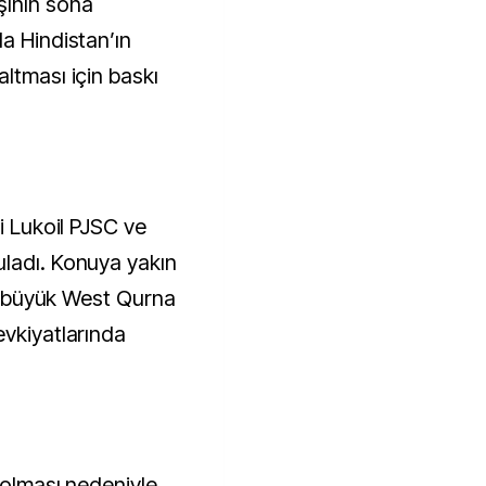
şının sona
a Hindistan’ın
ltması için baskı
i Lukoil PJSC ve
uladı. Konuya yakın
aki büyük West Qurna
evkiyatlarında
 olması nedeniyle