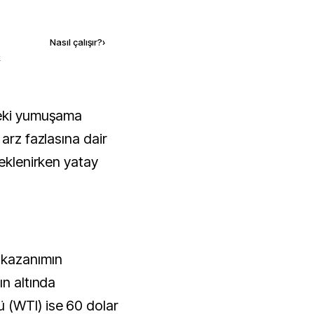
Kaynak ekle
Nasıl çalışır?
›
k
 arz fazlasına dair
beklenirken yatay
 kazanımın
ın altında
 (WTI) ise 60 dolar