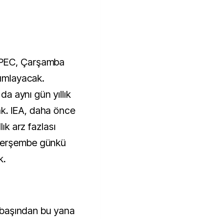
OPEC, Çarşamba
yımlayacak.
 da aynı gün yıllık
k. IEA, daha önce
lık arz fazlası
Perşembe günkü
k.
ıl başından bu yana