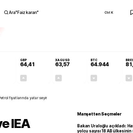
Ara
"
Faiz kararı
"
Ctrl K
RA
Resmi Gazete'de!
Öğrenci affı ve ek sınav hakkı Resmi Gazete'de!
GBP
XAGUSD
BTC
BRE
64,41
63,57
64.944
81
+0,32%
+0,38%
+3,37%
-0,10%
0,18
0,24
2,07
+0,00
trol fiyatlarında yatar seyir
Manşetten Seçmeler
ve IEA
Bakan Uraloğlu açıkladı: Ha
yolcu sayısı 18 AB ülkesini