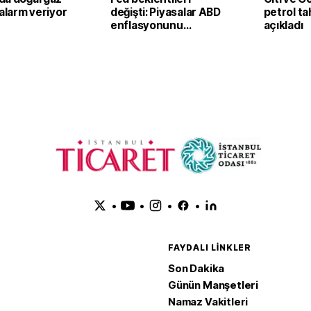
 alarm veriyor
değişti: Piyasalar ABD
petrol ta
enflasyonunu
açıkladı
izleyecek
•
•
•
•
FAYDALI LINKLER
Son Dakika
Günün Manşetleri
Namaz Vakitleri