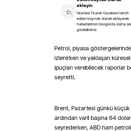
ekleyin
İstanbul Ticaret Gazetesi
'i tercih
edilen kaynak olarak ekleyerek
haberlerimizi Google'da daha sı
görebilirsiniz.
Petrol, piyasa göstergelerindeki yumuşama
izlenirken ve yaklaşan küresel
ipuçları verebilecek raporlar 
seyretti.
Brent, Pazartesi günkü küçük
ardından varil başına 64 dolar
seyrederken, ABD ham petrolü