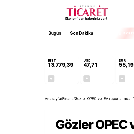
Ekonomiden haberiniz var!
Bugün
Son Dakika
Finans
EKST
SON DAKİKA
Öğrenci affı ve ek sınav hakkı 
BIST
USD
EUR
13.779,39
47,71
55,19
-0,14%
+0,18%
-19,42
0,09
Anasayfa
/
Finans
/
Gözler OPEC ve IEA raporlarında: Pe
Gözler OPEC 