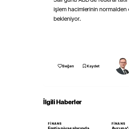
işlem hacimlerinin normalden
bekleniyor.
Beğen
Kaydet
İlgili Haberler
FINANS
FINANS
Emtia piyasalarında
Avrupa'