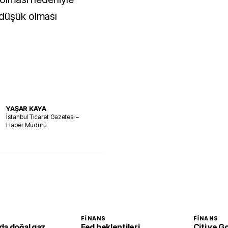
 düşük olması
YAŞAR KAYA
İstanbul Ticaret Gazetesi –
Haber Müdürü
FINANS
FINANS
da doğal gaz
Fed beklentileri
Citi ve 