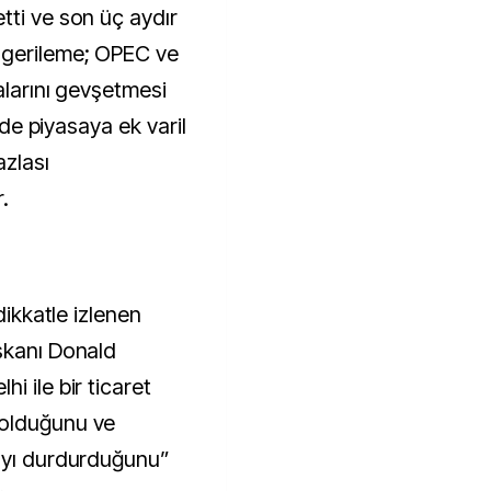
tti ve son üç aydır
 gerileme; OPEC ve
alarını gevşetmesi
n de piyasaya ek varil
azlası
.
dikkatle izlenen
şkanı Donald
i ile bir ticaret
 olduğunu ve
mayı durdurduğunu”