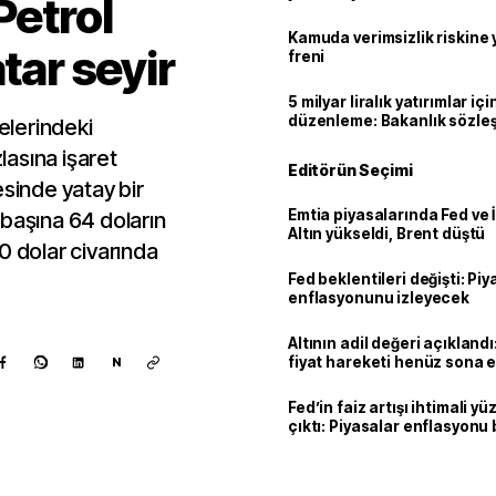
Petrol
geçti
Kamuda verimsizlik riskine
atar seyir
freni
5 milyar liralık yatırımlar içi
düzenleme: Bakanlık sözle
gelerindeki
imzalayabilecek
asına işaret
Editörün Seçimi
esinde yatay bir
Emtia piyasalarında Fed ve İ
l başına 64 doların
Altın yükseldi, Brent düştü
0 dolar civarında
Fed beklentileri değişti: Pi
enflasyonunu izleyecek
Altının adil değeri açıklandı:
fiyat hareketi henüz sona 
N
Fed’in faiz artışı ihtimali y
çıktı: Piyasalar enflasyonu 