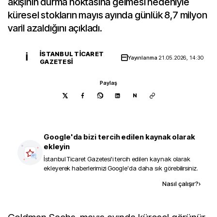
akışının durma noktasına gelmesi nedeniyle
küresel stokların mayıs ayında günlük 8,7 milyon
varil azaldığını açıkladı.
İSTANBUL TICARET
İ
Yayınlanma
21.05.2026, 14:30
GAZETESI
Paylaş
N
Google'da bizi tercih edilen kaynak olarak
ekleyin
İstanbul Ticaret Gazetesi
'i tercih edilen kaynak olarak
ekleyerek haberlerimizi Google'da daha sık görebilirsiniz.
Kaynak ekle
Nasıl çalışır?
›