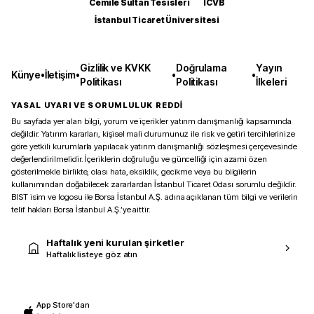
Cemile Sultan Tesisleri
ICVB
İstanbul Ticaret Üniversitesi
Gizlilik ve KVKK
Doğrulama
Yayın
Künye
•
İletişim
•
•
•
Politikası
Politikası
İlkeleri
YASAL UYARI VE SORUMLULUK REDDİ
Bu sayfada yer alan bilgi, yorum ve içerikler yatırım danışmanlığı kapsamında
değildir. Yatırım kararları, kişisel mali durumunuz ile risk ve getiri tercihlerinize
göre yetkili kurumlarla yapılacak yatırım danışmanlığı sözleşmesi çerçevesinde
değerlendirilmelidir. İçeriklerin doğruluğu ve güncelliği için azami özen
gösterilmekle birlikte, olası hata, eksiklik, gecikme veya bu bilgilerin
kullanımından doğabilecek zararlardan İstanbul Ticaret Odası sorumlu değildir.
BIST isim ve logosu ile Borsa İstanbul A.Ş. adına açıklanan tüm bilgi ve verilerin
telif hakları Borsa İstanbul A.Ş.’ye aittir.
Haftalık yeni kurulan şirketler
Haftalık listeye göz atın
App Store'dan