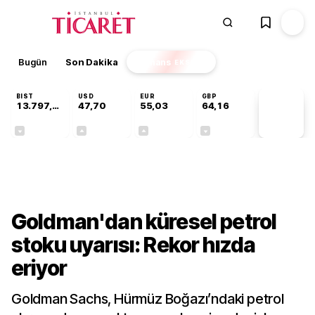
Bugün
Son Dakika
Finans
EKSTRA
BIST
USD
EUR
GBP
13.797,87
47,70
55,03
64,16
PİYASA
VERİLERİ
-0,01%
+0,17%
+0,04%
-0,02%
Finans
Goldman'dan küresel petrol
stoku uyarısı: Rekor hızda
eriyor
Goldman Sachs, Hürmüz Boğazı’ndaki petrol