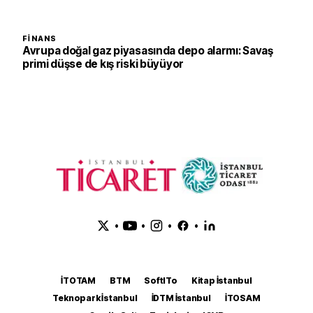
FINANS
Avrupa doğal gaz piyasasında depo alarmı: Savaş
primi düşse de kış riski büyüyor
•
•
•
•
İTOTAM
BTM
SoftITo
Kitap İstanbul
Teknopark İstanbul
İDTM İstanbul
İTOSAM