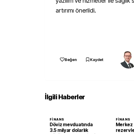
yazılım ve hizmetler ile sağlık s
artırımı önerildi.
Beğen
Kaydet
İlgili Haberler
FINANS
FINANS
Döviz mevduatında
Merkez 
3.5 milyar dolarlık
rezervle