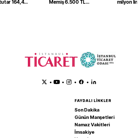
tutar 164,4
Memiş 6.500 TL
milyon li
olara ulaştı
sonrası yarın
görebileceği seviyeyi
açıkladı: 2 ihtimal var
•
•
•
•
FAYDALI LINKLER
Son Dakika
Günün Manşetleri
Namaz Vakitleri
İmsakiye