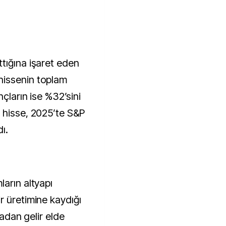
tığına işaret eden
hissenin toplam
çların ise %32’sini
 hisse, 2025’te S&P
ı.
arın altyapı
r üretimine kaydığı
kadan gelir elde