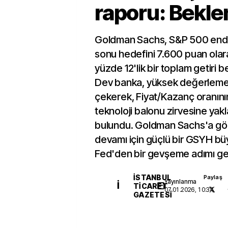
raporu: Beklen
Goldman Sachs, S&P 500 endek
sonu hedefini 7.600 puan olara
yüzde 12'lik bir toplam getiri be
Dev banka, yüksek değerlemel
çekerek, Fiyat/Kazanç oranını
teknoloji balonu zirvesine yakl
bulundu. Goldman Sachs'a gör
devamı için güçlü bir GSYH b
Fed'den bir gevşeme adımı ge
İSTANBUL
Paylaş
Yayınlanma
İ
TICARET
07.01.2026, 10:34
GAZETESI