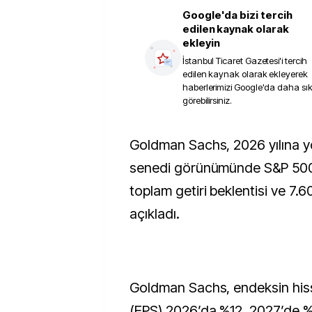
Google'da bizi tercih
edilen kaynak olarak
ekleyin
İstanbul Ticaret Gazetesi
'i tercih
edilen kaynak olarak ekleyerek
haberlerimizi Google'da daha sı
görebilirsiniz.
Goldman Sachs, 2026 yılına yönelik ABD hisse
senedi görünümünde S&P 500 
toplam getiri beklentisi ve 7.6
açıkladı.
Goldman Sachs, endeksin hiss
(EPS) 2026’da %12, 2027’de %