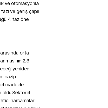
tik ve otomasyonla
azı ve geniş çaplı
düğü 4. faz öne
 arasında orta
lanmasının 2,3
ileceği yeniden
ce cazip
mel maddeler
 aldı. Sektörel
etici harcamaları,