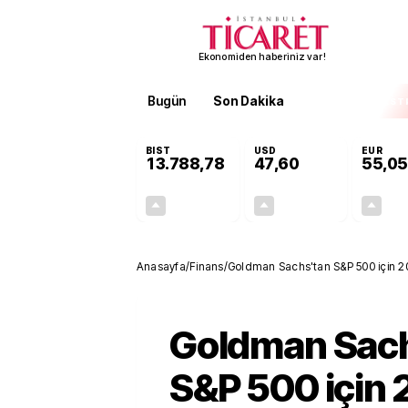
Ekonomiden haberiniz var!
Bugün
Son Dakika
Finans
EKST
BIST
USD
EUR
13.788,78
47,60
55,05
+0,63%
+0,06%
85,65
0,03
Anasayfa
/
Finans
/
Goldman Sachs'tan S&P 500 için 20
Goldman Sac
S&P 500 için