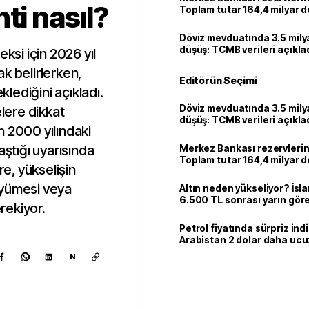
ti nasıl?
Toplam tutar 164,4 milyar d
Döviz mevduatında 3.5 milya
düşüş: TCMB verileri açıkla
si için 2026 yıl
k belirlerken,
Editörün Seçimi
klediğini açıkladı.
Döviz mevduatında 3.5 milya
ere dikkat
düşüş: TCMB verileri açıkla
n 2000 yılındaki
aştığı uyarısında
Merkez Bankası rezervlerin
Toplam tutar 164,4 milyar d
e, yükselişin
üyümesi veya
Altın neden yükseliyor? İs
6.500 TL sonrası yarın gör
rekiyor.
seviyeyi açıkladı: 2 ihtimal 
Petrol fiyatında sürpriz indi
Arabistan 2 dolar daha uc
N