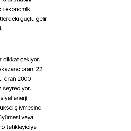
klı ekonomik
lerdeki güçlü gelir
.
r dikkat çekiyor.
t/kazanç oranı 22
bu oran 2000
ın seyrediyor.
iyel enerji"
yükseliş ivmesine
üyümesi veya
o tetikleyiciye