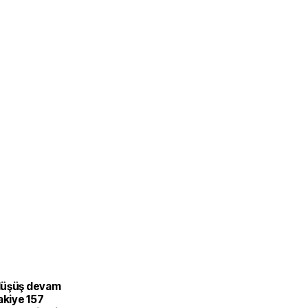
düşüş devam
akiye 157