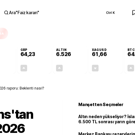
Ara
"
Faiz kararı
"
Ctrl K
RA
GBP
ALTIN
XAGUSD
BTC
64,23
6.526
61,66
64
+0,08%
+0,20%
+0,46%
-0,61%
0,04
0,13
29,74
-0,38
26 raporu: Beklenti nasıl?
Manşetten Seçmeler
hs'tan
Altın neden yükseliyor? İs
6.500 TL sonrası yarın gör
 2026
seviyeyi açıkladı: 2 ihtimal 
Merkez Bankası rezervlerin