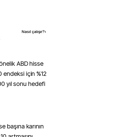
Kaynak ekle
Nasıl çalışır?
›
k
endeksi için %12
00 yıl sonu hedefi
e başına karının
10 artmasını