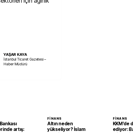
ektörleri için ağırlık
YAŞAR KAYA
İstanbul Ticaret Gazetesi –
Haber Müdürü
FINANS
FINANS
Bankası
Altın neden
KKM’de 
rinde artış:
yükseliyor? İslam
ediyor: B