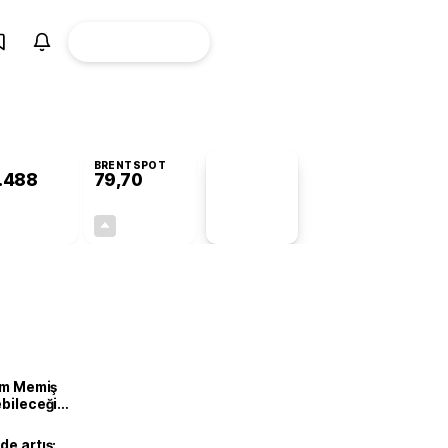
ÜYE
CANLI BORSA
Girişi
BRENTSPOT
.488
79,70
PİYASA
VERİLERİ
+0,45%
+1,00%
+0,00
0,79
lam Memiş
ebileceği
var
de artış: