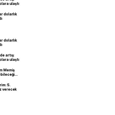
olara ulaştı
r dolarlık
dı
r dolarlık
dı
de artış:
olara ulaştı
lam Memiş
ebileceği
var
rim: S.
uz verecek