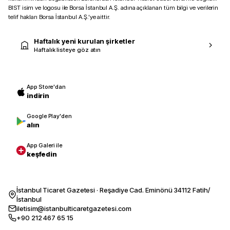
BIST isim ve logosu ile Borsa İstanbul A.Ş. adına açıklanan tüm bilgi ve verilerin
telif hakları Borsa İstanbul A.Ş.’ye aittir.
Haftalık yeni kurulan şirketler
Haftalık listeye göz atın
App Store'dan
indirin
Google Play'den
alın
App Galeri ile
keşfedin
İstanbul Ticaret Gazetesi · Reşadiye Cad. Eminönü 34112 Fatih/
İstanbul
iletisim@istanbulticaretgazetesi.com
+90 212 467 65 15