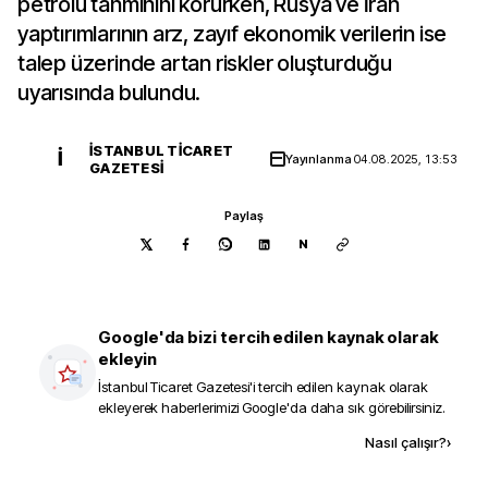
petrolü tahminini korurken, Rusya ve İran
yaptırımlarının arz, zayıf ekonomik verilerin ise
talep üzerinde artan riskler oluşturduğu
uyarısında bulundu.
İSTANBUL TICARET
İ
Yayınlanma
04.08.2025, 13:53
GAZETESI
Paylaş
N
Google'da bizi tercih edilen kaynak olarak
ekleyin
İstanbul Ticaret Gazetesi
'i tercih edilen kaynak olarak
ekleyerek haberlerimizi Google'da daha sık görebilirsiniz.
Kaynak ekle
Nasıl çalışır?
›