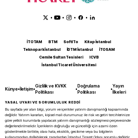
•
•
•
•
İTOTAM
BTM
SoftITo
Kitap İstanbul
Teknopark İstanbul
İDTM İstanbul
İTOSAM
Cemile Sultan Tesisleri
ICVB
İstanbul Ticaret Üniversitesi
Gizlilik ve KVKK
Doğrulama
Yayın
Künye
•
İletişim
•
•
•
Politikası
Politikası
İlkeleri
YASAL UYARI VE SORUMLULUK REDDİ
Bu sayfada yer alan bilgi, yorum ve içerikler yatırım danışmanlığı kapsamında
değildir. Yatırım kararları, kişisel mali durumunuz ile risk ve getiri tercihlerinize
göre yetkili kurumlarla yapılacak yatırım danışmanlığı sözleşmesi çerçevesinde
değerlendirilmelidir. İçeriklerin doğruluğu ve güncelliği için azami özen
gösterilmekle birlikte, olası hata, eksiklik, gecikme veya bu bilgilerin
kullanımından doğabilecek zararlardan İstanbul Ticaret Odası sorumlu değildir.