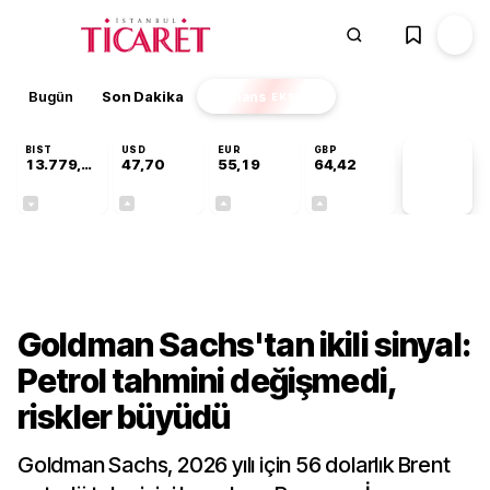
Bugün
Son Dakika
Finans
EKSTRA
BIST
USD
EUR
GBP
13.779,39
47,70
55,19
64,42
PİYASA
VERİLERİ
-0,14%
+0,15%
+0,32%
+0,39%
Finans
Goldman Sachs'tan ikili sinyal:
Petrol tahmini değişmedi,
riskler büyüdü
Goldman Sachs, 2026 yılı için 56 dolarlık Brent