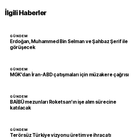
İlgili Haberler
GÜNDEM
Erdoğan, Muhammed Bin Selman ve Şahbaz Şerif ile
görüşecek
GÜNDEM
MGK’dan İran-ABD çatışmaları için müzakere çağrısı
GÜNDEM
BAİBÜ mezunları Roketsan’ın işe alım sürecine
katılacak
GÜNDEM
Terörsüz Türkiye vizyonu üretim ve ihracatı