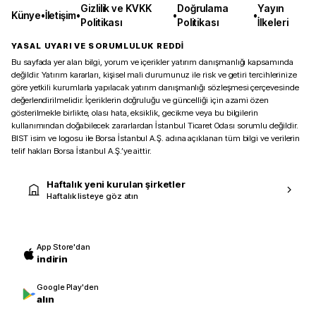
Gizlilik ve KVKK
Doğrulama
Yayın
Künye
•
İletişim
•
•
•
Politikası
Politikası
İlkeleri
YASAL UYARI VE SORUMLULUK REDDİ
Bu sayfada yer alan bilgi, yorum ve içerikler yatırım danışmanlığı kapsamında
değildir. Yatırım kararları, kişisel mali durumunuz ile risk ve getiri tercihlerinize
göre yetkili kurumlarla yapılacak yatırım danışmanlığı sözleşmesi çerçevesinde
değerlendirilmelidir. İçeriklerin doğruluğu ve güncelliği için azami özen
gösterilmekle birlikte, olası hata, eksiklik, gecikme veya bu bilgilerin
kullanımından doğabilecek zararlardan İstanbul Ticaret Odası sorumlu değildir.
BIST isim ve logosu ile Borsa İstanbul A.Ş. adına açıklanan tüm bilgi ve verilerin
telif hakları Borsa İstanbul A.Ş.’ye aittir.
Haftalık yeni kurulan şirketler
Haftalık listeye göz atın
App Store'dan
indirin
Google Play'den
alın