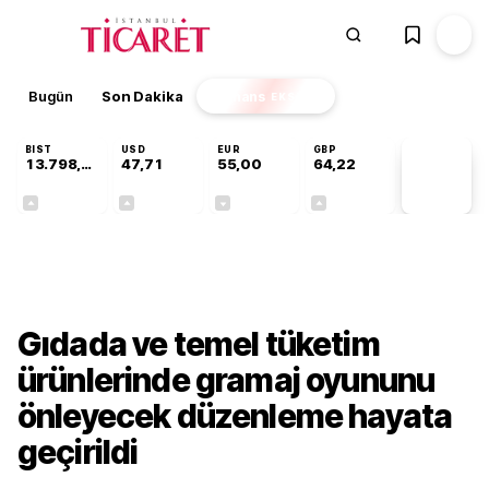
Bugün
Son Dakika
Finans
EKSTRA
BIST
USD
EUR
GBP
13.798,82
47,71
55,00
64,22
PİYASA
VERİLERİ
+0,70%
+0,17%
-0,02%
+0,08%
Gündem
Gıdada ve temel tüketim
ürünlerinde gramaj oyununu
önleyecek düzenleme hayata
geçirildi