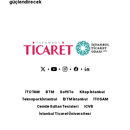
güçlendirecek
•
•
•
•
İTOTAM
BTM
SoftITo
Kitap İstanbul
Teknopark İstanbul
İDTM İstanbul
İTOSAM
Cemile Sultan Tesisleri
ICVB
İstanbul Ticaret Üniversitesi