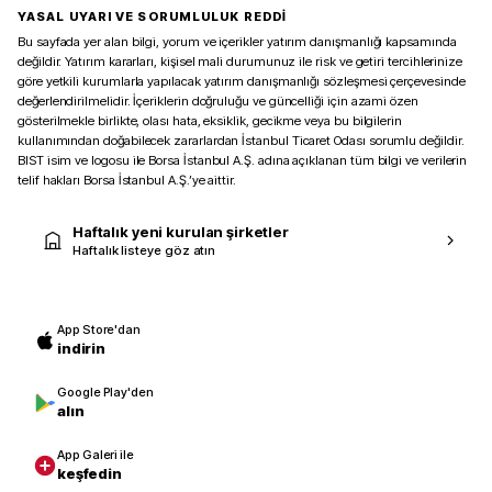
YASAL UYARI VE SORUMLULUK REDDİ
Bu sayfada yer alan bilgi, yorum ve içerikler yatırım danışmanlığı kapsamında
değildir. Yatırım kararları, kişisel mali durumunuz ile risk ve getiri tercihlerinize
göre yetkili kurumlarla yapılacak yatırım danışmanlığı sözleşmesi çerçevesinde
değerlendirilmelidir. İçeriklerin doğruluğu ve güncelliği için azami özen
gösterilmekle birlikte, olası hata, eksiklik, gecikme veya bu bilgilerin
kullanımından doğabilecek zararlardan İstanbul Ticaret Odası sorumlu değildir.
BIST isim ve logosu ile Borsa İstanbul A.Ş. adına açıklanan tüm bilgi ve verilerin
telif hakları Borsa İstanbul A.Ş.’ye aittir.
Haftalık yeni kurulan şirketler
Haftalık listeye göz atın
App Store'dan
indirin
Google Play'den
alın
App Galeri ile
keşfedin