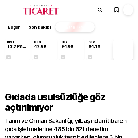
Bugün
Son Dakika
Finans
EKSTRA
BIST
USD
EUR
GBP
13.798,82
47,59
54,96
64,18
PİYASA
VERİLERİ
+0,70%
+0,06%
-0,09%
+0,13%
Gündem
Gıdada usulsüzlüğe göz
açtırılmıyor
Tarım ve Orman Bakanlığı, yılbaşından itibaren
gıda işletmelerine 485 bin 621 denetim
yaparken, olumsuzluk tespit edilenlere 3 bin