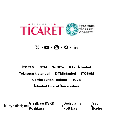
•
•
•
•
İTOTAM
BTM
SoftITo
Kitap İstanbul
Teknopark İstanbul
İDTM İstanbul
İTOSAM
Cemile Sultan Tesisleri
ICVB
İstanbul Ticaret Üniversitesi
Gizlilik ve KVKK
Doğrulama
Yayın
Künye
•
İletişim
•
•
•
Politikası
Politikası
İlkeleri