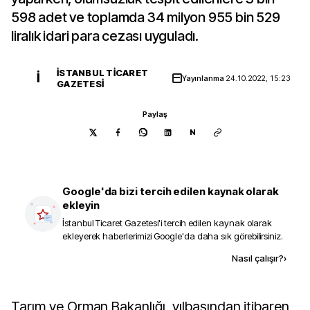
598 adet ve toplamda 34 milyon 955 bin 529
liralık idari para cezası uyguladı.
İSTANBUL TICARET
İ
Yayınlanma
24.10.2022, 15:23
GAZETESI
Paylaş
N
Google'da bizi tercih edilen kaynak olarak
ekleyin
İstanbul Ticaret Gazetesi
'i tercih edilen kaynak olarak
ekleyerek haberlerimizi Google'da daha sık görebilirsiniz.
Kaynak ekle
Nasıl çalışır?
›
Tarım ve Orman Bakanlığı, yılbaşından itibaren