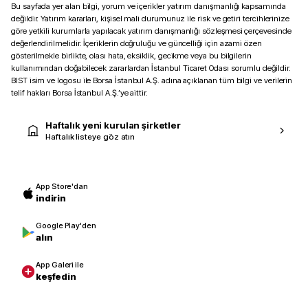
Bu sayfada yer alan bilgi, yorum ve içerikler yatırım danışmanlığı kapsamında
değildir. Yatırım kararları, kişisel mali durumunuz ile risk ve getiri tercihlerinize
göre yetkili kurumlarla yapılacak yatırım danışmanlığı sözleşmesi çerçevesinde
değerlendirilmelidir. İçeriklerin doğruluğu ve güncelliği için azami özen
gösterilmekle birlikte, olası hata, eksiklik, gecikme veya bu bilgilerin
kullanımından doğabilecek zararlardan İstanbul Ticaret Odası sorumlu değildir.
BIST isim ve logosu ile Borsa İstanbul A.Ş. adına açıklanan tüm bilgi ve verilerin
telif hakları Borsa İstanbul A.Ş.’ye aittir.
Haftalık yeni kurulan şirketler
Haftalık listeye göz atın
App Store'dan
indirin
Google Play'den
alın
App Galeri ile
keşfedin