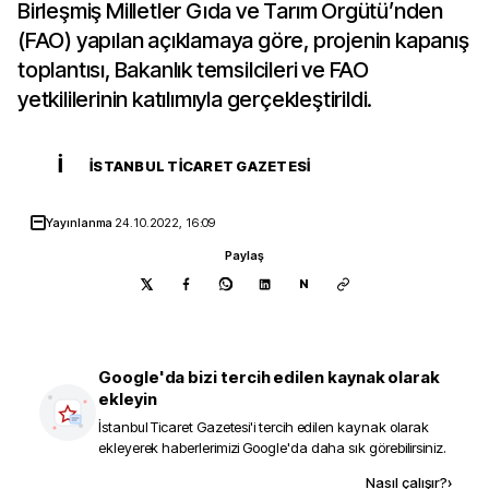
Birleşmiş Milletler Gıda ve Tarım Örgütü’nden
(FAO) yapılan açıklamaya göre, projenin kapanış
toplantısı, Bakanlık temsilcileri ve FAO
yetkililerinin katılımıyla gerçekleştirildi.
İ
İSTANBUL TICARET GAZETESI
Yayınlanma
24.10.2022, 16:09
Paylaş
N
Google'da bizi tercih edilen kaynak olarak
ekleyin
İstanbul Ticaret Gazetesi
'i tercih edilen kaynak olarak
ekleyerek haberlerimizi Google'da daha sık görebilirsiniz.
Kaynak ekle
Nasıl çalışır?
›