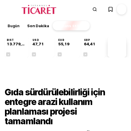
Bugün
Son Dakika
Finans
EKSTRA
BIST
USD
EUR
GBP
13.779,39
47,71
55,19
64,41
PİYASA
VERİLERİ
-0,14%
+0,18%
+0,32%
+0,38%
Gündem
Gıda sürdürülebilirliği için
entegre arazi kullanım
planlaması projesi
tamamlandı