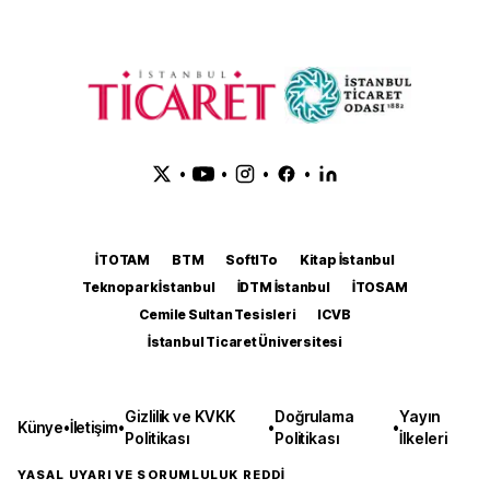
•
•
•
•
İTOTAM
BTM
SoftITo
Kitap İstanbul
Teknopark İstanbul
İDTM İstanbul
İTOSAM
Cemile Sultan Tesisleri
ICVB
İstanbul Ticaret Üniversitesi
Gizlilik ve KVKK
Doğrulama
Yayın
Künye
•
İletişim
•
•
•
Politikası
Politikası
İlkeleri
YASAL UYARI VE SORUMLULUK REDDİ