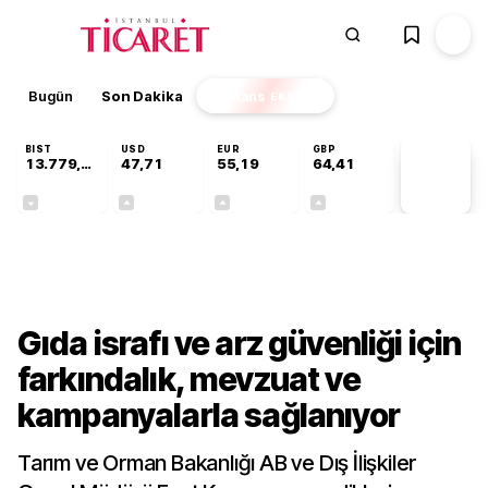
Bugün
Son Dakika
Finans
EKSTRA
BIST
USD
EUR
GBP
13.779,39
47,71
55,19
64,41
PİYASA
VERİLERİ
-0,14%
+0,18%
+0,32%
+0,38%
Gündem
Gıda israfı ve arz güvenliği için
farkındalık, mevzuat ve
kampanyalarla sağlanıyor
Tarım ve Orman Bakanlığı AB ve Dış İlişkiler