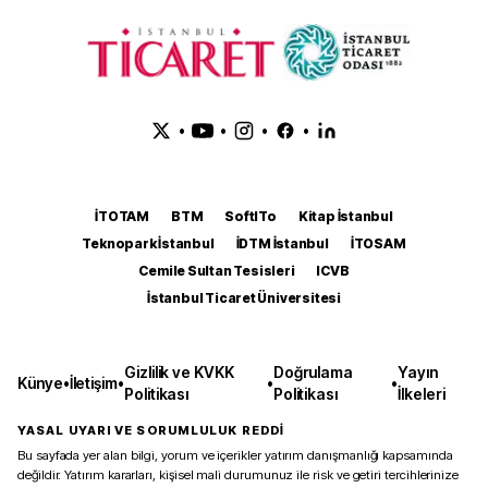
•
•
•
•
İTOTAM
BTM
SoftITo
Kitap İstanbul
Teknopark İstanbul
İDTM İstanbul
İTOSAM
Cemile Sultan Tesisleri
ICVB
İstanbul Ticaret Üniversitesi
Gizlilik ve KVKK
Doğrulama
Yayın
Künye
•
İletişim
•
•
•
Politikası
Politikası
İlkeleri
YASAL UYARI VE SORUMLULUK REDDİ
Bu sayfada yer alan bilgi, yorum ve içerikler yatırım danışmanlığı kapsamında
değildir. Yatırım kararları, kişisel mali durumunuz ile risk ve getiri tercihlerinize