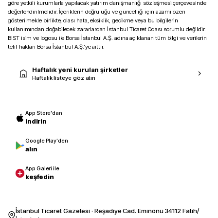
göre yetkili kurumlarla yapılacak yatırım danışmanlığı sözleşmesi çerçevesinde
değerlendirilmelidir. İçeriklerin doğruluğu ve güncelliği için azami özen
gösterilmekle birlikte, olası hata, eksiklik, gecikme veya bu bilgilerin
kullanımından doğabilecek zararlardan İstanbul Ticaret Odası sorumlu değildir.
BIST isim ve logosu ile Borsa İstanbul A.Ş. adına açıklanan tüm bilgi ve verilerin
telif hakları Borsa İstanbul A.Ş.’ye aittir.
Haftalık yeni kurulan şirketler
Haftalık listeye göz atın
App Store'dan
indirin
Google Play'den
alın
App Galeri ile
keşfedin
İstanbul Ticaret Gazetesi · Reşadiye Cad. Eminönü 34112 Fatih/