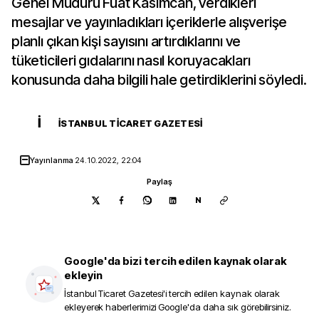
Genel Müdürü Fuat Kasımcan, verdikleri
mesajlar ve yayınladıkları içeriklerle alışverişe
planlı çıkan kişi sayısını artırdıklarını ve
tüketicileri gıdalarını nasıl koruyacakları
konusunda daha bilgili hale getirdiklerini söyledi.
İ
İSTANBUL TICARET GAZETESI
Yayınlanma
24.10.2022, 22:04
Paylaş
N
Google'da bizi tercih edilen kaynak olarak
ekleyin
İstanbul Ticaret Gazetesi
'i tercih edilen kaynak olarak
ekleyerek haberlerimizi Google'da daha sık görebilirsiniz.