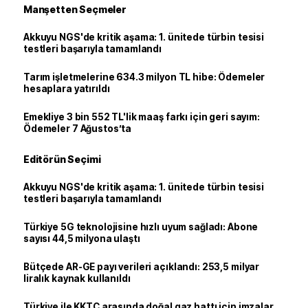
Manşetten Seçmeler
Akkuyu NGS'de kritik aşama: 1. ünitede türbin tesisi
testleri başarıyla tamamlandı
Tarım işletmelerine 634.3 milyon TL hibe: Ödemeler
hesaplara yatırıldı
Emekliye 3 bin 552 TL'lik maaş farkı için geri sayım:
Ödemeler 7 Ağustos’ta
Editörün Seçimi
Akkuyu NGS'de kritik aşama: 1. ünitede türbin tesisi
testleri başarıyla tamamlandı
Türkiye 5G teknolojisine hızlı uyum sağladı: Abone
sayısı 44,5 milyona ulaştı
Bütçede AR-GE payı verileri açıklandı: 253,5 milyar
liralık kaynak kullanıldı
Türkiye ile KKTC arasında doğal gaz hattı için imzalar