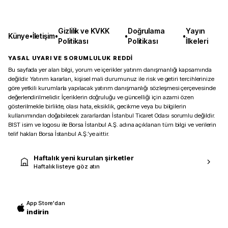
Gizlilik ve KVKK
Doğrulama
Yayın
Künye
•
İletişim
•
•
•
Politikası
Politikası
İlkeleri
YASAL UYARI VE SORUMLULUK REDDİ
Bu sayfada yer alan bilgi, yorum ve içerikler yatırım danışmanlığı kapsamında
değildir. Yatırım kararları, kişisel mali durumunuz ile risk ve getiri tercihlerinize
göre yetkili kurumlarla yapılacak yatırım danışmanlığı sözleşmesi çerçevesinde
değerlendirilmelidir. İçeriklerin doğruluğu ve güncelliği için azami özen
gösterilmekle birlikte, olası hata, eksiklik, gecikme veya bu bilgilerin
kullanımından doğabilecek zararlardan İstanbul Ticaret Odası sorumlu değildir.
BIST isim ve logosu ile Borsa İstanbul A.Ş. adına açıklanan tüm bilgi ve verilerin
telif hakları Borsa İstanbul A.Ş.’ye aittir.
Haftalık yeni kurulan şirketler
Haftalık listeye göz atın
App Store'dan
indirin