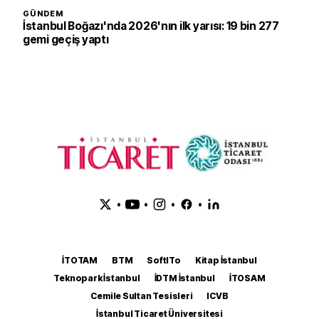
GÜNDEM
İstanbul Boğazı'nda 2026'nın ilk yarısı: 19 bin 277
gemi geçiş yaptı
•
•
•
•
İTOTAM
BTM
SoftITo
Kitap İstanbul
Teknopark İstanbul
İDTM İstanbul
İTOSAM
Cemile Sultan Tesisleri
ICVB
İstanbul Ticaret Üniversitesi