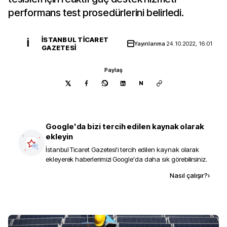
performans test prosedürlerini belirledi.
İSTANBUL TICARET
İ
Yayınlanma
24.10.2022, 16:01
GAZETESI
Paylaş
N
Google'da bizi tercih edilen kaynak olarak
ekleyin
İstanbul Ticaret Gazetesi
'i tercih edilen kaynak olarak
ekleyerek haberlerimizi Google'da daha sık görebilirsiniz.
Kaynak ekle
Nasıl çalışır?
›