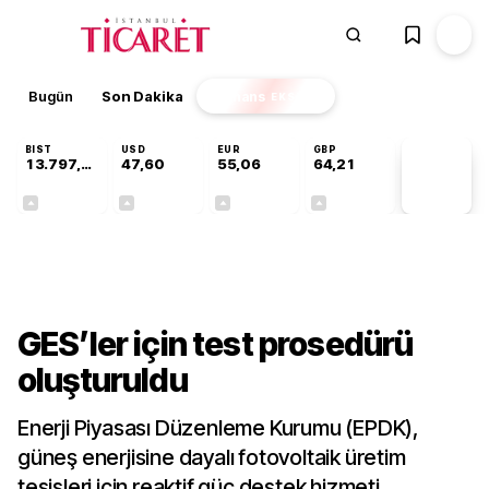
Bugün
Son Dakika
Finans
EKSTRA
BIST
USD
EUR
GBP
13.797,21
47,60
55,06
64,21
PİYASA
VERİLERİ
+0,69%
+0,06%
+0,09%
+0,18%
Gündem
GES’ler için test prosedürü
oluşturuldu
Enerji Piyasası Düzenleme Kurumu (EPDK),
güneş enerjisine dayalı fotovoltaik üretim
tesisleri için reaktif güç destek hizmeti