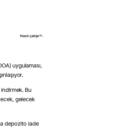
Kaynak ekle
Nasıl çalışır?
›
k
ınlaşıyor.
 indirmek. Bu
lecek, gelecek
ya depozito iade