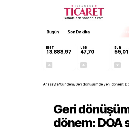
Ekonomiden haberiniz var!
Bugün
Son Dakika
Finans
EKST
BIST
USD
EUR
13.888,97
47,70
55,01
+0,65%
+0,17%
90,16
0,08
Anasayfa
/
Gündem
/
Geri dönüşümde yeni dönem: DOA
Geri dönüşüm
dönem: DOA s