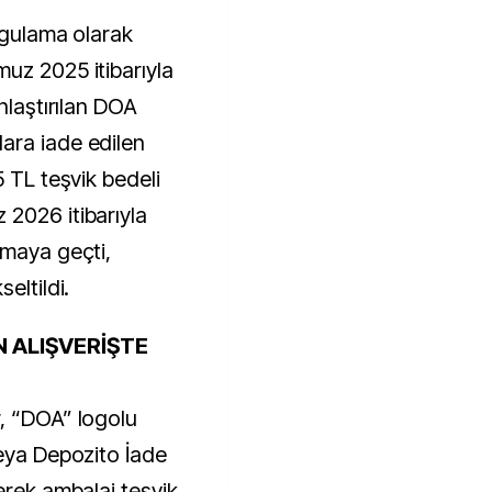
ygulama olarak
uz 2025 itibarıyla
nlaştırılan DOA
ara iade edilen
5 TL teşvik bedeli
2026 itibarıyla
amaya geçti,
eltildi.
N ALIŞVERİŞTE
, “DOA” logolu
veya Depozito İade
erek ambalaj teşvik