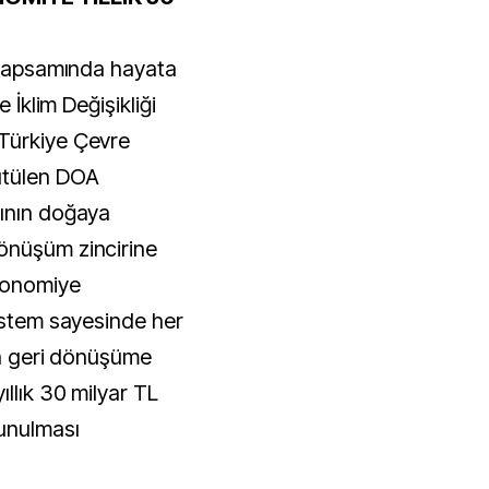
i kapsamında hayata
e İklim Değişikliği
Türkiye Çevre
ütülen DOA
rının doğaya
önüşüm zincirine
ekonomiye
Sistem sayesinde her
ın geri dönüşüme
llık 30 milyar TL
unulması