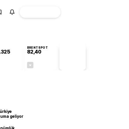
ÜYE
CANLI BORSA
Girişi
BRENTSPOT
.325
82,40
PİYASA
VERİLERİ
-0,75%
-0,46%
+0,00
-0,38
Türkiye
onuma geliyor
dönümlük