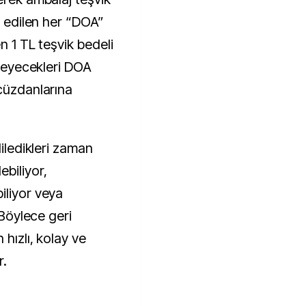
e edilen her “DOA”
en 1 TL teşvik bedeli
kleyecekleri DOA
 cüzdanlarına
diledikleri zaman
biliyor,
iliyor veya
 Böylece geri
 hızlı, kolay ve
r.