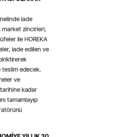
enelinde iade
market zincirleri,
büfeler ile HOREKA
eler, iade edilen ve
iriktirerek
 teslim edecek.
meler ve
arihine kadar
rını tamamlayıp
eratörünü
OMİYE YILLIK 30