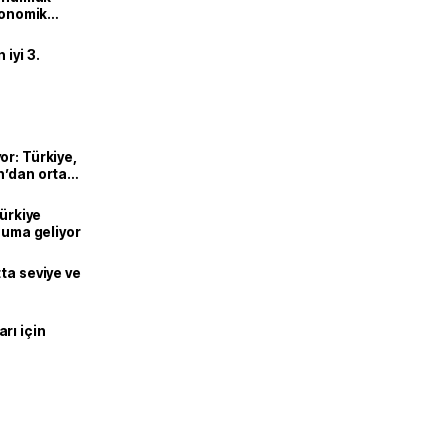
ekonomik
iyi 3.
or: Türkiye,
n’dan ortak
Türkiye
onuma geliyor
ta seviye ve
rı için