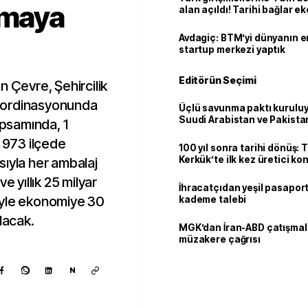
amaya
alan açıldı! Tarihi bağlar 
ortaklığa dönüşüyor
Avdagiç: BTM’yi dünyanın en 
startup merkezi yaptık
Editörün Seçimi
n Çevre, Şehircilik
 koordinasyonunda
Üçlü savunma paktı kuruluy
Suudi Arabistan ve Pakista
apsamında, 1
adım
e 973 ilçede
100 yıl sonra tarihi dönüş: 
Kerkük’te ilk kez üretici k
sıyla her ambalaj
e yıllık 25 milyar
İhracatçıdan yeşil pasaport
iyle ekonomiye 30
kademe talebi
lacak.
MGK’dan İran-ABD çatışmala
müzakere çağrısı
N