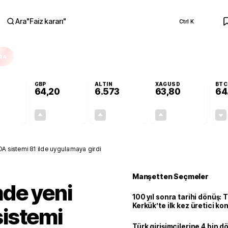
Ara
"
Faiz kararı
"
Ctrl K
RA
GBP
ALTIN
XAGUSD
BTC
64,20
6.573
63,80
64
-0,01%
+0,04%
+1,24%
+3,74%
0,00
0,03
80,36
2,30
 sistemi 81 ilde uygulamaya girdi
Manşetten Seçmeler
de yeni
100 yıl sonra tarihi dönüş: 
Kerkük’te ilk kez üretici k
istemi
Türk girişimcilerine 4 bin 