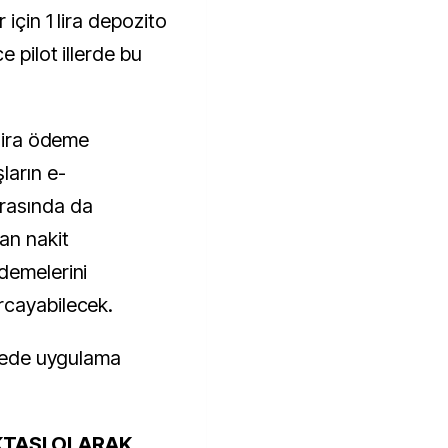
için 1 lira depozito
 pilot illerde bu
 lira ödeme
ların e-
rasında da
an nakit
demelerini
rcayabilecek.
lçede uygulama
KTASI OLARAK