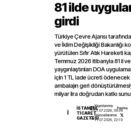
81 ilde uygul
girdi
Türkiye Çevre Ajansı tarafında
ve İklim Değişikliği Bakanlığı
yürütülen Sıfır Atık Hareketi k
Temmuz 2026 itibarıyla 81 il v
yaygınlaştırılan DOA uygulama
için 1 TL iade ücreti ödenecek v
ambalajın geri dönüştürülmes
milyar lira doğrudan katkı sunu
Yayınlanma
İSTANBUL
Paylaş
01.07.2026, 09:36
İ
TICARET
Güncellenme
GAZETESI
11.07.2026, 22:19