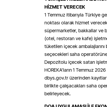
HİZMET VERECEK
1 Temmuz itibarıyla Türkiye g
noktası olarak hizmet verecek 
süpermarketler, bakkallar ve 
(otel, restoran ve kafe) işletm
tüketilen içecek ambalajlarını b
seçecekleri saha operatörüne
Depozitolu içecek satan işlet
HOREKA’ların 1 Temmuz 2026 t
dbys.gov.tr üzerinden kayıtla
birlikte çalışacakları saha op
belirleyecek.
DOA UYGULAMASI İLE EKON