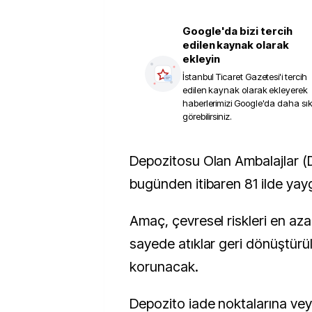
Google'da bizi tercih
edilen kaynak olarak
ekleyin
İstanbul Ticaret Gazetesi
'i tercih
edilen kaynak olarak ekleyerek
haberlerimizi Google'da daha sı
görebilirsiniz.
Depozitosu Olan Ambalajlar (DOA) uygulaması,
bugünden itibaren 81 ilde yayg
Amaç, çevresel riskleri en aza
sayede atıklar geri dönüştürü
korunacak.
Depozito iade noktalarına ve