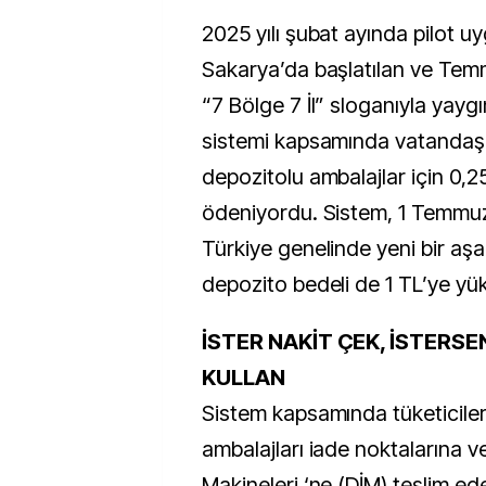
2025 yılı şubat ayında pilot u
Sakarya’da başlatılan ve Temm
“7 Bölge 7 İl” sloganıyla yaygı
sistemi kapsamında vatandaşl
depozitolu ambalajlar için 0,2
ödeniyordu. Sistem, 1 Temmuz 
Türkiye genelinde yeni bir aş
depozito bedeli de 1 TL’ye yüks
İSTER NAKİT ÇEK, İSTERSE
KULLAN
Sistem kapsamında tüketiciler
ambalajları iade noktalarına 
Makineleri ‘ne (DİM) teslim ed