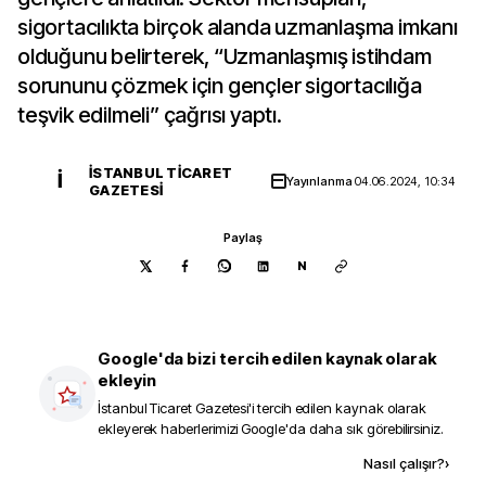
sigortacılıkta birçok alanda uzmanlaşma imkanı
olduğunu belirterek, “Uzmanlaşmış istihdam
sorununu çözmek için gençler sigortacılığa
teşvik edilmeli” çağrısı yaptı.
İSTANBUL TICARET
İ
Yayınlanma
04.06.2024, 10:34
GAZETESI
Paylaş
N
Google'da bizi tercih edilen kaynak olarak
ekleyin
İstanbul Ticaret Gazetesi
'i tercih edilen kaynak olarak
ekleyerek haberlerimizi Google'da daha sık görebilirsiniz.
Kaynak ekle
Nasıl çalışır?
›