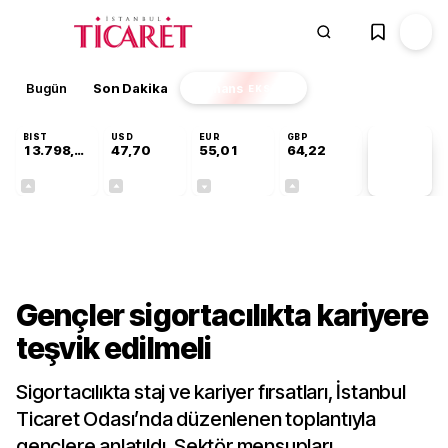
Bugün
Son Dakika
Finans
EKSTRA
BIST
USD
EUR
GBP
13.798,82
47,70
55,01
64,22
PİYASA
VERİLERİ
+0,70%
+0,17%
-0,01%
+0,08%
Sektörel
Gençler sigortacılıkta kariyere
teşvik edilmeli
Sigortacılıkta staj ve kariyer fırsatları, İstanbul
Ticaret Odası’nda düzenlenen toplantıyla
gençlere anlatıldı. Sektör mensupları,