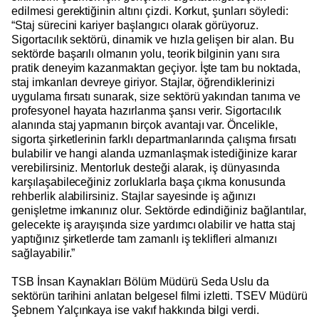
edilmesi gerektiğinin altını çizdi. Korkut, şunları söyledi:
“Staj sürecini kariyer başlangıcı olarak görüyoruz.
Sigortacılık sektörü, dinamik ve hızla gelişen bir alan. Bu
sektörde başarılı olmanın yolu, teorik bilginin yanı sıra
pratik deneyim kazanmaktan geçiyor. İşte tam bu noktada,
staj imkanları devreye giriyor. Stajlar, öğrendiklerinizi
uygulama fırsatı sunarak, size sektörü yakından tanıma ve
profesyonel hayata hazırlanma şansı verir. Sigortacılık
alanında staj yapmanın birçok avantajı var. Öncelikle,
sigorta şirketlerinin farklı departmanlarında çalışma fırsatı
bulabilir ve hangi alanda uzmanlaşmak istediğinize karar
verebilirsiniz. Mentorluk desteği alarak, iş dünyasında
karşılaşabileceğiniz zorluklarla başa çıkma konusunda
rehberlik alabilirsiniz. Stajlar sayesinde iş ağınızı
genişletme imkanınız olur. Sektörde edindiğiniz bağlantılar,
gelecekte iş arayışında size yardımcı olabilir ve hatta staj
yaptığınız şirketlerde tam zamanlı iş teklifleri almanızı
sağlayabilir.”
TSB İnsan Kaynakları Bölüm Müdürü Seda Uslu da
sektörün tarihini anlatan belgesel filmi izletti. TSEV Müdürü
Şebnem Yalçınkaya ise vakıf hakkında bilgi verdi.