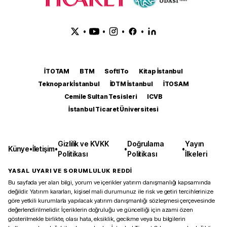
•
•
•
•
İTOTAM
BTM
SoftITo
Kitap İstanbul
Teknopark İstanbul
İDTM İstanbul
İTOSAM
Cemile Sultan Tesisleri
ICVB
İstanbul Ticaret Üniversitesi
Gizlilik ve KVKK
Doğrulama
Yayın
Künye
•
İletişim
•
•
•
Politikası
Politikası
İlkeleri
YASAL UYARI VE SORUMLULUK REDDİ
Bu sayfada yer alan bilgi, yorum ve içerikler yatırım danışmanlığı kapsamında
değildir. Yatırım kararları, kişisel mali durumunuz ile risk ve getiri tercihlerinize
göre yetkili kurumlarla yapılacak yatırım danışmanlığı sözleşmesi çerçevesinde
değerlendirilmelidir. İçeriklerin doğruluğu ve güncelliği için azami özen
gösterilmekle birlikte, olası hata, eksiklik, gecikme veya bu bilgilerin