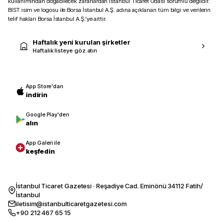
kullanımından doğabilecek zararlardan İstanbul Ticaret Odası sorumlu değildir.
BIST isim ve logosu ile Borsa İstanbul A.Ş. adına açıklanan tüm bilgi ve verilerin
telif hakları Borsa İstanbul A.Ş.’ye aittir.
Haftalık yeni kurulan şirketler
Haftalık listeye göz atın
App Store'dan
indirin
Google Play'den
alın
App Galeri ile
keşfedin
İstanbul Ticaret Gazetesi · Reşadiye Cad. Eminönü 34112 Fatih/
İstanbul
iletisim@istanbulticaretgazetesi.com
+90 212 467 65 15