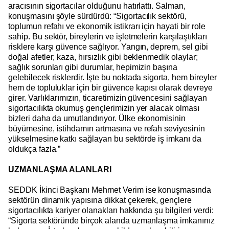
aracısının sigortacılar olduğunu hatırlattı. Salman,
konuşmasını şöyle sürdürdü: “Sigortacılık sektörü,
toplumun refahı ve ekonomik istikrarı için hayati bir role
sahip. Bu sektör, bireylerin ve işletmelerin karşılaştıkları
risklere karşı güvence sağlıyor. Yangın, deprem, sel gibi
doğal afetler; kaza, hırsızlık gibi beklenmedik olaylar;
sağlık sorunları gibi durumlar, hepimizin başına
gelebilecek risklerdir. İşte bu noktada sigorta, hem bireyler
hem de topluluklar için bir güvence kapısı olarak devreye
girer. Varlıklarımızın, ticaretimizin güvencesini sağlayan
sigortacılıkta okumuş gençlerimizin yer alacak olması
bizleri daha da umutlandırıyor. Ülke ekonomisinin
büyümesine, istihdamın artmasına ve refah seviyesinin
yükselmesine katkı sağlayan bu sektörde iş imkanı da
oldukça fazla.”
UZMANLAŞMA ALANLARI
SEDDK İkinci Başkanı Mehmet Verim ise konuşmasında
sektörün dinamik yapısına dikkat çekerek, gençlere
sigortacılıkta kariyer olanakları hakkında şu bilgileri verdi:
“Sigorta sektöründe birçok alanda uzmanlaşma imkanınız