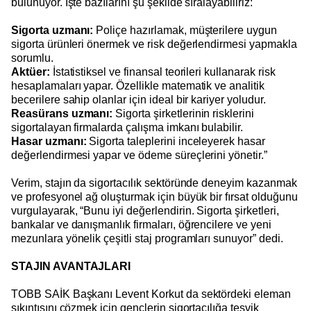
bulunuyor. İşte bazılarını şu şekilde sıralayabiliriz:
Sigorta uzmanı:
Poliçe hazırlamak, müşterilere uygun
sigorta ürünleri önermek ve risk değerlendirmesi yapmakla
sorumlu.
Aktüer:
İstatistiksel ve finansal teorileri kullanarak risk
hesaplamaları yapar. Özellikle matematik ve analitik
becerilere sahip olanlar için ideal bir kariyer yoludur.
Reasürans uzmanı:
Sigorta şirketlerinin risklerini
sigortalayan firmalarda çalışma imkanı bulabilir.
Hasar uzmanı:
Sigorta taleplerini inceleyerek hasar
değerlendirmesi yapar ve ödeme süreçlerini yönetir.”
Verim, stajın da sigortacılık sektöründe deneyim kazanmak
ve profesyonel ağ oluşturmak için büyük bir fırsat olduğunu
vurgulayarak, “Bunu iyi değerlendirin. Sigorta şirketleri,
bankalar ve danışmanlık firmaları, öğrencilere ve yeni
mezunlara yönelik çeşitli staj programları sunuyor” dedi.
STAJIN AVANTAJLARI
TOBB SAİK Başkanı Levent Korkut da sektördeki eleman
sıkıntısını çözmek için gençlerin sigortacılığa teşvik