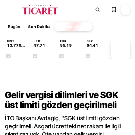
Bugün
Son Dakika
Finans
EKSTRA
BIST
USD
EUR
GBP
13.779,39
47,71
55,19
64,41
PİYASA
VERİLERİ
-0,14%
+0,18%
+0,32%
+0,38%
Gündem
Gelir vergisi dilimleri ve SGK
üst limiti gözden geçirilmeli
İTO Başkanı Avdagiç, "SGK üst limiti gözden
geçirilmeli. Asgari ücretteki net rakam ile ilgili
sıkıntımız yok. Öte yandan gelir vergisi