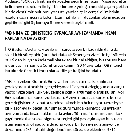
Avdagiç, "SGK üst limitinin de gözden geçirilmesi lazım. Asgari ücrette
belirlenen net rakam ile ilgili bir sıkıntımız yok. Şu andaki yaşam şartları
içinde eleştirimiz bulunmuyor. Öte yandan gelir vergisi dilimlerinin
gözden geçirilmesi ve kıdem tazminatı ile ilgili düzenlemelerin gözden
geçirilmesi gibi üç konuya önem vermekteyiz" dedi.
“AB’NİN VİZE İÇİN İSTEDİĞİ EVRAKLAR AYNI ZAMANDA İNSAN
HAKLARINA DA AYKIRI”
İTO Başkanı Avdagiç, vize ile ilgili süreçte son birkaç yıldır daha da
sıkıntılı bir süreç olduğunu hatırlatarak Schengen vizesi ile ilgili sürecin
2016'dan bu yana kademeli olarak zor bir hal aldığını, bu sorunu hem
iş dünyasının hem de Cumhurbaşkanının 30 Mayıs'taki TOBB genel
kurulunda öncelikli konu olarak dile getirdiğini hatırlattı.
"AB ile vizelerin Gümrük Birliği anlaşması uyarınca kaldırılması
gerekiyordu. Ancak bu gerçekleşmedi." diyen Avdagiç şunlara vurgu
yaptı: "Vize olayı Türkiye üzerinde politik argüman olarak kullanılıyor.
Birkaç sıkıntı var süreci zorlaştıran. Vizeye müracaat süresi ülkelere
göre değişirken 6-9 hafta randevu almak için bekleniyor. Neredeyse
bir klasör evrak paketi sunulmak durumunda kalınıyor. Bu evraklar
aynı zamanda insan haklarına da aykırı. Tüm mali durumu, menkul-
gayrimenkul ve sosyal sigorta süreçleri gibi paylaşılmayan hususları
istemenin etik olmadığını düşünüyoruz. Bir ton evrak isteniyor ve
devamında 2-3 haftalık değerlendirme süreci de eklenince 9-12