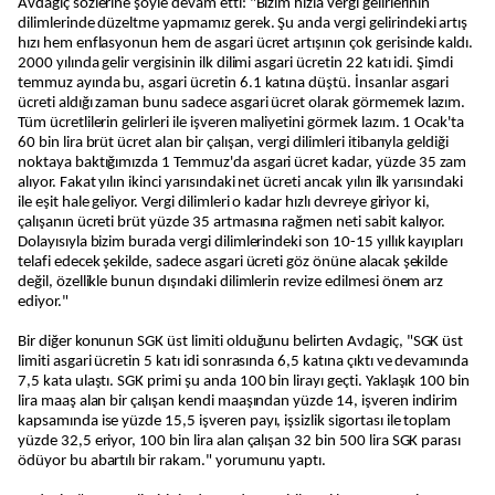
Avdagiç sözlerine şöyle devam etti: "Bizim hızla vergi gelirlerinin
dilimlerinde düzeltme yapmamız gerek. Şu anda vergi gelirindeki artış
hızı hem enflasyonun hem de asgari ücret artışının çok gerisinde kaldı.
2000 yılında gelir vergisinin ilk dilimi asgari ücretin 22 katı idi. Şimdi
temmuz ayında bu, asgari ücretin 6.1 katına düştü. İnsanlar asgari
ücreti aldığı zaman bunu sadece asgari ücret olarak görmemek lazım.
Tüm ücretlilerin gelirleri ile işveren maliyetini görmek lazım. 1 Ocak'ta
60 bin lira brüt ücret alan bir çalışan, vergi dilimleri itibarıyla geldiği
noktaya baktığımızda 1 Temmuz'da asgari ücret kadar, yüzde 35 zam
alıyor. Fakat yılın ikinci yarısındaki net ücreti ancak yılın ilk yarısındaki
ile eşit hale geliyor. Vergi dilimleri o kadar hızlı devreye giriyor ki,
çalışanın ücreti brüt yüzde 35 artmasına rağmen neti sabit kalıyor.
Dolayısıyla bizim burada vergi dilimlerindeki son 10-15 yıllık kayıpları
telafi edecek şekilde, sadece asgari ücreti göz önüne alacak şekilde
değil, özellikle bunun dışındaki dilimlerin revize edilmesi önem arz
ediyor."
Bir diğer konunun SGK üst limiti olduğunu belirten Avdagiç, "SGK üst
limiti asgari ücretin 5 katı idi sonrasında 6,5 katına çıktı ve devamında
7,5 kata ulaştı. SGK primi şu anda 100 bin lirayı geçti. Yaklaşık 100 bin
lira maaş alan bir çalışan kendi maaşından yüzde 14, işveren indirim
kapsamında ise yüzde 15,5 işveren payı, işsizlik sigortası ile toplam
yüzde 32,5 eriyor, 100 bin lira alan çalışan 32 bin 500 lira SGK parası
ödüyor bu abartılı bir rakam." yorumunu yaptı.