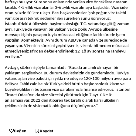
haftayı buluyor. Süre sonu anlamında verilen vize öncekilere nazaran
kısaldı. 4-5 yıllık vize alanlar 3-6 aylık vize almaya başladılar. Vize iade
oranı yüzde 20'lere ulaştı. Bazı başkonsoloslar 'çok yoğun vize talebi
var' gibi aşırı teknik nedenler ileri sürerken şunu görüyoruz;
İstanbul'daki A ülkesinin başkonsolosluğu T.C. vatandaşı gittiği zaman
ayrı, Türkiye’de yaşayan bir Balkan ya da Doğu Avrupa ülkesine
mensup kişinin pasaportuyla müracaat ettiğinde farklı sürede işlem
yaptığını görmekteyiz. Aynı durum ABD ve Kanada vize sürecinde de
yaşanıyor. Vizenizin süresini geçirdiyseniz, vizeniz bitmeden müracaat
etmediyseniz sıfırdan değerlendirilerek 12-18 ay sonrasına randevu
veriliyor."
Avdagiç sözlerini şöyle tamamladı: “Burada anlamlı olmayan bir
yaklaşım sergileniyor. Bu durum devletimizin de gündeminde. Türkiye
vatandaşları vize paketi için yılda neredeyse 120-130 milyon avro para
ödüyor. Tabiri caiz ise biz Türkiye'deki bütün başkonsoloslukların ve
büyükelçiliklerin bütçesini vize paralarımızla finanse ediyoruz. İstanbul
Ticaret Odası'nın da vize sürecini yürütmek için 7 ayrı ülke ile
anlaşması var. 2022'den itibaren tek taraflı olarak karşı ülkelerin
çekilmesinin de sistematik olduğunu düşünüyoruz.”
Beğen
Kaydet