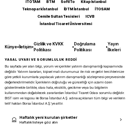
İTOTAM
BTM
SoftITo
Kitap İstanbul
Teknopark İstanbul
İDTM İstanbul
İTOSAM
Cemile Sultan Tesisleri
ICVB
İstanbul Ticaret Üniversitesi
Gizlilik ve KVKK
Doğrulama
Yayın
Künye
•
İletişim
•
•
•
Politikası
Politikası
İlkeleri
YASAL UYARI VE SORUMLULUK REDDİ
Bu sayfada yer alan bilgi, yorum ve içerikler yatırım danışmanlığı kapsamında
değildir. Yatırım kararları, kişisel mali durumunuz ile risk ve getiri tercihlerinize
göre yetkili kurumlarla yapılacak yatırım danışmanlığı sözleşmesi çerçevesinde
değerlendirilmelidir. İçeriklerin doğruluğu ve güncelliği için azami özen
gösterilmekle birlikte, olası hata, eksiklik, gecikme veya bu bilgilerin
kullanımından doğabilecek zararlardan İstanbul Ticaret Odası sorumlu değildir.
BIST isim ve logosu ile Borsa İstanbul A.Ş. adına açıklanan tüm bilgi ve verilerin
telif hakları Borsa İstanbul A.Ş.’ye aittir.
Haftalık yeni kurulan şirketler
Haftalık listeye göz atın