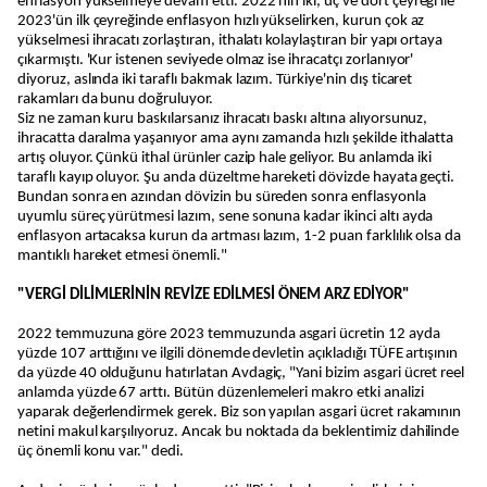
enflasyon yükselmeye devam etti. 2022'nin iki, üç ve dört çeyreği ile
2023'ün ilk çeyreğinde enflasyon hızlı yükselirken, kurun çok az
yükselmesi ihracatı zorlaştıran, ithalatı kolaylaştıran bir yapı ortaya
çıkarmıştı. 'Kur istenen seviyede olmaz ise ihracatçı zorlanıyor'
diyoruz, aslında iki taraflı bakmak lazım. Türkiye'nin dış ticaret
rakamları da bunu doğruluyor.
Siz ne zaman kuru baskılarsanız ihracatı baskı altına alıyorsunuz,
ihracatta daralma yaşanıyor ama aynı zamanda hızlı şekilde ithalatta
artış oluyor. Çünkü ithal ürünler cazip hale geliyor. Bu anlamda iki
taraflı kayıp oluyor. Şu anda düzeltme hareketi dövizde hayata geçti.
Bundan sonra en azından dövizin bu süreden sonra enflasyonla
uyumlu süreç yürütmesi lazım, sene sonuna kadar ikinci altı ayda
enflasyon artacaksa kurun da artması lazım, 1-2 puan farklılık olsa da
mantıklı hareket etmesi önemli."
"VERGİ DİLİMLERİNİN REVİZE EDİLMESİ ÖNEM ARZ EDİYOR"
2022 temmuzuna göre 2023 temmuzunda asgari ücretin 12 ayda
yüzde 107 arttığını ve ilgili dönemde devletin açıkladığı TÜFE artışının
da yüzde 40 olduğunu hatırlatan Avdagiç, "Yani bizim asgari ücret reel
anlamda yüzde 67 arttı. Bütün düzenlemeleri makro etki analizi
yaparak değerlendirmek gerek. Biz son yapılan asgari ücret rakamının
netini makul karşılıyoruz. Ancak bu noktada da beklentimiz dahilinde
üç önemli konu var." dedi.