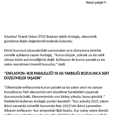
Kaynak ekle
Nasıl çalışır?
›
İstanbul Ticaret Odası (İTO) Başkanı Şekib Avdagiç, ekonomik
gündeme ilişkin değerlendirmelerde bulundu.
Döviz kurunun piyasalardaki yansımaları ve iş dünyasına tesirine
yönelik açıklama yapan Avdagiç, "Kurun düşük, yüksek ya da sabit
olması bizim asıl önceliğimiz değil. Enflasyon ile kurun paralel ya da
yakın seyretmesi önemli husustur." dedi.
"ENFLASYON- KUR PARALELLİĞİ YA DA YAKINLIĞI BOZULUNCA SERT
DÜZELTMELER YAŞADIK"
"Ülkemizde enflasyonla kurun paralel ya da yakın seyri ne zaman
bozulduysa Türk ekonomisi sert düzeltme hareketleri yaşamak
durumunda kaldı. Ekonomimizin son birkaç yılında, bunu gördük."
ifadelerini kullanan Avdagiç şunları kaydetti: "Kur aslında 2021 yılının
ikinci yarısında yönetilir konumda iken 2022'nin ikinci yarısından
itibaren enflasyon- kur artışındaki ilişki koptu. Kur yatay seyre döndü