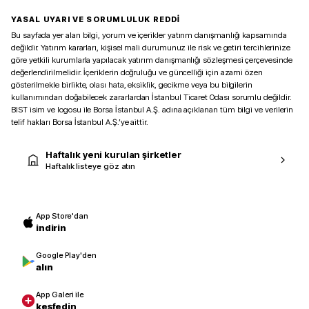
YASAL UYARI VE SORUMLULUK REDDİ
Bu sayfada yer alan bilgi, yorum ve içerikler yatırım danışmanlığı kapsamında
değildir. Yatırım kararları, kişisel mali durumunuz ile risk ve getiri tercihlerinize
göre yetkili kurumlarla yapılacak yatırım danışmanlığı sözleşmesi çerçevesinde
değerlendirilmelidir. İçeriklerin doğruluğu ve güncelliği için azami özen
gösterilmekle birlikte, olası hata, eksiklik, gecikme veya bu bilgilerin
kullanımından doğabilecek zararlardan İstanbul Ticaret Odası sorumlu değildir.
BIST isim ve logosu ile Borsa İstanbul A.Ş. adına açıklanan tüm bilgi ve verilerin
telif hakları Borsa İstanbul A.Ş.’ye aittir.
Haftalık yeni kurulan şirketler
Haftalık listeye göz atın
App Store'dan
indirin
Google Play'den
alın
App Galeri ile
keşfedin