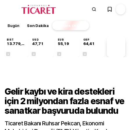
Bugün
Son Dakika
Finans
EKSTRA
BIST
USD
EUR
GBP
13.779,39
47,71
55,19
64,41
PİYASA
VERİLERİ
-0,14%
+0,18%
+0,32%
+0,38%
Gündem
Gelir kaybı ve kira destekleri
için 2 milyondan fazla esnaf ve
sanatkar başvuruda bulundu
Ticaret Bakanı Ruhsar Pekcan, Ekonomi