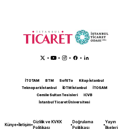
•
•
•
•
İTOTAM
BTM
SoftITo
Kitap İstanbul
Teknopark İstanbul
İDTM İstanbul
İTOSAM
Cemile Sultan Tesisleri
ICVB
İstanbul Ticaret Üniversitesi
Gizlilik ve KVKK
Doğrulama
Yayın
Künye
•
İletişim
•
•
•
Politikası
Politikası
İlkeleri