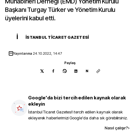
Muhabirleri Derneği (EMD) Yönetim Kurulu
Başkanı Turgay Türker ve Yönetim Kurulu
üyelerini kabul etti.
İ
İSTANBUL TICARET GAZETESI
Yayınlanma
24.10.2022, 14:47
Paylaş
N
Google'da bizi tercih edilen kaynak olarak
ekleyin
İstanbul Ticaret Gazetesi
'i tercih edilen kaynak olarak
ekleyerek haberlerimizi Google'da daha sık görebilirsiniz.
Kaynak ekle
Nasıl çalışır?
›