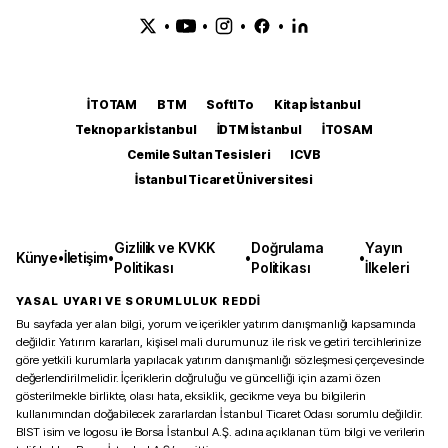
•
•
•
•
İTOTAM
BTM
SoftITo
Kitap İstanbul
Teknopark İstanbul
İDTM İstanbul
İTOSAM
Cemile Sultan Tesisleri
ICVB
İstanbul Ticaret Üniversitesi
Gizlilik ve KVKK
Doğrulama
Yayın
Künye
•
İletişim
•
•
•
Politikası
Politikası
İlkeleri
YASAL UYARI VE SORUMLULUK REDDİ
Bu sayfada yer alan bilgi, yorum ve içerikler yatırım danışmanlığı kapsamında
değildir. Yatırım kararları, kişisel mali durumunuz ile risk ve getiri tercihlerinize
göre yetkili kurumlarla yapılacak yatırım danışmanlığı sözleşmesi çerçevesinde
değerlendirilmelidir. İçeriklerin doğruluğu ve güncelliği için azami özen
gösterilmekle birlikte, olası hata, eksiklik, gecikme veya bu bilgilerin
kullanımından doğabilecek zararlardan İstanbul Ticaret Odası sorumlu değildir.
BIST isim ve logosu ile Borsa İstanbul A.Ş. adına açıklanan tüm bilgi ve verilerin