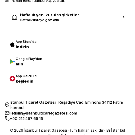
telif hakları Borsa İstanbul A.Ş.’ye aittir.
Haftalık yeni kurulan şirketler
Haftalık listeye göz atın
App Store'dan
indirin
Google Play'den
alın
App Galeri ile
keşfedin
İstanbul Ticaret Gazetesi · Reşadiye Cad. Eminönü 34112 Fatih/
İstanbul
iletisim@istanbulticaretgazetesi.com
+90 212 467 65 15
© 2026 İstanbul Ticaret Gazetesi · Tüm hakları saklıdır · Bir İstanbul