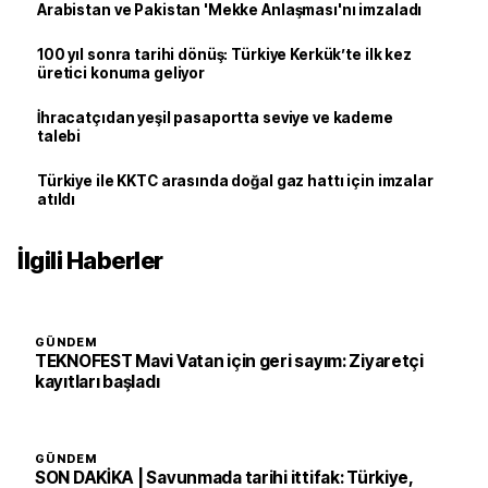
Arabistan ve Pakistan 'Mekke Anlaşması'nı imzaladı
100 yıl sonra tarihi dönüş: Türkiye Kerkük’te ilk kez
üretici konuma geliyor
İhracatçıdan yeşil pasaportta seviye ve kademe
talebi
Türkiye ile KKTC arasında doğal gaz hattı için imzalar
atıldı
İlgili Haberler
GÜNDEM
TEKNOFEST Mavi Vatan için geri sayım: Ziyaretçi
kayıtları başladı
GÜNDEM
SON DAKİKA | Savunmada tarihi ittifak: Türkiye,