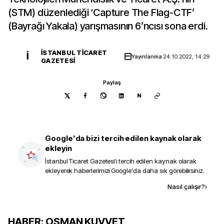
(STM) düzenlediği ‘Capture The Flag-CTF’
(Bayrağı Yakala) yarışmasının 6’ncısı sona erdi.
İSTANBUL TICARET
İ
Yayınlanma
24.10.2022, 14:29
GAZETESI
Paylaş
N
Google'da bizi tercih edilen kaynak olarak
ekleyin
İstanbul Ticaret Gazetesi
'i tercih edilen kaynak olarak
ekleyerek haberlerimizi Google'da daha sık görebilirsiniz.
Kaynak ekle
Nasıl çalışır?
›
HABER: OSMAN KUVVET