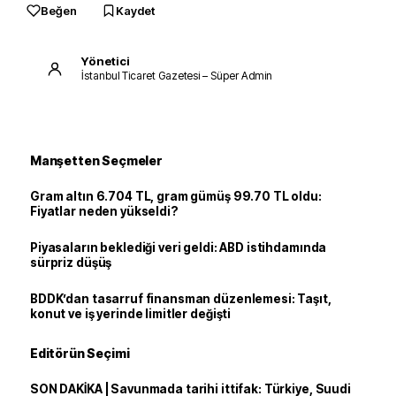
Beğen
Kaydet
Yönetici
İstanbul Ticaret Gazetesi – Süper Admin
Manşetten Seçmeler
Gram altın 6.704 TL, gram gümüş 99.70 TL oldu:
Fiyatlar neden yükseldi?
Piyasaların beklediği veri geldi: ABD istihdamında
sürpriz düşüş
BDDK’dan tasarruf finansman düzenlemesi: Taşıt,
konut ve iş yerinde limitler değişti
Editörün Seçimi
SON DAKİKA | Savunmada tarihi ittifak: Türkiye, Suudi