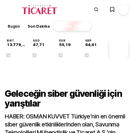
Bugün
Son Dakika
Finans
EKSTRA
BIST
USD
EUR
GBP
13.779,39
47,71
55,19
64,41
PİYASA
VERİLERİ
-0,14%
+0,18%
+0,32%
+0,38%
Gündem
Geleceğin siber güvenliği için
yarıştılar
HABER: OSMAN KUVVET Türkiye’nin en önemli
siber güvenlik etkinliklerinden olan, Savunma
Teknolojileri Mühendislik ve Ticaret A.Ş.’nin