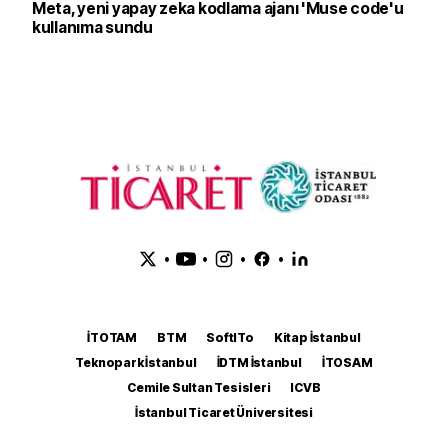
Meta, yeni yapay zeka kodlama ajanı 'Muse code'u
kullanıma sundu
•
•
•
•
İTOTAM
BTM
SoftITo
Kitap İstanbul
Teknopark İstanbul
İDTM İstanbul
İTOSAM
Cemile Sultan Tesisleri
ICVB
İstanbul Ticaret Üniversitesi