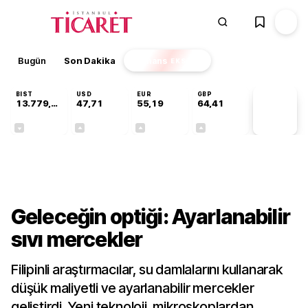
Bugün
Son Dakika
Finans
EKSTRA
BIST
USD
EUR
GBP
13.779,39
47,71
55,19
64,41
PİYASA
VERİLERİ
-0,14%
+0,18%
+0,32%
+0,38%
Teknoloji
Geleceğin optiği: Ayarlanabilir
sıvı mercekler
Filipinli araştırmacılar, su damlalarını kullanarak
düşük maliyetli ve ayarlanabilir mercekler
geliştirdi. Yeni teknoloji, mikroskoplardan