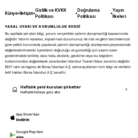
Gizlilik ve KVKK
Doğrulama
Yayın
Künye
•
İletişim
•
•
•
Politikası
Politikası
İlkeleri
YASAL UYARI VE SORUMLULUK REDDİ
Bu sayfada yer alan bilgi, yorum ve içerikler yatırım danışmanlığı kapsamında
değildir. Yatırım kararları, kişisel mali durumunuz ile risk ve getiri tercihlerinize
göre yetkili kurumlarla yapılacak yatırım danışmanlığı sözleşmesi çerçevesinde
değerlendirilmelidir. İçeriklerin doğruluğu ve güncelliği için azami özen
gösterilmekle birlikte, olası hata, eksiklik, gecikme veya bu bilgilerin
kullanımından doğabilecek zararlardan İstanbul Ticaret Odası sorumlu değildir.
BIST isim ve logosu ile Borsa İstanbul A.Ş. adına açıklanan tüm bilgi ve verilerin
telif hakları Borsa İstanbul A.Ş.’ye aittir.
Haftalık yeni kurulan şirketler
Haftalık listeye göz atın
App Store'dan
indirin
Google Play'den
alın