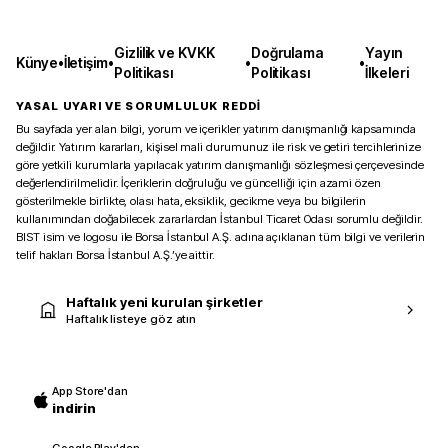
Gizlilik ve KVKK
Doğrulama
Yayın
Künye
•
İletişim
•
•
•
Politikası
Politikası
İlkeleri
YASAL UYARI VE SORUMLULUK REDDİ
Bu sayfada yer alan bilgi, yorum ve içerikler yatırım danışmanlığı kapsamında
değildir. Yatırım kararları, kişisel mali durumunuz ile risk ve getiri tercihlerinize
göre yetkili kurumlarla yapılacak yatırım danışmanlığı sözleşmesi çerçevesinde
değerlendirilmelidir. İçeriklerin doğruluğu ve güncelliği için azami özen
gösterilmekle birlikte, olası hata, eksiklik, gecikme veya bu bilgilerin
kullanımından doğabilecek zararlardan İstanbul Ticaret Odası sorumlu değildir.
BIST isim ve logosu ile Borsa İstanbul A.Ş. adına açıklanan tüm bilgi ve verilerin
telif hakları Borsa İstanbul A.Ş.’ye aittir.
Haftalık yeni kurulan şirketler
Haftalık listeye göz atın
App Store'dan
indirin
Google Play'den