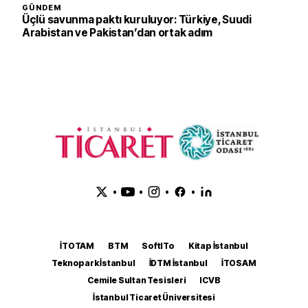
GÜNDEM
Üçlü savunma paktı kuruluyor: Türkiye, Suudi
Arabistan ve Pakistan’dan ortak adım
•
•
•
•
İTOTAM
BTM
SoftITo
Kitap İstanbul
Teknopark İstanbul
İDTM İstanbul
İTOSAM
Cemile Sultan Tesisleri
ICVB
İstanbul Ticaret Üniversitesi