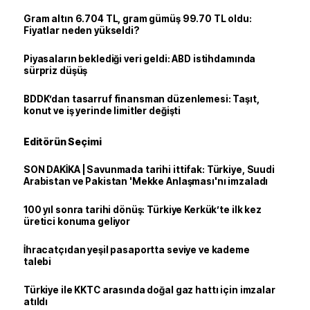
Gram altın 6.704 TL, gram gümüş 99.70 TL oldu:
Fiyatlar neden yükseldi?
Piyasaların beklediği veri geldi: ABD istihdamında
sürpriz düşüş
BDDK’dan tasarruf finansman düzenlemesi: Taşıt,
konut ve iş yerinde limitler değişti
Editörün Seçimi
SON DAKİKA | Savunmada tarihi ittifak: Türkiye, Suudi
Arabistan ve Pakistan 'Mekke Anlaşması'nı imzaladı
100 yıl sonra tarihi dönüş: Türkiye Kerkük’te ilk kez
üretici konuma geliyor
İhracatçıdan yeşil pasaportta seviye ve kademe
talebi
Türkiye ile KKTC arasında doğal gaz hattı için imzalar
atıldı