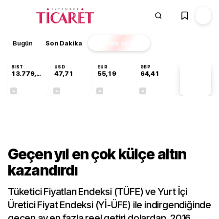
Bugün
Son Dakika
Finans
EKSTRA
BIST
USD
EUR
GBP
13.779,39
47,71
55,19
64,41
PİYASA
VERİLERİ
-0,14%
+0,18%
+0,32%
+0,38%
Gündem
Geçen yıl en çok külçe altın
kazandırdı
Tüketici Fiyatları Endeksi (TÜFE) ve Yurt İçi
Üretici Fiyat Endeksi (Yİ-ÜFE) ile indirgendiğinde
geçen ay en fazla reel getiri dolardan, 2016