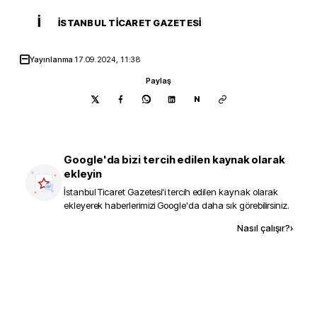
İ
İSTANBUL TICARET GAZETESI
Yayınlanma
17.09.2024, 11:38
Paylaş
N
Google'da bizi tercih edilen kaynak olarak
ekleyin
İstanbul Ticaret Gazetesi
'i tercih edilen kaynak olarak
ekleyerek haberlerimizi Google'da daha sık görebilirsiniz.
Kaynak ekle
Nasıl çalışır?
›