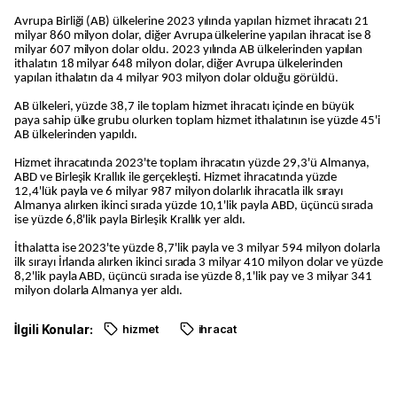
Avrupa Birliği (AB) ülkelerine 2023 yılında yapılan hizmet ihracatı 21
milyar 860 milyon dolar, diğer Avrupa ülkelerine yapılan ihracat ise 8
milyar 607 milyon dolar oldu. 2023 yılında AB ülkelerinden yapılan
ithalatın 18 milyar 648 milyon dolar, diğer Avrupa ülkelerinden
yapılan ithalatın da 4 milyar 903 milyon dolar olduğu görüldü.
AB ülkeleri, yüzde 38,7 ile toplam hizmet ihracatı içinde en büyük
paya sahip ülke grubu olurken toplam hizmet ithalatının ise yüzde 45'i
AB ülkelerinden yapıldı.
Hizmet ihracatında 2023'te toplam ihracatın yüzde 29,3'ü Almanya,
ABD ve Birleşik Krallık ile gerçekleşti. Hizmet ihracatında yüzde
12,4'lük payla ve 6 milyar 987 milyon dolarlık ihracatla ilk sırayı
Almanya alırken ikinci sırada yüzde 10,1'lik payla ABD, üçüncü sırada
ise yüzde 6,8'lik payla Birleşik Krallık yer aldı.
İthalatta ise 2023'te yüzde 8,7'lik payla ve 3 milyar 594 milyon dolarla
ilk sırayı İrlanda alırken ikinci sırada 3 milyar 410 milyon dolar ve yüzde
8,2'lik payla ABD, üçüncü sırada ise yüzde 8,1'lik pay ve 3 milyar 341
milyon dolarla Almanya yer aldı.
İlgili Konular:
hizmet
ihracat