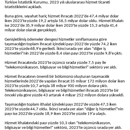
Türkiye İstatistik Kurumu, 2023 yılı uluslararası hizmet ticareti
istatistiklerini açıkladı.
Buna göre, seyahat hariç hizmet ihracatı 2022'de 47,4 milyar dolar
iken 2023'te yüzde 19,2 artışla 56,5 milyar dolar oldu. Hizmet ithalatı
ise 2022'de 35,9 milyar dolar iken 2023'te yüzde 15,3 artışla 41,4
milyar dolar olarak gerçekleşti.
Genişletilmiş ödemeler dengesi hizmetler sınıflamasına göre
taşımacılığın toplam ihracat içindeki payı 2022'de yüzde 74,2 iken
2023'te yüzde 68,9'e geriledi. İkinci sırada yer alan "diğer iş
hizmetleri"nin 2022'de yüzde 8,4 olan payı 2023'te yüzde 9,8'e çıktı.
Hizmet ihracatında 2023'te üçüncü sırada yüzde 7,5 pay ile
"telekomünikasyon, bilgisayar ve bilgi hizmetleri" sektörü yer aldı.
Hizmet ihracatının önemli bir bölümünü oluşturan taşımacılık
hizmetlerinde 2022'de yapılan ihracat 35 milyar 172 milyon dolar iken
2023'te yüzde 10,7 artışla 38 milyar 930 milyon dolara çıktı.
Telekomünikasyon, bilgisayar ve bilgi hizmetleri ihracatı 2023'te bir
önceki yıla göre yüzde 43 artarak 4 milyar 252 milyon dolara yükseldi.
Taşımacılığın toplam ithalat içindeki payı 2022'de yüzde 47,3 iken
2023'te yüzde 44,7 oldu. İkinci sırada yer alan "diğer iş hizmetleri"nin
payı ise 2022'de yüzde 18,9 iken 2023'te yüzde 19'a ulaştı.
Hizmet ithalatındaki payı yüzde 10,3 olan "telekomünikasyon,
bilgisayar ve bilgi hizmetleri" sektörü, 2023'te üçüncü sırada yer aldı.