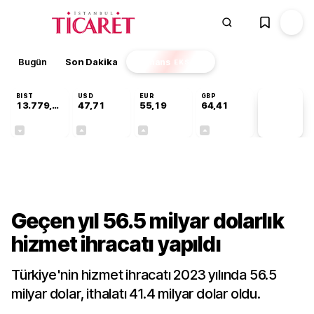
Bugün
Son Dakika
Finans
EKSTRA
BIST
USD
EUR
GBP
13.779,39
47,71
55,19
64,41
PİYASA
VERİLERİ
-0,14%
+0,18%
+0,32%
+0,38%
Gündem
Geçen yıl 56.5 milyar dolarlık
hizmet ihracatı yapıldı
Türkiye'nin hizmet ihracatı 2023 yılında 56.5
milyar dolar, ithalatı 41.4 milyar dolar oldu.