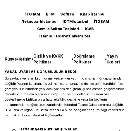
İTOTAM
BTM
SoftITo
Kitap İstanbul
Teknopark İstanbul
İDTM İstanbul
İTOSAM
Cemile Sultan Tesisleri
ICVB
İstanbul Ticaret Üniversitesi
Gizlilik ve KVKK
Doğrulama
Yayın
Künye
•
İletişim
•
•
•
Politikası
Politikası
İlkeleri
YASAL UYARI VE SORUMLULUK REDDİ
Bu sayfada yer alan bilgi, yorum ve içerikler yatırım danışmanlığı kapsamında
değildir. Yatırım kararları, kişisel mali durumunuz ile risk ve getiri tercihlerinize
göre yetkili kurumlarla yapılacak yatırım danışmanlığı sözleşmesi çerçevesinde
değerlendirilmelidir. İçeriklerin doğruluğu ve güncelliği için azami özen
gösterilmekle birlikte, olası hata, eksiklik, gecikme veya bu bilgilerin
kullanımından doğabilecek zararlardan İstanbul Ticaret Odası sorumlu değildir.
BIST isim ve logosu ile Borsa İstanbul A.Ş. adına açıklanan tüm bilgi ve verilerin
telif hakları Borsa İstanbul A.Ş.’ye aittir.
Haftalık yeni kurulan şirketler