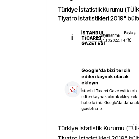
Türkiye İstatistik Kurumu (TÜİ
Tiyatro İstatistikleri 2019" bült
İSTANBUL
Paylaş
Yayınlanma
İ
TICARET
24.10.2022, 14:14
GAZETESI
Google'da bizi tercih
edilen kaynak olarak
ekleyin
İstanbul Ticaret Gazetesi
'i tercih
edilen kaynak olarak ekleyerek
haberlerimizi Google'da daha sı
görebilirsiniz.
Türkiye İstatistik Kurumu (TÜİK), "Sinema ve
Tiyatro İstatistikleri 2019" bül