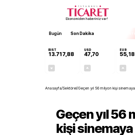
Ekonomiden haberiniz var!
Bugün
Son Dakika
Finans
EKST
BIST
USD
EUR
13.717,88
47,70
55,18
-0,59%
+0,17%
-80,94
0,08
Anasayfa
/
Sektörel
/
Geçen yıl 56 milyon kişi sinemaya 
Geçen yıl 56 
kişi sinemaya 