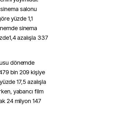
 sinema salonu
göre yüzde 1,1
dönemde sinema
üzde1,4 azalışla 337
onusu dönemde
479 bin 209 kişiye
ı yüzde 17,5 azalışla
rken, yabancı film
rak 24 milyon 147