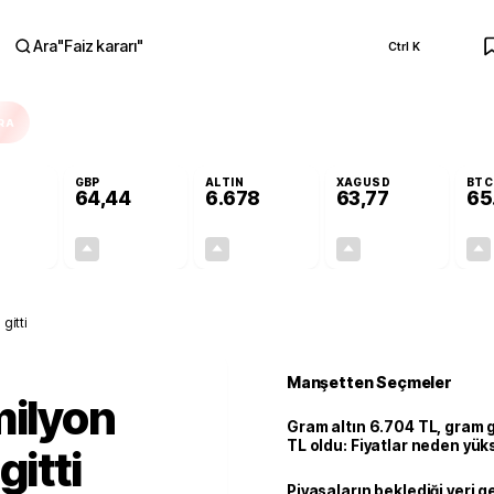
Ara
"
Faiz kararı
"
Ctrl K
RA
GBP
ALTIN
XAGUSD
BTC
64,44
6.678
63,77
65
+0,31%
+0,41%
+2,86%
+3,69%
0,17
0,26
185,75
2,27
gitti
Manşetten Seçmeler
milyon
Gram altın 6.704 TL, gram
TL oldu: Fiyatlar neden yük
gitti
Piyasaların beklediği veri g