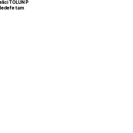
elici TOLUN P
Hedefe tam