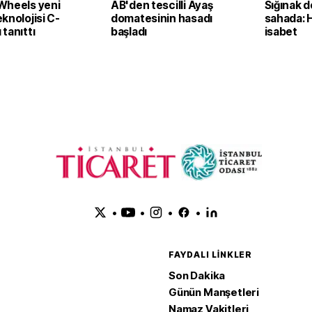
Wheels yeni
AB'den tescilli Ayaş
Sığınak d
knolojisi C-
domatesinin hasadı
sahada: 
tanıttı
başladı
isabet
•
•
•
•
FAYDALI LINKLER
Son Dakika
Günün Manşetleri
Namaz Vakitleri