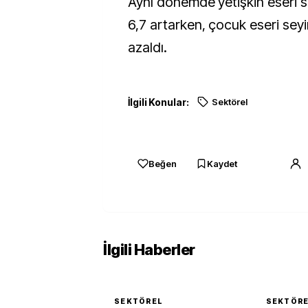
Aynı dönemde yetişkin eseri s
6,7 artarken, çocuk eseri seyi
azaldı.
İlgili Konular:
Sektörel
Beğen
Kaydet
İlgili Haberler
SEKTÖREL
SEKTÖR