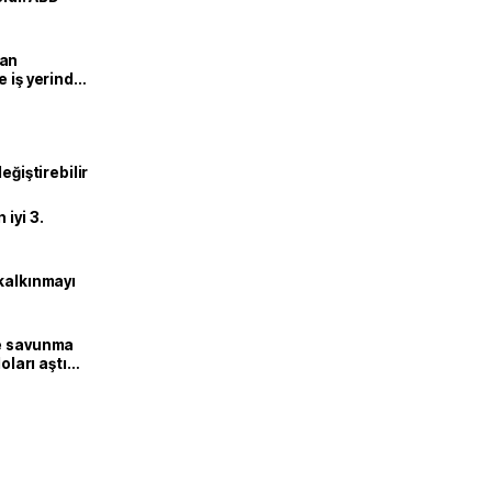
man
e iş yerinde
eğiştirebilir
iyi 3.
kalkınmayı
ne savunma
oları aştı