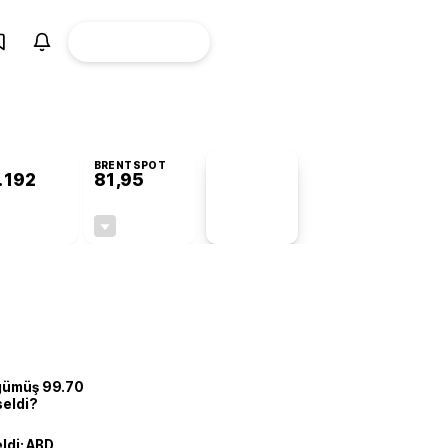
ÜYE
CANLI BORSA
Girişi
BRENTSPOT
.192
81,95
PİYASA
VERİLERİ
+1,18%
-1,00%
+0,00
-0,83
 gümüş 99.70
seldi?
eldi: ABD