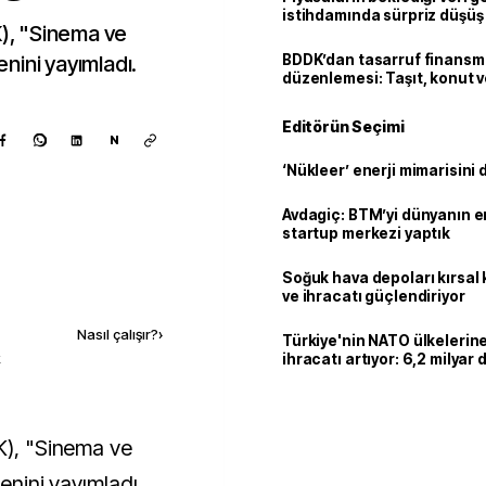
istihdamında sürpriz düşüş
K), "Sinema ve
enini yayımladı.
BDDK’dan tasarruf finans
düzenlemesi: Taşıt, konut v
limitler değişti
Editörün Seçimi
N
‘Nükleer’ enerji mimarisini d
Avdagiç: BTM’yi dünyanın en 
startup merkezi yaptık
Soğuk hava depoları kırsal 
Kaynak ekle
ve ihracatı güçlendiriyor
Nasıl çalışır?
›
Türkiye'nin NATO ülkeleri
k
ihracatı artıyor: 6,2 milyar d
milyar doları aştı
tenini yayımladı.