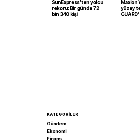
SunExpress’ten yolcu
Maxion 
rekoru: Bir günde 72
yüzey te
bin 340 kişi
GUARD’ı 
KATEGORILER
Gündem
Ekonomi
Finans