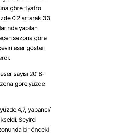
na göre tiyatro
yüzde 0,2 artarak 33
larında yapılan
ı geçen sezona göre
eviri eser gösteri
rdi.
eser sayısı 2018-
ezona göre yüzde
 yüzde 4,7, yabancı/
kseldi. Seyirci
zonunda bir önceki