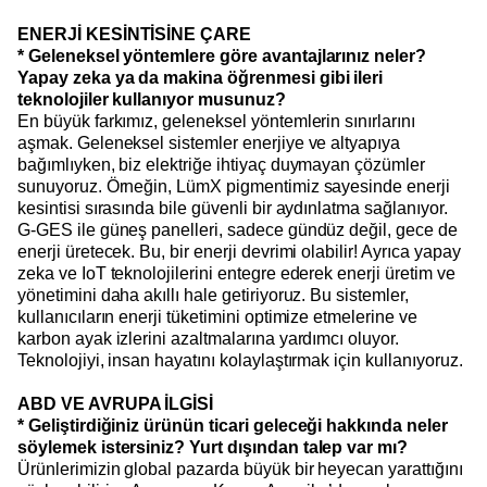
ENERJİ KESİNTİSİNE ÇARE
* Geleneksel yöntemlere göre avantajlarınız neler?
Yapay zeka ya da makina öğrenmesi gibi ileri
teknolojiler kullanıyor musunuz?
En büyük farkımız, geleneksel yöntemlerin sınırlarını
aşmak. Geleneksel sistemler enerjiye ve altyapıya
bağımlıyken, biz elektriğe ihtiyaç duymayan çözümler
sunuyoruz. Örneğin, LümX pigmentimiz sayesinde enerji
kesintisi sırasında bile güvenli bir aydınlatma sağlanıyor.
G-GES ile güneş panelleri, sadece gündüz değil, gece de
enerji üretecek. Bu, bir enerji devrimi olabilir! Ayrıca yapay
zeka ve IoT teknolojilerini entegre ederek enerji üretim ve
yönetimini daha akıllı hale getiriyoruz. Bu sistemler,
kullanıcıların enerji tüketimini optimize etmelerine ve
karbon ayak izlerini azaltmalarına yardımcı oluyor.
Teknolojiyi, insan hayatını kolaylaştırmak için kullanıyoruz.
ABD VE AVRUPA İLGİSİ
* Geliştirdiğiniz ürünün ticari geleceği hakkında neler
söylemek istersiniz? Yurt dışından talep var mı?
Ürünlerimizin global pazarda büyük bir heyecan yarattığını