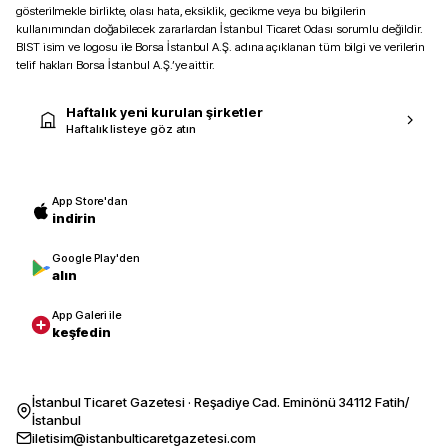
gösterilmekle birlikte, olası hata, eksiklik, gecikme veya bu bilgilerin
kullanımından doğabilecek zararlardan İstanbul Ticaret Odası sorumlu değildir.
BIST isim ve logosu ile Borsa İstanbul A.Ş. adına açıklanan tüm bilgi ve verilerin
telif hakları Borsa İstanbul A.Ş.’ye aittir.
Haftalık yeni kurulan şirketler
Haftalık listeye göz atın
App Store'dan
indirin
Google Play'den
alın
App Galeri ile
keşfedin
İstanbul Ticaret Gazetesi · Reşadiye Cad. Eminönü 34112 Fatih/
İstanbul
iletisim@istanbulticaretgazetesi.com