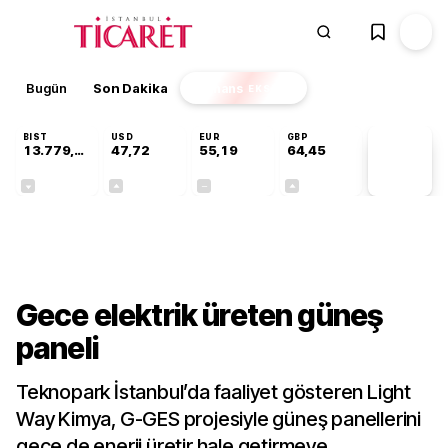
Bugün
Son Dakika
Finans
EKSTRA
BIST
USD
EUR
GBP
13.779,39
47,72
55,19
64,45
PİYASA
VERİLERİ
-0,14%
+0,02%
+0,00%
+0,06%
Teknoloji
Gece elektrik üreten güneş
paneli
Teknopark İstanbul’da faaliyet gösteren Light
Way Kimya, G-GES projesiyle güneş panellerini
gece de enerji üretir hale getirmeye