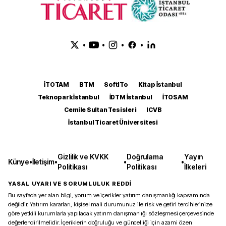
•
•
•
•
İTOTAM
BTM
SoftITo
Kitap İstanbul
Teknopark İstanbul
İDTM İstanbul
İTOSAM
Cemile Sultan Tesisleri
ICVB
İstanbul Ticaret Üniversitesi
Gizlilik ve KVKK
Doğrulama
Yayın
Künye
•
İletişim
•
•
•
Politikası
Politikası
İlkeleri
YASAL UYARI VE SORUMLULUK REDDİ
Bu sayfada yer alan bilgi, yorum ve içerikler yatırım danışmanlığı kapsamında
değildir. Yatırım kararları, kişisel mali durumunuz ile risk ve getiri tercihlerinize
göre yetkili kurumlarla yapılacak yatırım danışmanlığı sözleşmesi çerçevesinde
değerlendirilmelidir. İçeriklerin doğruluğu ve güncelliği için azami özen