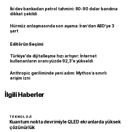
İki dev bankadan petrol tahmini: 80-90 dolar bandına
dikkat çekildi
Hürmüz anlaşmasında son aşama: İran’dan ABD’ye 3
şart
Editörün Seçimi
Türkiye'de dijitalleşme hızı artıyor: İnternet
kullananların oranı yüzde 92,3'e yükseldi
Anthropic geriliminde yeni adım: Mythos’a sınırlı
erişim izni
İlgili Haberler
TEKNOLOJI
Kuantum nokta devrimiyle QLED ekranlarda yüksek
çözünürlük