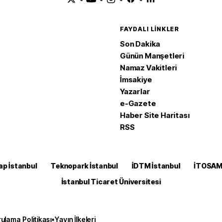
FAYDALI LINKLER
Son Dakika
Günün Manşetleri
Namaz Vakitleri
İmsakiye
Yazarlar
e-Gazete
Haber Site Haritası
RSS
ap İstanbul
Teknopark İstanbul
İDTM İstanbul
İTOSA
İstanbul Ticaret Üniversitesi
ulama Politikası
•
Yayın İlkeleri