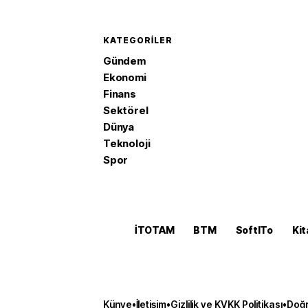
KATEGORILER
Gündem
Ekonomi
Finans
Sektörel
Dünya
Teknoloji
Spor
İTOTAM
BTM
SoftITo
Kit
Künye
•
İletişim
•
Gizlilik ve KVKK Politikası
•
Doğr