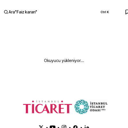
Ara
"
Faiz kararı
"
Ctrl K
RA
Okuyucu yükleniyor…
•
•
•
•