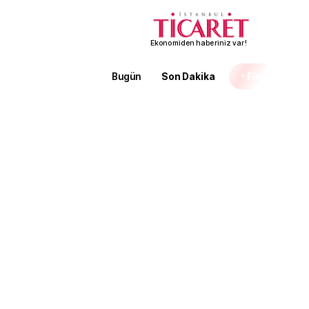
Ekonomiden haberiniz var!
Bugün
Son Dakika
Finans
EKST