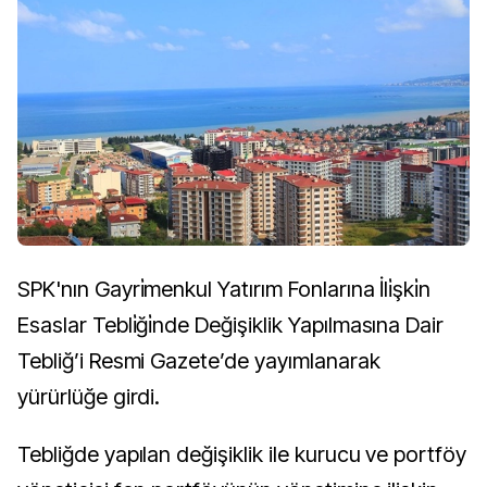
SPK'nın Gayri̇menkul Yatırım Fonlarına İli̇şki̇n
Esaslar Tebli̇ği̇nde Değişiklik Yapılmasına Dair
Tebliğ’i Resmi Gazete’de yayımlanarak
yürürlüğe girdi.
Tebliğde yapılan değişiklik ile kurucu ve portföy