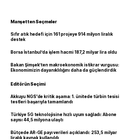
Manşetten Seçmeler
Sıfır atık hedefi için 161 projeye 914 milyon liralık
destek
Borsa İstanbul’da işlem hacmi 187,2 milyar lira oldu
Bakan Şimşek’ten makroekonomik istikrar vurgusu:
Ekonomimizin dayanıklılığını daha da güçlendirdik
Editörün Seçimi
Akkuyu NGS'de kritik aşama: 1. ünitede türbin tesisi
testleri başarıyla tamamlandı
Türkiye 5G teknolojisine hızlı uyum sağladı: Abone
sayısı 44,5 milyona ulaştı
Bütçede AR-GE payı verileri açıklandı: 253,5 milyar
liralık kaynak kullanıldı