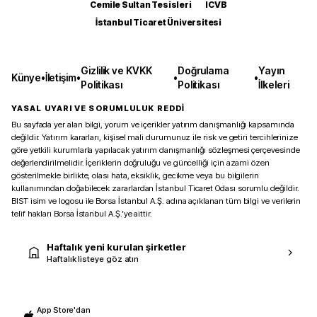
Cemile Sultan Tesisleri
ICVB
İstanbul Ticaret Üniversitesi
Gizlilik ve KVKK
Doğrulama
Yayın
Künye
•
İletişim
•
•
•
Politikası
Politikası
İlkeleri
YASAL UYARI VE SORUMLULUK REDDİ
Bu sayfada yer alan bilgi, yorum ve içerikler yatırım danışmanlığı kapsamında
değildir. Yatırım kararları, kişisel mali durumunuz ile risk ve getiri tercihlerinize
göre yetkili kurumlarla yapılacak yatırım danışmanlığı sözleşmesi çerçevesinde
değerlendirilmelidir. İçeriklerin doğruluğu ve güncelliği için azami özen
gösterilmekle birlikte, olası hata, eksiklik, gecikme veya bu bilgilerin
kullanımından doğabilecek zararlardan İstanbul Ticaret Odası sorumlu değildir.
BIST isim ve logosu ile Borsa İstanbul A.Ş. adına açıklanan tüm bilgi ve verilerin
telif hakları Borsa İstanbul A.Ş.’ye aittir.
Haftalık yeni kurulan şirketler
Haftalık listeye göz atın
App Store'dan