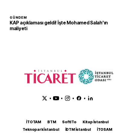
GÜNDEM
KAP açıklaması geldi! İşte Mohamed Salah'ın
maliyeti
•
•
•
•
İTOTAM
BTM
SoftITo
Kitap İstanbul
Teknopark İstanbul
İDTM İstanbul
İTOSAM