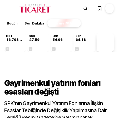
Bugün
Son Dakika
Finans
EKSTRA
BIST
USD
EUR
GBP
13.798,82
47,59
54,96
64,18
PİYASA
VERİLERİ
+0,70%
+0,06%
-0,09%
+0,13%
Gündem
Gayrimenkul yatırım fonları
esasları değişti
SPK'nın Gayri̇menkul Yatırım Fonlarına İli̇şki̇n
Esaslar Tebli̇ği̇nde Değişiklik Yapılmasına Dair
Tebliğ’i Resmi Gazete’de yayımlanarak