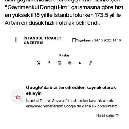
"Gayrimenkul Döngü Hızı" çalışmasına göre,hızı
en yüksek il 18 yıl ile İstanbul olurken 173,5 yıl ile
Artvin en düşük hızlı il olarak belirlendi.
İSTANBUL TICARET
İ
Yayınlanma
24.10.2022, 14:16
GAZETESI
Paylaş
N
Google'da bizi tercih edilen kaynak olarak
ekleyin
İstanbul Ticaret Gazetesi
'i tercih edilen kaynak olarak
ekleyerek haberlerimizi Google'da daha sık görebilirsiniz.
Kaynak ekle
Nasıl çalışır?
›