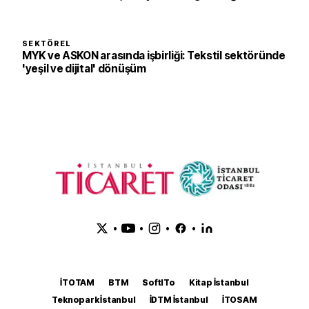
SEKTÖREL
MYK ve ASKON arasında işbirliği: Tekstil sektöründe
'yeşil ve dijital' dönüşüm
•
•
•
•
İTOTAM
BTM
SoftITo
Kitap İstanbul
Teknopark İstanbul
İDTM İstanbul
İTOSAM