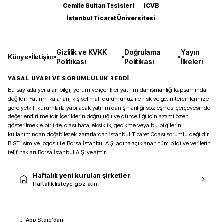
Cemile Sultan Tesisleri
ICVB
İstanbul Ticaret Üniversitesi
Gizlilik ve KVKK
Doğrulama
Yayın
Künye
•
İletişim
•
•
•
Politikası
Politikası
İlkeleri
YASAL UYARI VE SORUMLULUK REDDİ
Bu sayfada yer alan bilgi, yorum ve içerikler yatırım danışmanlığı kapsamında
değildir. Yatırım kararları, kişisel mali durumunuz ile risk ve getiri tercihlerinize
göre yetkili kurumlarla yapılacak yatırım danışmanlığı sözleşmesi çerçevesinde
değerlendirilmelidir. İçeriklerin doğruluğu ve güncelliği için azami özen
gösterilmekle birlikte, olası hata, eksiklik, gecikme veya bu bilgilerin
kullanımından doğabilecek zararlardan İstanbul Ticaret Odası sorumlu değildir.
BIST isim ve logosu ile Borsa İstanbul A.Ş. adına açıklanan tüm bilgi ve verilerin
telif hakları Borsa İstanbul A.Ş.’ye aittir.
Haftalık yeni kurulan şirketler
Haftalık listeye göz atın
App Store'dan