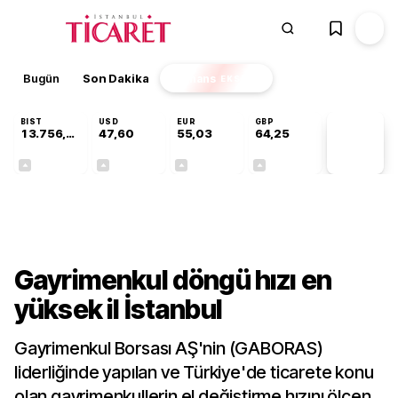
Bugün
Son Dakika
Finans
EKSTRA
BIST
USD
EUR
GBP
13.756,94
47,60
55,03
64,25
PİYASA
VERİLERİ
+0,39%
+0,06%
+0,03%
+0,23%
Sektörel
Gayrimenkul döngü hızı en
yüksek il İstanbul
Gayrimenkul Borsası AŞ'nin (GABORAS)
liderliğinde yapılan ve Türkiye'de ticarete konu
olan gayrimenkullerin el değiştirme hızını ölçen