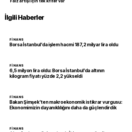
Faiz artışı için tek kriter var
İlgili Haberler
FINANS
Borsa İstanbul’da işlem hacmi 187,2 milyar lira oldu
FINANS
6,5 milyon lira oldu: Borsa İstanbul’da altının
kilogram fiyatı yüzde 2,2 yükseldi
FINANS
Bakan Şimşek’ten makroekonomik istikrar vurgusu:
Ekonomimizin dayanıklılığını daha da güçlendirdik
FINANS