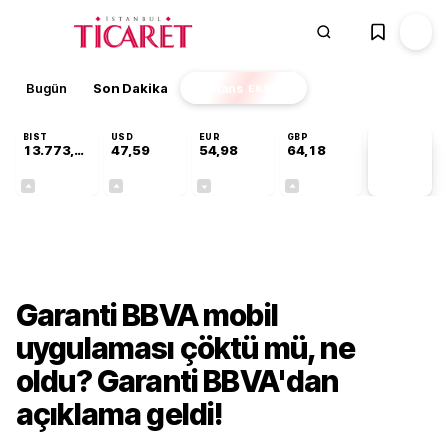
Bugün
Son Dakika
Finans
EKSTRA
BIST
USD
EUR
GBP
13.773,24
47,59
54,98
64,18
PİYASA
VERİLERİ
+0,51%
+0,06%
-0,06%
+0,14%
Finans
Garanti BBVA mobil
uygulaması çöktü mü, ne
oldu? Garanti BBVA'dan
açıklama geldi!