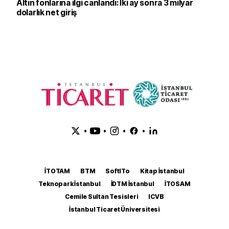
Altın fonlarına ilgi canlandı: İki ay sonra 3 milyar
dolarlık net giriş
•
•
•
•
İTOTAM
BTM
SoftITo
Kitap İstanbul
Teknopark İstanbul
İDTM İstanbul
İTOSAM
Cemile Sultan Tesisleri
ICVB
İstanbul Ticaret Üniversitesi