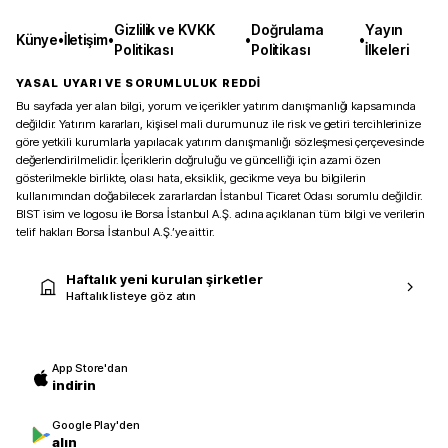
Gizlilik ve KVKK
Doğrulama
Yayın
Künye
•
İletişim
•
•
•
Politikası
Politikası
İlkeleri
YASAL UYARI VE SORUMLULUK REDDİ
Bu sayfada yer alan bilgi, yorum ve içerikler yatırım danışmanlığı kapsamında
değildir. Yatırım kararları, kişisel mali durumunuz ile risk ve getiri tercihlerinize
göre yetkili kurumlarla yapılacak yatırım danışmanlığı sözleşmesi çerçevesinde
değerlendirilmelidir. İçeriklerin doğruluğu ve güncelliği için azami özen
gösterilmekle birlikte, olası hata, eksiklik, gecikme veya bu bilgilerin
kullanımından doğabilecek zararlardan İstanbul Ticaret Odası sorumlu değildir.
BIST isim ve logosu ile Borsa İstanbul A.Ş. adına açıklanan tüm bilgi ve verilerin
telif hakları Borsa İstanbul A.Ş.’ye aittir.
Haftalık yeni kurulan şirketler
Haftalık listeye göz atın
App Store'dan
indirin
Google Play'den
alın