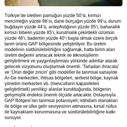
Türkiye’de üretilen pamuğun yüzde 50’si, kırmızı
mercimeğin yüzde 96’sı, dane burçağın yüzde 99’u, durum
buğdayın yüzde 44’ü, antepfıstığının yüzde 95’i, baharatlık
kırmızı biberin yüzde 85’i, kurutmalık çekirdekli üzümün
yüzde 48’i, bademin yüzde 40’ı başta olmak üzere birçok
tarım ürünü GAP bölgesinde yetiştiriliyor. Bu üretim
modelinin sürdürülebilirliğini sağlamak, hatta birim alan
üretim değerini artıracak teknik ve teknolojilerin
geliştirilmesi ve yaygınlaştırması yönünde adımlar atarak
gelecek vizyonunu oluşturmak önemli. ‘Tarladan ihracata’
ve ‘Ürün değer zinciri’ gibi modeller ile tarımsal sanayide
Ar-Ge merkezleri, ihtisas bölgeleri, serbest bölge, kaynak
yönetim merkezleri vb. (mevcutların kapasiteleri
geliştirilmeli) yenilikçi alanlar kurulduğunda, bölgenin
gelişmişlik endeksi önemli ölçüde artacaktır. Dolayısıyla
GAP Bölgesi’nin tarımsal potansiyeli; istihdam olanakları
ile bölge ve ülke gelir seviyesinin artmasına, kırsal nüfus
ile kaynakların korunmasına ve sürdürülebilirliğine katkı
sunuyor.