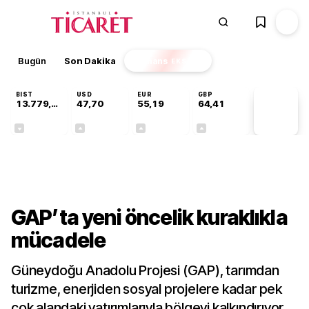
Bugün
Son Dakika
Finans
EKSTRA
BIST
USD
EUR
GBP
13.779,39
47,70
55,19
64,41
PİYASA
VERİLERİ
-0,14%
+0,15%
+0,32%
+0,38%
Sektörel
GAP’ta yeni öncelik kuraklıkla
mücadele
Güneydoğu Anadolu Projesi (GAP), tarımdan
turizme, enerjiden sosyal projelere kadar pek
çok alandaki yatırımlarıyla bölgeyi kalkındırıyor.