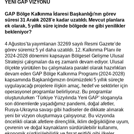
YENİ GAP VİZYONU
GAP Bölge Kalkınma İdaresi Başkanlığı’nın görev
süresi 31 Aralık 2028’e kadar uzatıldı. Mevcut planlara
ek olarak, 5 yıllık süre içinde bölgede ne gibi yenilikler
bekleniyor?
4 Ağustos’ta yayımlanan 32269 sayılı Resmi Gazete’de
görev süremiz 5 yıl daha uzatıldı. 12. Kalkınma Planı ile
2024-2028 dönemini kapsayan Bölgesel Gelişme Ulusal
Stratejisi çalışmaları da eş zamanlı devam ediyor. Ulusal
ölçekte yürütülen bu çalışmalara paralel olarak hazırlıkları
devam eden GAP Bölge Kalkınma Programı (2024-2028)
kapsamında Başkanlığımızın önümüzdeki 5 yıllık süreçte
uygulayacağı projelere ilişkin amaç, hedef ve sektörler için
operasyonel programlar belirliyoruz. Bu programlar
oluşturulurken ‘Türkiye Yüzyılında Yeni GAP’ sloganıyla
son dönemlerde yaşadığımız pandemi, doğal afetler,
Rusya-Ukrayna savaşı gibi hadiseler de dikkate alınarak
yeni bir vizyon oluşturmaya çalışıyoruz. Bu vizyonda
öncelikli olarak afetlere dirençlilik, iklim değişikliğine uyum,
çevrenin ve doğal kaynakların sürdürülebilir kullanımı,
ekonomik sürdürülebilirlik ve fırsat eşitliği gibi ilkeler