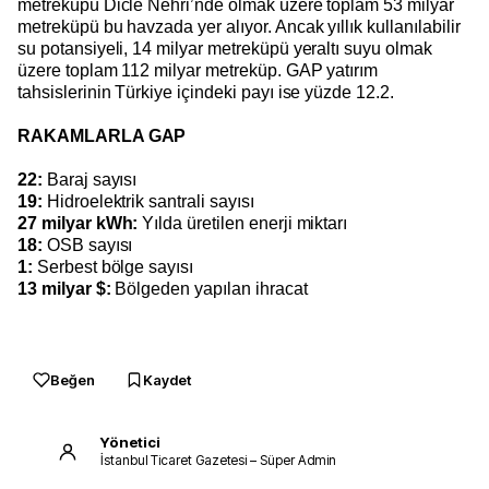
metreküpü Dicle Nehri’nde olmak üzere toplam 53 milyar
metreküpü bu havzada yer alıyor. Ancak yıllık kullanılabilir
su potansiyeli, 14 milyar metreküpü yeraltı suyu olmak
üzere toplam 112 milyar metreküp. GAP yatırım
tahsislerinin Türkiye içindeki payı ise yüzde 12.2.
RAKAMLARLA GAP
22:
Baraj sayısı
19:
Hidroelektrik santrali sayısı
27 milyar kWh:
Yılda üretilen enerji miktarı
18:
OSB sayısı
1:
Serbest bölge sayısı
13 milyar $:
Bölgeden yapılan ihracat
Beğen
Kaydet
Yönetici
İstanbul Ticaret Gazetesi – Süper Admin