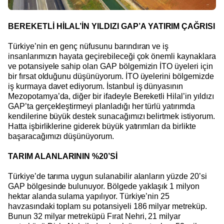
BEREKETLİ HİLAL’İN YILDIZI GAP’A YATIRIM ÇAĞRISI
Türkiye’nin en genç nüfusunu barındıran ve iş
insanlarımızın hayata geçirebileceği çok önemli kaynaklara
ve potansiyele sahip olan GAP bölgemizin İTO üyeleri için
bir fırsat olduğunu düşünüyorum. İTO üyelerini bölgemizde
iş kurmaya davet ediyorum. İstanbul iş dünyasının
Mezopotamya’da, diğer bir ifadeyle Bereketli Hilal’in yıldızı
GAP’ta gerçekleştirmeyi planladığı her türlü yatırımda
kendilerine büyük destek sunacağımızı belirtmek istiyorum.
Hatta işbirliklerine giderek büyük yatırımları da birlikte
başaracağımızı düşünüyorum.
TARIM ALANLARININ %20’Sİ
Türkiye’de tarıma uygun sulanabilir alanların yüzde 20’si
GAP bölgesinde bulunuyor. Bölgede yaklaşık 1 milyon
hektar alanda sulama yapılıyor. Türkiye’nin 25
havzasındaki toplam su potansiyeli 186 milyar metreküp.
Bunun 32 milyar metreküpü Fırat Nehri, 21 milyar