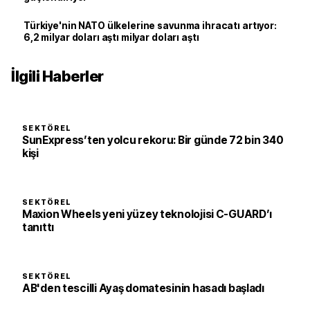
Türkiye'nin NATO ülkelerine savunma ihracatı artıyor:
6,2 milyar doları aştı milyar doları aştı
İlgili Haberler
SEKTÖREL
SunExpress’ten yolcu rekoru: Bir günde 72 bin 340
kişi
SEKTÖREL
Maxion Wheels yeni yüzey teknolojisi C-GUARD’ı
tanıttı
SEKTÖREL
AB'den tescilli Ayaş domatesinin hasadı başladı