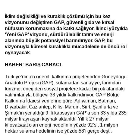
İklim değişikliği ve kuraklık çözümü için bu kez
vizyonunu değiştiren GAP, güvenli gıda ve kırsal
nüfusun korunmasına da katkı sağlıyor. İkinci yüzyılda
‘Yeni GAP’ vizyonu, sürdürülebilir tarım ve enerji
alanında büyük potansiyel barındırıyor. GAP, bu
vizyonuyla küresel kuraklıkla mücadelede de öncü rol
oynayacak.
HABER: BARIŞ CABACI
Türkiye’nin en önemli kalkınma projelerinden Güneydoğu
Anadolu Projesi (GAP), sulamadan sanayiye, tarımdan
turizme, enerjiden sosyal projelere kadar birçok alandaki
yatırımlarıyla bölgeyi 33 yıldır kalkındırıyor. GAP Bölge
Kalkınma İdaresi verilerine göre; Adıyaman, Batman,
Diyarbakır, Gaziantep, Kilis, Mardin, Siirt, Şanlıurfa ve
Şırnak’ın yer aldığı 9 ili kapsayan GAP’a son 33 yılda 235
milyar lirayı aşan kaynak aktarıldı. Yıllık 27 milyar
kilovatsaat olan enerji hedefinin yüzde 92’si, 1 milyon
hektar sulama hedefinin ise yüzde 58’i gerçekleşti.