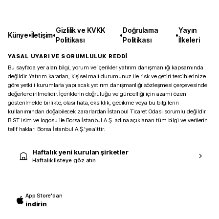
Gizlilik ve KVKK
Doğrulama
Yayın
Künye
•
İletişim
•
•
•
Politikası
Politikası
İlkeleri
YASAL UYARI VE SORUMLULUK REDDİ
Bu sayfada yer alan bilgi, yorum ve içerikler yatırım danışmanlığı kapsamında
değildir. Yatırım kararları, kişisel mali durumunuz ile risk ve getiri tercihlerinize
göre yetkili kurumlarla yapılacak yatırım danışmanlığı sözleşmesi çerçevesinde
değerlendirilmelidir. İçeriklerin doğruluğu ve güncelliği için azami özen
gösterilmekle birlikte, olası hata, eksiklik, gecikme veya bu bilgilerin
kullanımından doğabilecek zararlardan İstanbul Ticaret Odası sorumlu değildir.
BIST isim ve logosu ile Borsa İstanbul A.Ş. adına açıklanan tüm bilgi ve verilerin
telif hakları Borsa İstanbul A.Ş.’ye aittir.
Haftalık yeni kurulan şirketler
Haftalık listeye göz atın
App Store'dan
indirin