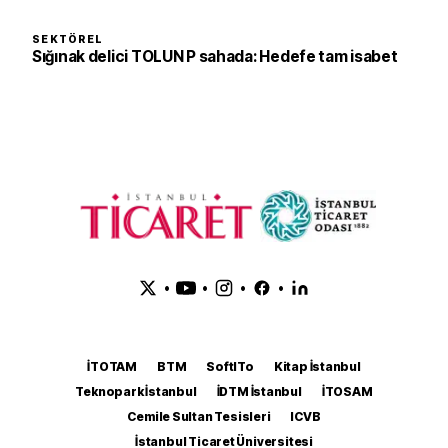
SEKTÖREL
Sığınak delici TOLUN P sahada: Hedefe tam isabet
•
•
•
•
İTOTAM
BTM
SoftITo
Kitap İstanbul
Teknopark İstanbul
İDTM İstanbul
İTOSAM
Cemile Sultan Tesisleri
ICVB
İstanbul Ticaret Üniversitesi