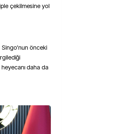
le çekilmesine yol
ed Singo’nun önceki
rgilediği
i heyecanı daha da