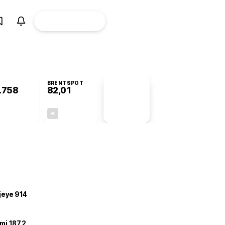
ÜYE
CANLI BORSA
Girişi
BRENTSPOT
.758
82,01
PİYASA
VERİLERİ
+0,15%
+3,93%
+0,00
3,10
ojeye 914
mi 187,2