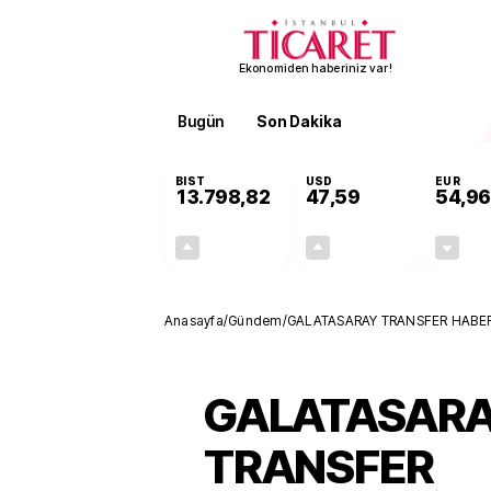
Ekonomiden haberiniz var!
Bugün
Son Dakika
Finans
EKST
BIST
USD
EUR
13.798,82
47,59
54,96
+0,70%
+0,05%
95,68
0,03
Anasayfa
/
Gündem
/
GALATASARAY TRANSFER HABERLERİ
GALATASAR
TRANSFER