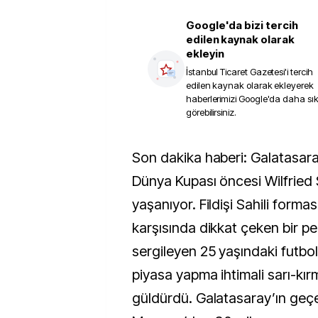
Google'da bizi tercih
edilen kaynak olarak
ekleyin
İstanbul Ticaret Gazetesi
'i tercih
edilen kaynak olarak ekleyerek
haberlerimizi Google'da daha sı
görebilirsiniz.
Son dakika haberi: Galatasaray’da yaklaşan FIFA
Dünya Kupası öncesi Wilfried
yaşanıyor. Fildişi Sahili forma
karşısında dikkat çeken bir p
sergileyen 25 yaşındaki futb
piyasa yapma ihtimali sarı-kırm
güldürdü. Galatasaray’ın geç