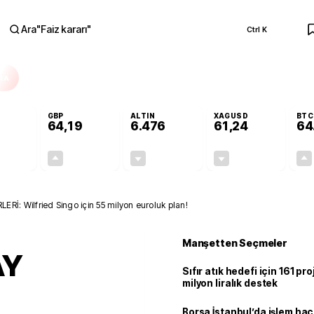
Ara
"
Faiz kararı
"
Ctrl K
RA
GBP
ALTIN
XAGUSD
BTC
64,19
6.476
61,24
64
-0,09%
+0,14%
-0,32%
-1,29%
-0,05
0,09
-20,55
-0,80
: Wilfried Singo için 55 milyon euroluk plan!
Manşetten Seçmeler
AY
Sıfır atık hedefi için 161 pr
milyon liralık destek
Borsa İstanbul’da işlem hac