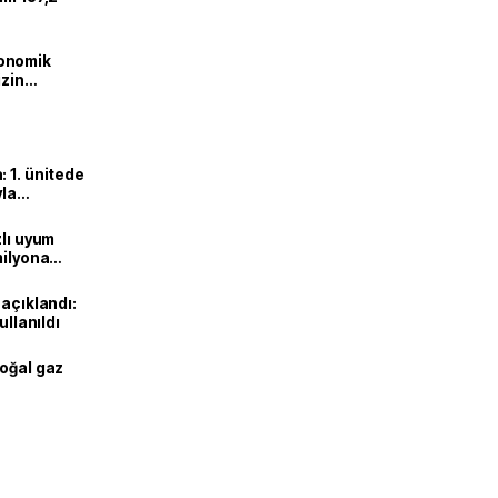
onomik
izin
lendirdik
 1. ünitede
yla
zlı uyum
milyona
 açıklandı:
ullanıldı
doğal gaz