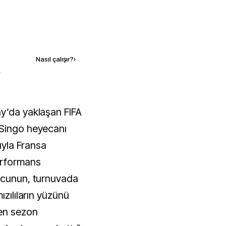
Kaynak ekle
Nasıl çalışır?
›
k
 Singo heyecanı
sıyla Fransa
erformans
olcunun, turnuvada
ızılıların yüzünü
en sezon