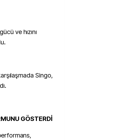
gücü ve hızını
du.
ı karşılaşmada Singo,
dı.
ORMUNU GÖSTERDİ
 performans,