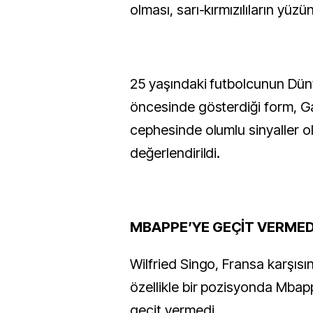
olması, sarı-kırmızılıların yüz
25 yaşındaki futbolcunun Dün
öncesinde gösterdiği form, G
cephesinde olumlu sinyaller o
değerlendirildi.
MBAPPE’YE GEÇİT VERMED
Wilfried Singo, Fransa karşıs
özellikle bir pozisyonda Mba
geçit vermedi.