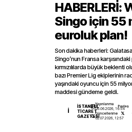
HABERLERİ: W
Singo için 55
euroluk plan!
Son dakika haberleri: Galatasar
Singo’nun Fransa karşısındaki
kırmızılılarda büyük beklenti o
bazı Premier Lig ekiplerinin ra
yaşındaki oyuncu için 55 milyo
maddesi gündeme geldi.
Yayınlanma
İSTANBUL
Paylaş
06.06.2026, 16:54
İ
TICARET
Güncellenme
GAZETESI
02.07.2026, 12:57