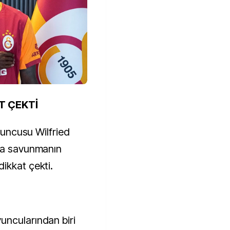
T ÇEKTİ
oyuncusu Wilfried
çta savunmanın
ikkat çekti.
uncularından biri