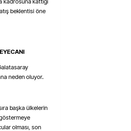
 kadrosuna kattığı
atış beklentisi öne
HEYECANI
Galatasaray
ana neden oluyor.
sıra başka ülkelerin
 göstermeye
lcular olması, son