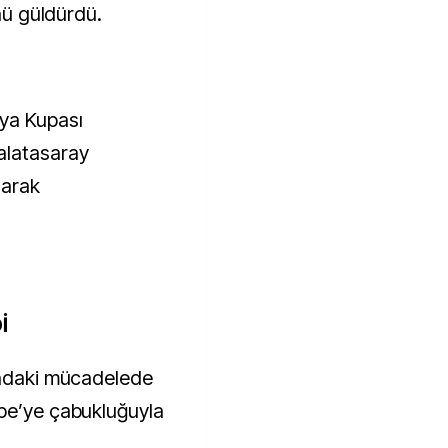
ünü güldürdü.
ya Kupası
alatasaray
larak
İ
ındaki mücadelede
ppe’ye çabukluğuyla