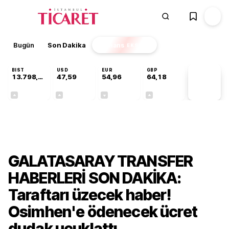
Bugün
Son Dakika
Finans
EKSTRA
BIST
USD
EUR
GBP
13.798,82
47,59
54,96
64,18
PİYASA
VERİLERİ
+0,70%
+0,06%
-0,09%
+0,13%
Gündem
GALATASARAY TRANSFER
HABERLERİ SON DAKİKA:
Taraftarı üzecek haber!
Osimhen'e ödenecek ücret
dudak uçuklattı