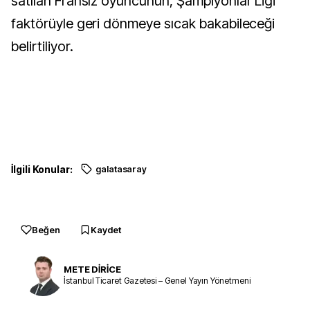
satılan Fransız oyuncunun, Şampiyonlar Ligi
faktörüyle geri dönmeye sıcak bakabileceği
belirtiliyor.
İlgili Konular:
galatasaray
Beğen
Kaydet
METE DİRİCE
İstanbul Ticaret Gazetesi – Genel Yayın Yönetmeni