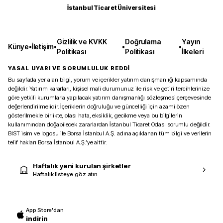
İstanbul Ticaret Üniversitesi
Gizlilik ve KVKK
Doğrulama
Yayın
Künye
•
İletişim
•
•
•
Politikası
Politikası
İlkeleri
YASAL UYARI VE SORUMLULUK REDDİ
Bu sayfada yer alan bilgi, yorum ve içerikler yatırım danışmanlığı kapsamında
değildir. Yatırım kararları, kişisel mali durumunuz ile risk ve getiri tercihlerinize
göre yetkili kurumlarla yapılacak yatırım danışmanlığı sözleşmesi çerçevesinde
değerlendirilmelidir. İçeriklerin doğruluğu ve güncelliği için azami özen
gösterilmekle birlikte, olası hata, eksiklik, gecikme veya bu bilgilerin
kullanımından doğabilecek zararlardan İstanbul Ticaret Odası sorumlu değildir.
BIST isim ve logosu ile Borsa İstanbul A.Ş. adına açıklanan tüm bilgi ve verilerin
telif hakları Borsa İstanbul A.Ş.’ye aittir.
Haftalık yeni kurulan şirketler
Haftalık listeye göz atın
App Store'dan
indirin