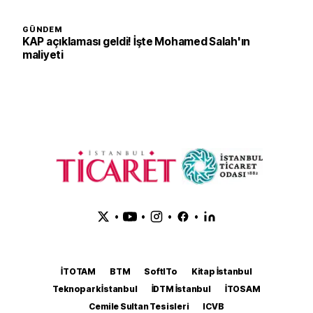
GÜNDEM
KAP açıklaması geldi! İşte Mohamed Salah'ın
maliyeti
•
•
•
•
İTOTAM
BTM
SoftITo
Kitap İstanbul
Teknopark İstanbul
İDTM İstanbul
İTOSAM
Cemile Sultan Tesisleri
ICVB