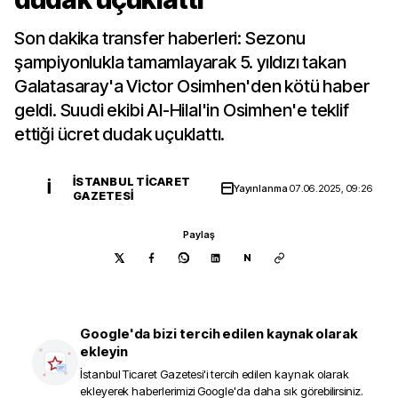
Son dakika transfer haberleri: Sezonu
şampiyonlukla tamamlayarak 5. yıldızı takan
Galatasaray'a Victor Osimhen'den kötü haber
geldi. Suudi ekibi Al-Hilal'in Osimhen'e teklif
ettiği ücret dudak uçuklattı.
İSTANBUL TICARET
İ
Yayınlanma
07.06.2025, 09:26
GAZETESI
Paylaş
N
Google'da bizi tercih edilen kaynak olarak
ekleyin
İstanbul Ticaret Gazetesi
'i tercih edilen kaynak olarak
ekleyerek haberlerimizi Google'da daha sık görebilirsiniz.