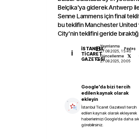
Belçika'ya giderek Antwerp il
Senne Lammens için final tekli
bu teklifin Manchester Unite
City'nin teklifini geride bıraktığı 
Yayınlanma
İSTANBUL
Paylaş
27.08.2025, 15:40
İ
TICARET
Güncellenme
GAZETESI
27.08.2025, 20:05
Google'da bizi tercih
edilen kaynak olarak
ekleyin
İstanbul Ticaret Gazetesi
'i tercih
edilen kaynak olarak ekleyerek
haberlerimizi Google'da daha sı
görebilirsiniz.