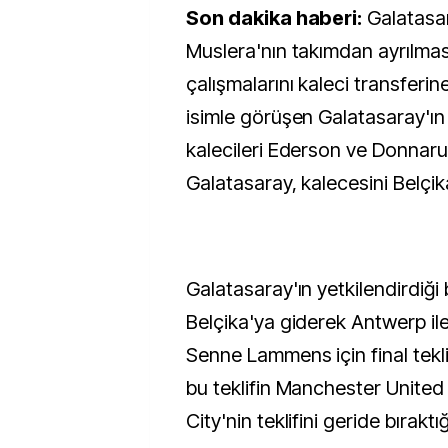
Son dakika haberi:
Galatasa
Muslera'nın takımdan ayrılmas
çalışmalarını kaleci transferin
isimle görüşen Galatasaray'ı
kalecileri Ederson ve Donnar
Galatasaray, kalecesini Belçi
Galatasaray'ın yetkilendirdiği b
Belçika'ya giderek Antwerp i
Senne Lammens için final tekl
bu teklifin Manchester Unite
City'nin teklifini geride bıraktı