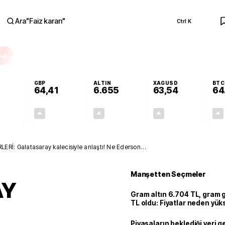
Ara
"
Faiz kararı
"
Ctrl K
RA
GBP
ALTIN
XAGUSD
BTC
64,41
6.655
63,54
64
+0,32%
+0,38%
+2,51%
+3,32%
0,17
0,24
162,81
2,04
İ: Galatasaray kalecisiyle anlaştı! Ne Ederson
ya yakın
Manşetten Seçmeler
AY
Gram altın 6.704 TL, gram
TL oldu: Fiyatlar neden yük
Piyasaların beklediği veri g