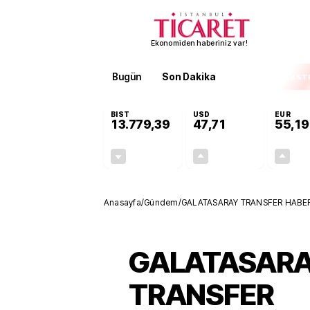
Ekonomiden haberiniz var!
Bugün
Son Dakika
Finans
EKST
BIST
USD
EUR
13.779,39
47,71
55,19
-0,14%
+0,18%
-19,42
0,09
Anasayfa
/
Gündem
/
GALATASARAY TRANSFER HABERLER
Ne Donnarumma! Lammens imza
GALATASAR
TRANSFER