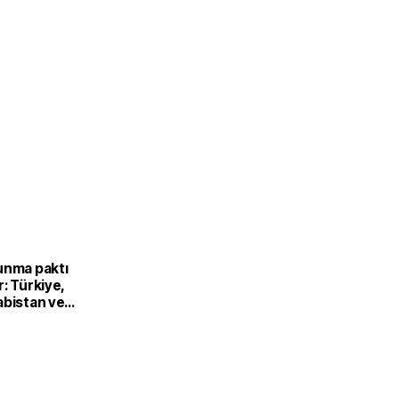
unma paktı
: Türkiye,
abistan ve
’dan ortak