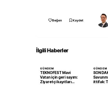
Beğen
Kaydet
İlgili Haberler
GÜNDEM
GÜNDEM
TEKNOFEST Mavi
SON DAK
Vatan için geri sayım:
Savunma
Ziyaretçi kayıtları
ittifak:
başladı
Arabist
'Mekke 
imzaladı