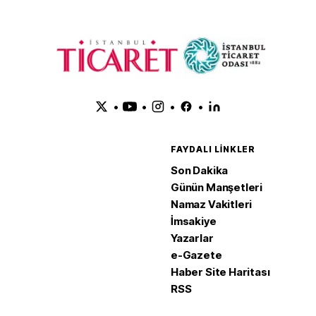
•
•
•
•
FAYDALI LINKLER
Son Dakika
Günün Manşetleri
Namaz Vakitleri
İmsakiye
Yazarlar
e-Gazete
Haber Site Haritası
RSS