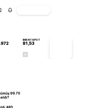
ÜYE
CANLI BORSA
Girişi
BRENTSPOT
.972
81,53
PİYASA
VERİLERİ
+0,82%
-1,51%
+0,00
-1,25
 gümüş 99.70
seldi?
eldi: ABD