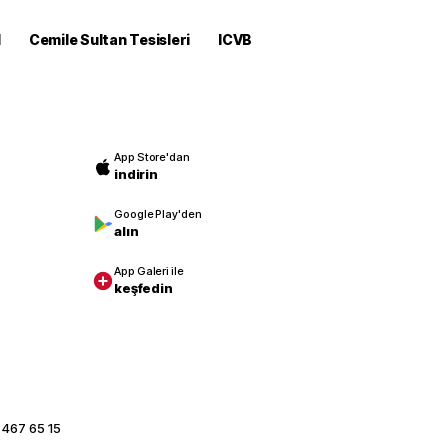
M
Cemile Sultan Tesisleri
ICVB
App Store'dan
indirin
Google Play'den
alın
App Galeri ile
keşfedin
 467 65 15