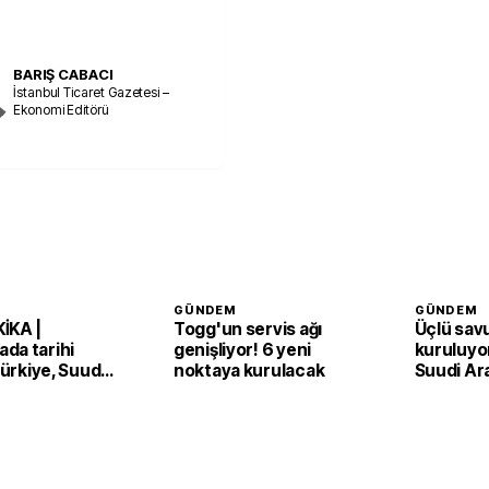
BARIŞ CABACI
İstanbul Ticaret Gazetesi –
Ekonomi Editörü
GÜNDEM
GÜNDEM
İKA |
Togg'un servis ağı
Üçlü sav
da tarihi
genişliyor! 6 yeni
kuruluyor
 Türkiye, Suudi
noktaya kurulacak
Suudi Ar
an ve Pakistan
Pakistan
Anlaşması'nı
adım