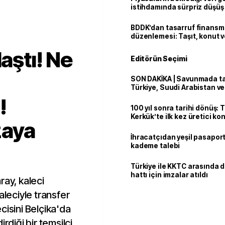
istihdamında sürpriz düşüş
BDDK’dan tasarruf finans
düzenlemesi: Taşıt, konut v
limitler değişti
laştı! Ne
Editörün Seçimi
SON DAKİKA | Savunmada tari
Türkiye, Suudi Arabistan v
'Mekke Anlaşması'nı imzala
!
100 yıl sonra tarihi dönüş: 
Kerkük’te ilk kez üretici k
aya
İhracatçıdan yeşil pasaport
kademe talebi
Türkiye ile KKTC arasında 
hattı için imzalar atıldı
ray, kaleci
aleciyle transfer
cisini Belçika'da
rdiği bir temsilci,