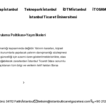
ap İstanbul
Teknopark İstanbul
İDTM İstanbul
İTOSA
İstanbul Ticaret Üniversitesi
ulama Politikası
•
Yayın İlkeleri
anlığı kapsamında değildir. Yatırım kararları, kişisel
ili kurumlarla yapılacak yatırım danışmanlığı sözleşmesi
 güncelliği için azami özen gösterilmekle birlikte, olası
doğabilecek zararlardan İstanbul Ticaret Odası sorumlu
çıklanan tüm bilgi ve verilerin telif hakları Borsa
önü 34112 Fatih/İstanbul
iletisim@istanbulticaretgazetesi.com
+90 212