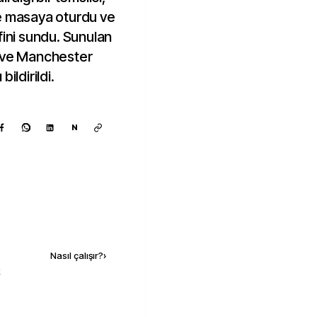
e masaya oturdu ve
fini sundu. Sunulan
d ve Manchester
bildirildi.
N
Kaynak ekle
Nasıl çalışır?
›
k