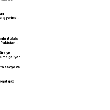
man
e iş yerinde
hi ittifak:
e Pakistan
dı
Türkiye
onuma geliyor
ta seviye ve
doğal gaz