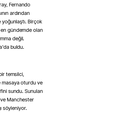
ray, Fernando
ının ardından
e yoğunlaştı. Birçok
n en gündemde olan
umma değil.
ka'da buldu.
ir temsilci,
le masaya oturdu ve
ifini sundu. Sunulan
d ve Manchester
ğı söyleniyor.