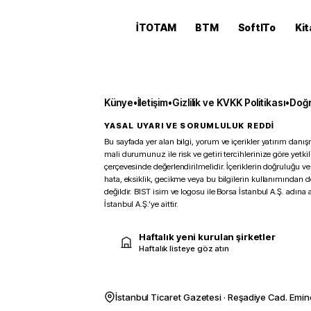
İTOTAM
BTM
SoftITo
Kit
Künye
•
İletişim
•
Gizlilik ve KVKK Politikası
•
Doğr
YASAL UYARI VE SORUMLULUK REDDİ
Bu sayfada yer alan bilgi, yorum ve içerikler yatırım danışm
mali durumunuz ile risk ve getiri tercihlerinize göre yetk
çerçevesinde değerlendirilmelidir. İçeriklerin doğruluğu ve
hata, eksiklik, gecikme veya bu bilgilerin kullanımından 
değildir. BIST isim ve logosu ile Borsa İstanbul A.Ş. adına a
İstanbul A.Ş.’ye aittir.
Haftalık yeni kurulan şirketler
Haftalık listeye göz atın
İstanbul Ticaret Gazetesi · Reşadiye Cad. Emin