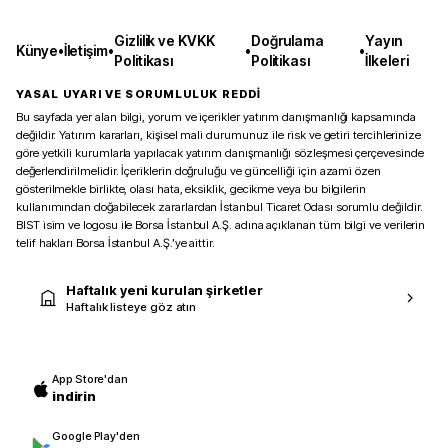
Gizlilik ve KVKK
Doğrulama
Yayın
Künye
•
İletişim
•
•
•
Politikası
Politikası
İlkeleri
YASAL UYARI VE SORUMLULUK REDDİ
Bu sayfada yer alan bilgi, yorum ve içerikler yatırım danışmanlığı kapsamında
değildir. Yatırım kararları, kişisel mali durumunuz ile risk ve getiri tercihlerinize
göre yetkili kurumlarla yapılacak yatırım danışmanlığı sözleşmesi çerçevesinde
değerlendirilmelidir. İçeriklerin doğruluğu ve güncelliği için azami özen
gösterilmekle birlikte, olası hata, eksiklik, gecikme veya bu bilgilerin
kullanımından doğabilecek zararlardan İstanbul Ticaret Odası sorumlu değildir.
BIST isim ve logosu ile Borsa İstanbul A.Ş. adına açıklanan tüm bilgi ve verilerin
telif hakları Borsa İstanbul A.Ş.’ye aittir.
Haftalık yeni kurulan şirketler
Haftalık listeye göz atın
App Store'dan
indirin
Google Play'den