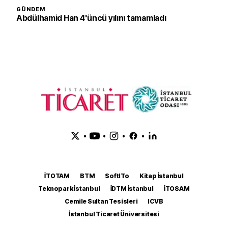
GÜNDEM
Abdülhamid Han 4'üncü yılını tamamladı
•
•
•
•
İTOTAM
BTM
SoftITo
Kitap İstanbul
Teknopark İstanbul
İDTM İstanbul
İTOSAM
Cemile Sultan Tesisleri
ICVB
İstanbul Ticaret Üniversitesi