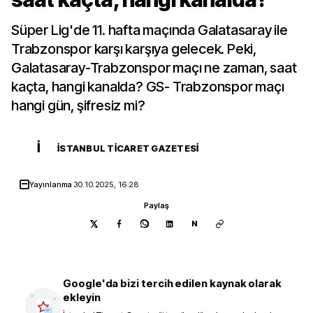
Süper Lig'de 11. hafta maçında Galatasaray ile
Trabzonspor karşı karşıya gelecek. Peki,
Galatasaray-Trabzonspor maçı ne zaman, saat
kaçta, hangi kanalda? GS- Trabzonspor maçı
hangi gün, şifresiz mi?
İ
İSTANBUL TICARET GAZETESI
Yayınlanma
30.10.2025, 16:28
Paylaş
N
Google'da bizi tercih edilen kaynak olarak
ekleyin