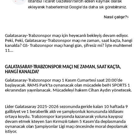
İstanbul Ticaret Gazetesi
'i tercih edilen kaynak olarak
ekleyerek haberlerimizi Google'da daha sık görebilirsiniz.
Kaynak ekle
Nasıl çalışır?
›
Galatasaray-Trabzonspor maçı için heyecanlı bekleyiş devam ediyor.
Peki, Peki, Galatasaray-Trabzonspor maçı ne zaman, saat kaçta, hangi
kanalda? GS- Trabzonspor maçı hangi gün, şifresiz mi? İşte muhtemel
11…
GALATASARAY-TRABZONSPOR MAÇI NE ZAMAN, SAAT KAÇTA,
HANGİ KANALDA?
Galatasaray-Trabzonspor maçı 1 Kasım Cumartesi saat 20:00'de
başlayacak. RAMS Park'ta oynanacak olan mücadele beIN SPORTS 1
ekranından yayınlanacak. Mücadeleyi hakem Cihan Aydın yönetecek.
Lider Galatasaray 2025-2026 sezonunda geride kalan 10 haftada 9
galibiyet ve 1 beraberlik aldı ve şampiyonluk konusunda iddiasını
ortaya koydu. Trabzonspor karşısında kazanarak yoluna kayıpsız
devam etmek isteyen Sarı Kırmızılı takım 5 Kasım'da deplasmanda
oynanacak olan Şampiyonlar Ligi maçı öncesinde moral depolamak
istiyor.