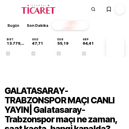
Bugün
Son Dakika
Finans
EKSTRA
BIST
USD
EUR
GBP
13.779,39
47,71
55,19
64,41
PİYASA
VERİLERİ
-0,14%
+0,18%
+0,32%
+0,38%
Gündem
GALATASARAY-
TRABZONSPOR MAÇI CANLI
YAYIN| Galatasaray-
Trabzonspor maçı ne zaman,
saat kaçta, hangi kanalda?