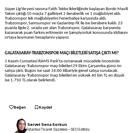
Süper Lig'de yeni sezona Fatih Tekke liderliğinde başlayan Bordo Mavili
Takım çıktığı 10 maçta 7 galibiyet 2 beraberlik ve 1 mağlubiyet aldı.
Trabzonspor tek mağlubiyetini Fenerbahçe karşısında aldı.
Trabzonspor, Samsunspor ve Gaziantep FK ile ise berabere kaldı. 23
puanla ligde 2. sırada yer alan Trabzonspor, Galatasaray karşısında
kazanarak puan farkını eritmenin ve Şampiyonluk konusunda iddiasını
ortaya koymanın hesaplarını yapıyor.
GALATASARAY-TRABZONSPOR MAÇI BİLETLERİ SATIŞA ÇIKTI MI?
1 Kasım Cumartesi RAMS Park'ta oynanacak mücadele öncesinde
Galatasaray-Trabzonspor maçı biletleri 29 Ekim Çarşamba günü ön
satışa çıktı. Bugün ise saat 14:00 itibariyle genel satışa sunulacak.
Galatasaray-Trabzonspor maçı biletleri en yüksek 40 bin TL en düşük
ise 1.750 TL olarak belirlendi.
Beğen
Kaydet
Servet Sena Sorkun
İstanbul Ticaret Gazetesi – SEO Editörü