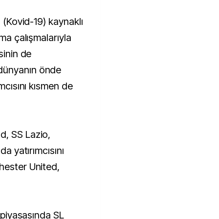
s (Kovid-19) kaynaklı
ama çalışmalarıyla
sinin de
dünyanın önde
ımcısını kısmen de
d, SS Lazio,
nda yatırımcısını
hester United,
i piyasasında SL