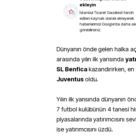
ekleyin
İstanbul Ticaret Gazetesi
'i tercih
edilen kaynak olarak ekleyerek
haberlerimizi Google'da daha sı
görebilirsiniz.
Dünyanın önde gelen halka açık 7 futbol kulübü
arasında yılın ilk yarısında
yat
SL Benfica
kazandırırken, en 
Juventus
oldu.
Yılın ilk yarısında dünyanın ö
7 futbol kulübünün 4 tanesi h
piyasalarında yatırımcısını sev
ise yatırımcısını üzdü.