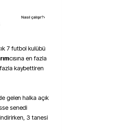
Kaynak ekle
Nasıl çalışır?
›
k
ırım
cısına en fazla
fazla kaybettiren
nde gelen halka açık
isse senedi
indirirken, 3 tanesi