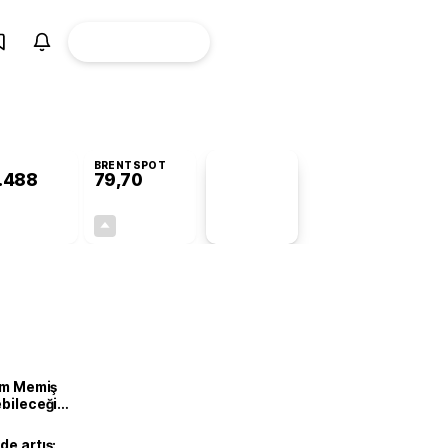
ÜYE
CANLI BORSA
Girişi
BRENTSPOT
.488
79,70
PİYASA
VERİLERİ
+0,45%
+1,00%
+0,00
0,79
lam Memiş
ebileceği
var
de artış: