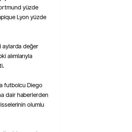
Dortmund yüzde
ympique Lyon yüzde
i aylarda değer
i alımlarıyla
i.
da futbolcu Diego
na dair haberlerden
isselerinin olumlu