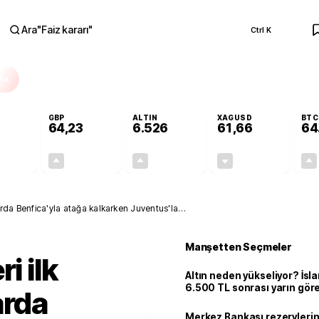
Ara
"
Faiz kararı
"
Ctrl K
RA
GBP
ALTIN
XAGUSD
BTC
64,23
6.526
61,66
64
+0,08%
+0,20%
+0,46%
-0,61%
0,04
0,13
29,74
-0,38
larda Benfica'yla atağa kalkarken Juventus'la
Manşetten Seçmeler
i ilk
Altın neden yükseliyor? İs
6.500 TL sonrası yarın gör
arda
seviyeyi açıkladı: 2 ihtimal 
Merkez Bankası rezervlerin