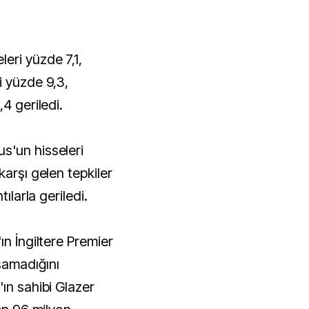
eri yüzde 7,1,
i yüzde 9,3,
4 geriledi.
s'un hisseleri
karşı gelen tepkiler
tılarla geriledi.
ın İngiltere Premier
şamadığını
ın sahibi Glazer