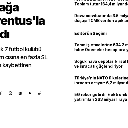
tağa
Toplam tutar 164,4 milyar d
entus'la
Döviz mevduatında 3.5 milya
düşüş: TCMB verileri açıkla
dı
Editörün Seçimi
Tarım işletmelerine 634.3 m
k 7 futbol kulübü
hibe: Ödemeler hesaplara ya
rım cısına en fazla SL
Soğuk hava depoları kırsal 
a kaybettiren
ve ihracatı güçlendiriyor
Türkiye'nin NATO ülkeleri
ihracatı artıyor: 6,2 milyar d
milyar doları aştı
N
5G rekor getirdi: Elektroni
yatırımları 263 milyar liraya