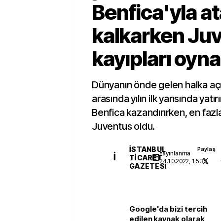
Benfica'yla a
kalkarken Juv
kayıpları oyna
Dünyanın önde gelen halka açı
arasında yılın ilk yarısında yatı
Benfica kazandırırken, en fazl
Juventus oldu.
İSTANBUL
Paylaş
Yayınlanma
İ
TICARET
24.10.2022, 15:33
GAZETESI
Google'da bizi tercih
edilen kaynak olarak