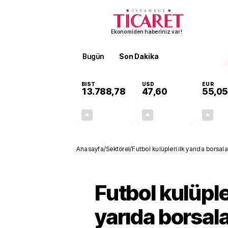
Ekonomiden haberiniz var!
Bugün
Son Dakika
Finans
EKST
BIST
USD
EUR
13.788,78
47,60
55,05
+0,63%
+0,06%
85,65
0,03
Anasayfa
/
Sektörel
/
Futbol kulüpleri ilk yarıda borsa
kayıpları oynadı
Futbol kulüpler
yarıda borsal