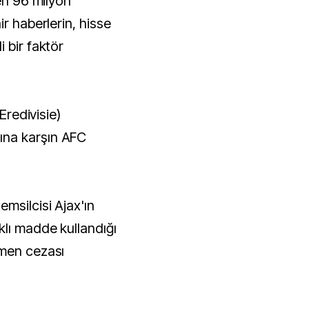
den 96 milyon
ir haberlerin, hisse
 bir faktör
(Eredivisie)
na karşın AFC
msilcisi Ajax'ın
lı madde kullandığı
 men cezası