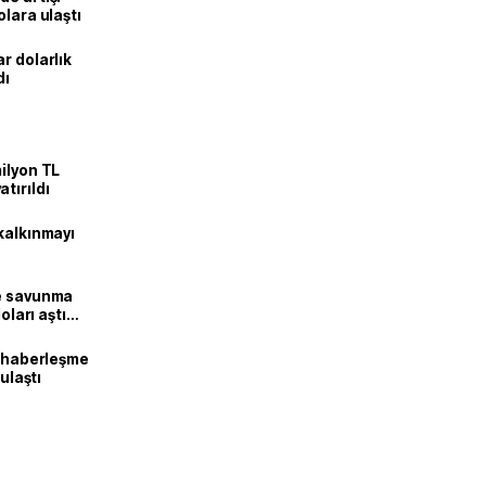
olara ulaştı
r dolarlık
dı
ilyon TL
tırıldı
kalkınmayı
ne savunma
oları aştı
k haberleşme
 ulaştı