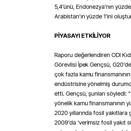
5,4’ünü, Endonezya’nın yüzde 
Arabistan’ın yüzde 1’ini oluştu
PİYASAYI ETKİLİYOR
Raporu değerlendiren ODI Kıd
Görevlisi İpek Gençsü, G20’de
çok fazla kamu finansmanının f
endüstrisine yönelmiş durum
etti. Gençsü, şunları söyledi: 
yönelik kamu finansmanının y
2020 yıllarında fosil yakıtlara 
2009’da ‘verimsiz fosil yakıt 