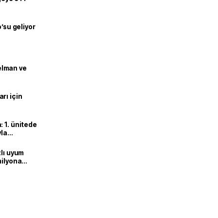
o’su geliyor
lman ve
rı için
 1. ünitede
yla
zlı uyum
milyona