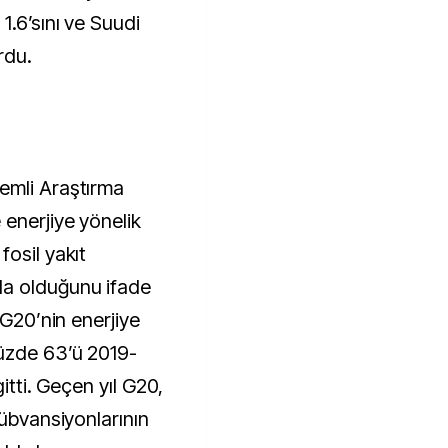
1.6’sını ve Suudi
rdu.
emli Araştırma
 enerjiye yönelik
osil yakıt
da olduğunu ifade
“G20’nin enerjiye
üzde 63’ü 2019-
gitti. Geçen yıl G20,
sübvansiyonlarının