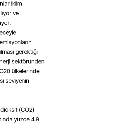
lar iklim
lıyor ve
ıyor.
receyle
 emisyonların
ılması gerektiği
nerji sektöründen
 G20 ülkelerinde
si seviyenin
ndioksit (CO2)
sında yüzde 4.9