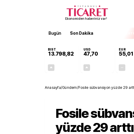
Ekonomiden haberiniz var!
Bugün
Son Dakika
Finans
EKST
BIST
USD
EUR
13.798,82
47,70
55,01
+0,70%
+0,16%
95,68
0,08
Anasayfa
/
Gündem
/
Fosile sübvansiyon yüzde 29 artt
Fosile sübvan
yüzde 29 arttı