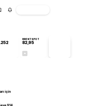
ÜYE
CANLI BORSA
Girişi
BRENTSPOT
.252
82,95
PİYASA
VERİLERİ
-0,71%
+0,21%
+0,00
0,17
rı için
ojeye 914