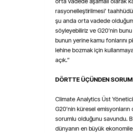
orta vadede aşamalı olarak ka
rasyonelleştirilmesi’ taahhüd
şu anda orta vadede olduğumu
söyleyebiliriz ve G20’nin bunu
bunun yerine kamu fonlarını piy
lehine bozmak için kullanmaya
açık.”
DÖRTTE ÜÇÜNDEN SORUM
Climate Analytics Üst Yöneticis
G20’nin küresel emisyonların
sorumlu olduğunu savundu. Bu
dünyanın en büyük ekonomile