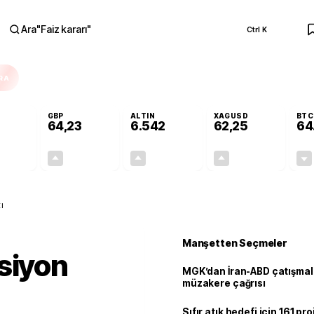
Ara
"
Faiz kararı
"
Ctrl K
RA
GBP
ALTIN
XAGUSD
BTC
64,23
6.542
62,25
64
+0,00%
+0,09%
+0,76%
+1,22%
0,00
0,06
49,21
0,75
ı
Manşetten Seçmeler
siyon
MGK’dan İran-ABD çatışmala
müzakere çağrısı
Sıfır atık hedefi için 161 pr