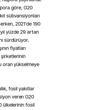
rapora göre, G20
kıt sübvansiyonları
şerken, 2021’de 190
 yıl yüzde 29 artan
nı sürdürüyor.
nın fiyatları
şirketlerinin
 bu oran yükselmeye
ık, fosil yakıtlar
siyon veren G20
 ülkelerinin fosil