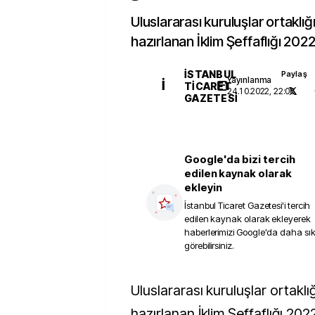
Uluslararası kuruluşlar ortaklığ
hazırlanan İklim Şeffaflığı 202
İSTANBUL
Paylaş
Yayınlanma
İ
TICARET
24.10.2022, 22:06
GAZETESI
Google'da bizi tercih
edilen kaynak olarak
ekleyin
İstanbul Ticaret Gazetesi
'i tercih
edilen kaynak olarak ekleyerek
haberlerimizi Google'da daha sı
görebilirsiniz.
Uluslararası kuruluşlar ortaklığı tarafından
hazırlanan İklim Şeffaflığı 202