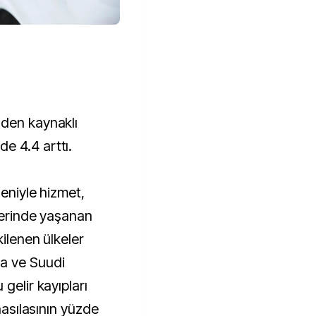
nden kaynaklı
e 4.4 arttı.
deniyle hizmet,
rlerinde yaşanan
kilenen ülkeler
a ve Suudi
gelir kayıpları
 hasılasının yüzde