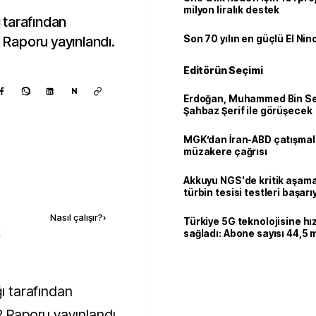
milyon liralık destek
ı tarafından
2 Raporu yayınlandı.
Son 70 yılın en güçlü El Nin
Editörün Seçimi
N
Erdoğan, Muhammed Bin Se
Şahbaz Şerif ile görüşecek
MGK’dan İran-ABD çatışmala
müzakere çağrısı
Akkuyu NGS'de kritik aşama:
Kaynak ekle
türbin tesisi testleri başarı
tamamlandı
Nasıl çalışır?
›
Türkiye 5G teknolojisine hı
k
sağladı: Abone sayısı 44,5 
ulaştı
2 Raporu yayınlandı.