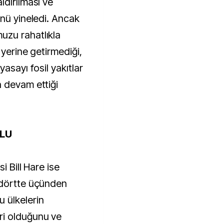
ldırılması ve
ünü yineledi. Ancak
zu rahatlıkla
 yerine getirmediği,
asayı fosil yakıtlar
 devam ettiği
LU
i Bill Hare ise
 dörtte üçünden
 ülkelerin
ri olduğunu ve