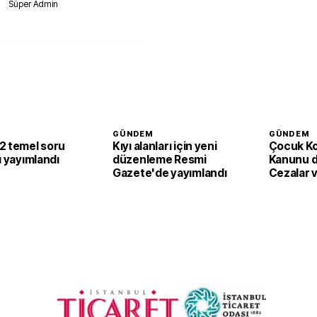
Süper Admin
GÜNDEM
GÜNDEM
2 temel soru
Kıyı alanları için yeni
Çocuk K
ı yayımlandı
düzenleme Resmi
Kanunu de
Gazete'de yayımlandı
Cezalar v
tedbirler 