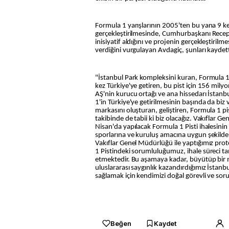
Formula 1 yarışlarının 2005'ten bu yana 9 k
gerçekleştirilmesinde, Cumhurbaşkanı Recep
inisiyatif aldığını ve projenin gerçekleştiril
verdiğini vurgulayan Avdagiç, şunları kaydett
"İstanbul Park kompleksini kuran, Formula 1 p
kez Türkiye'ye getiren, bu pist için 156 mily
AŞ'nin kurucu ortağı ve ana hissedarı İstanbu
1'in Türkiye'ye getirilmesinin başında da biz 
markasını oluşturan, geliştiren, Formula 1 pi
takibinde de tabii ki biz olacağız. Vakıflar 
Nisan'da yapılacak Formula 1 Pisti ihalesinin
sporlarına ve kuruluş amacına uygun şekilde 
Vakıflar Genel Müdürlüğü ile yaptığımız pro
1 Pistindeki sorumluluğumuz, ihale süreci
etmektedir. Bu aşamaya kadar, büyütüp bir m
uluslararası saygınlık kazandırdığımız İstanb
sağlamak için kendimizi doğal görevli ve sor
Beğen
Kaydet