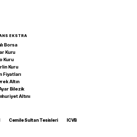
NANS EKSTRA
lı Borsa
ar Kuru
o Kuru
rlin Kuru
n Fiyatları
rek Altın
Ayar Bilezik
huriyet Altını
M
Cemile Sultan Tesisleri
ICVB