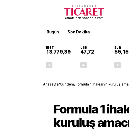
Ekonomiden haberiniz var!
Bugün
Son Dakika
Finans
EKST
BIST
USD
EUR
13.779,39
47,72
55,15
-0,14%
+0,01%
-19,42
0,01
Anasayfa
/
Gündem
/
Formula 1 ihalesinin kuruluş ama
Formula 1 ihal
kuruluş amac