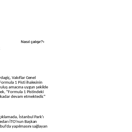
Kaynak ekle
Nasıl çalışır?
›
k
dagiç, Vakıflar Genel
ormula 1 Pisti ihalesinin
uruluş amacına uygun şekilde
erek, "Formula 1 Pistindeki
 kadar devam etmektedir."
ıklamada, İstanbul Park'ı
sedarı İTO'nun Başkan
nbul'da yapılmasını sağlayan