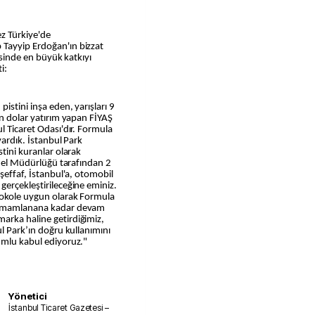
ez Türkiye'de
 Tayyip Erdoğan'ın bizzat
mesinde en büyük katkıyı
i:
istini inşa eden, yarışları 9
on dolar yatırım yapan FİYAŞ
l Ticaret Odası'dır. Formula
vardık. İstanbul Park
stini kuranlar olarak
Genel Müdürlüğü tarafından 2
 şeffaf, İstanbul'a, otomobil
gerçekleştirileceğine eminiz.
tokole uygun olarak Formula
 tamamlanana kadar devam
arka haline getirdiğimiz,
ul Park’ın doğru kullanımını
umlu kabul ediyoruz."
Yönetici
İstanbul Ticaret Gazetesi –