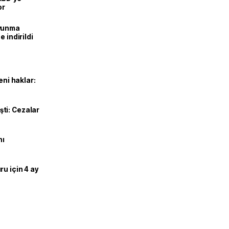
or
avunma
 indirildi
eni haklar:
ti: Cezalar
nı
u için 4 ay