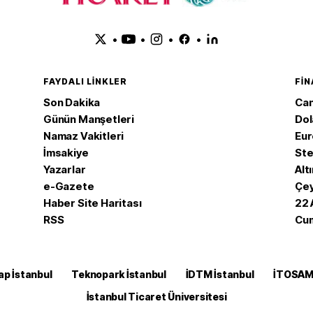
•
•
•
•
FAYDALI LINKLER
FI
Son Dakika
Can
Günün Manşetleri
Dol
Namaz Vakitleri
Eur
İmsakiye
Ste
Yazarlar
Altı
e-Gazete
Çey
Haber Site Haritası
22 
RSS
Cum
ap İstanbul
Teknopark İstanbul
İDTM İstanbul
İTOSA
İstanbul Ticaret Üniversitesi