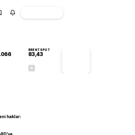
ÜYE
CANLI BORSA
Girişi
BRENTSPOT
.066
83,43
PİYASA
VERİLERİ
+0,39%
+2,37%
+0,00
1,93
eni haklar:
ABD'ye