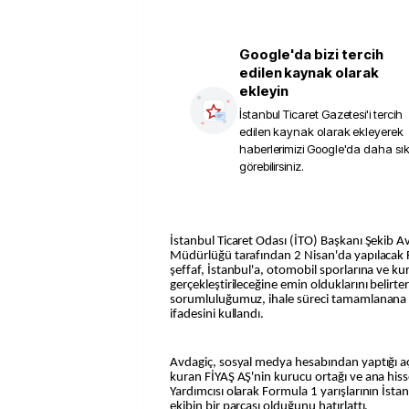
Google'da bizi tercih
edilen kaynak olarak
ekleyin
İstanbul Ticaret Gazetesi
'i tercih
edilen kaynak olarak ekleyerek
haberlerimizi Google'da daha sı
görebilirsiniz.
İstanbul Ticaret Odası (İTO) Başkanı Şekib Av
Müdürlüğü tarafından 2 Nisan'da yapılacak F
şeffaf, İstanbul'a, otomobil sporlarına ve k
gerçekleştirileceğine emin olduklarını belirt
sorumluluğumuz, ihale süreci tamamlanana
ifadesini kullandı.
Avdagiç, sosyal medya hesabından yaptığı aç
kuran FİYAŞ AŞ'nin kurucu ortağı ve ana his
Yardımcısı olarak Formula 1 yarışlarının İsta
ekibin bir parçası olduğunu hatırlattı.