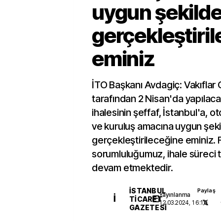
uygun şekild
gerçekleştiri
eminiz
İTO Başkanı Avdagiç: Vakıflar
tarafından 2 Nisan'da yapılacak
ihalesinin şeffaf, İstanbul'a, o
ve kuruluş amacına uygun şek
gerçekleştirileceğine eminiz. 
sorumluluğumuz, ihale süreci
devam etmektedir.
İSTANBUL
Paylaş
Yayınlanma
İ
TICARET
12.03.2024, 16:10
GAZETESI