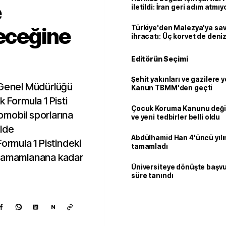
e
iletildi: İran geri adım atmıy
leceğine
Türkiye'den Malezya'ya s
ihracatı: Üç korvet de denize
Editörün Seçimi
Şehit yakınları ve gazilere y
 Genel Müdürlüğü
Kanun TBMM'den geçti
 Formula 1 Pisti
Çocuk Koruma Kanunu değiş
tomobil sporlarına
ve yeni tedbirler belli oldu
ilde
Abdülhamid Han 4'üncü yılı
Formula 1 Pistindeki
tamamladı
 tamamlanana kadar
Üniversiteye dönüşte başvur
süre tanındı
N