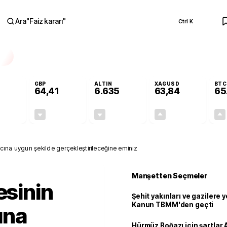
Ara
"
Faiz kararı
"
Ctrl K
RA
GBP
ALTIN
XAGUSD
BTC
64,41
6.635
63,84
65
-0,06%
-0,01%
-0,38%
+0,42%
-0,03
-0,01
-25,10
0,27
cına uygun şekilde gerçekleştirileceğine eminiz
Manşetten Seçmeler
esinin
Şehit yakınları ve gazilere y
Kanun TBMM'den geçti
ına
Hürmüz Boğazı için şartlar 