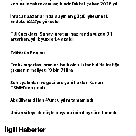
konuşulacak rakamı açıkladı: Dikkat çeken 2026 yıl
sonu tahmini
İhracat pazarlarında 8 ayın en güçlü iyileşmesi:
Endeks 52.2’ye yükseldi
TÜİK açıkladı: Sanayi üretimi haziranda yüzde 0.1
artarken, yıllık yüzde 1.4 azaldı
Editörün Seçimi
Trafik sigortası primleri belli oldu: İstanbul’da trafiğe
çıkmanın maliyeti 19 bin 71 lira
Şehit yakınları ve gazilere yeni haklar: Kanun
TBMM'den geçti
Abdülhamid Han 4'üncü yılını tamamladı
Üniversiteye dönüşte başvuru için 4 ay süre tanındı
İlgili Haberler