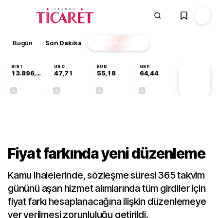
Bugün
Son Dakika
Finans
EKSTRA
BIST
USD
EUR
GBP
13.896,36
47,71
55,18
64,44
PİYASA
VERİLERİ
+0,85%
+0,01%
-0,01%
+0,04%
Gündem
Fiyat farkında yeni düzenleme
Kamu ihalelerinde, sözleşme süresi 365 takvim
gününü aşan hizmet alımlarında tüm girdiler için
fiyat farkı hesaplanacağına ilişkin düzenlemeye
yer verilmesi zorunluluğu getirildi.