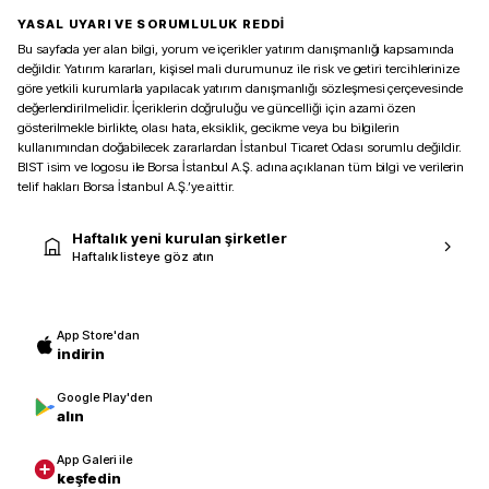
YASAL UYARI VE SORUMLULUK REDDİ
Bu sayfada yer alan bilgi, yorum ve içerikler yatırım danışmanlığı kapsamında
değildir. Yatırım kararları, kişisel mali durumunuz ile risk ve getiri tercihlerinize
göre yetkili kurumlarla yapılacak yatırım danışmanlığı sözleşmesi çerçevesinde
değerlendirilmelidir. İçeriklerin doğruluğu ve güncelliği için azami özen
gösterilmekle birlikte, olası hata, eksiklik, gecikme veya bu bilgilerin
kullanımından doğabilecek zararlardan İstanbul Ticaret Odası sorumlu değildir.
BIST isim ve logosu ile Borsa İstanbul A.Ş. adına açıklanan tüm bilgi ve verilerin
telif hakları Borsa İstanbul A.Ş.’ye aittir.
Haftalık yeni kurulan şirketler
Haftalık listeye göz atın
App Store'dan
indirin
Google Play'den
alın
App Galeri ile
keşfedin