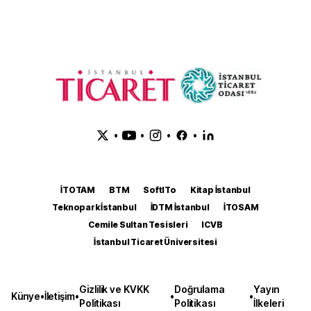
•
•
•
•
İTOTAM
BTM
SoftITo
Kitap İstanbul
Teknopark İstanbul
İDTM İstanbul
İTOSAM
Cemile Sultan Tesisleri
ICVB
İstanbul Ticaret Üniversitesi
Gizlilik ve KVKK
Doğrulama
Yayın
Künye
•
İletişim
•
•
•
Politikası
Politikası
İlkeleri