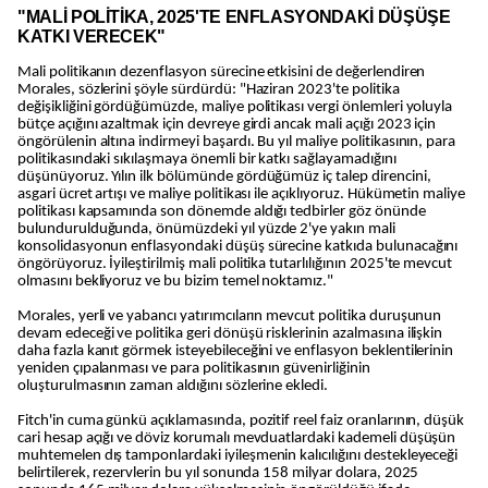
"MALİ POLİTİKA, 2025'TE ENFLASYONDAKİ DÜŞÜŞE
KATKI VERECEK"
Mali politikanın dezenflasyon sürecine etkisini de değerlendiren
Morales, sözlerini şöyle sürdürdü: "Haziran 2023'te politika
değişikliğini gördüğümüzde, maliye politikası vergi önlemleri yoluyla
bütçe açığını azaltmak için devreye girdi ancak mali açığı 2023 için
öngörülenin altına indirmeyi başardı. Bu yıl maliye politikasının, para
politikasındaki sıkılaşmaya önemli bir katkı sağlayamadığını
düşünüyoruz. Yılın ilk bölümünde gördüğümüz iç talep direncini,
asgari ücret artışı ve maliye politikası ile açıklıyoruz. Hükümetin maliye
politikası kapsamında son dönemde aldığı tedbirler göz önünde
bulundurulduğunda, önümüzdeki yıl yüzde 2'ye yakın mali
konsolidasyonun enflasyondaki düşüş sürecine katkıda bulunacağını
öngörüyoruz. İyileştirilmiş mali politika tutarlılığının 2025'te mevcut
olmasını bekliyoruz ve bu bizim temel noktamız."
Morales, yerli ve yabancı yatırımcıların mevcut politika duruşunun
devam edeceği ve politika geri dönüşü risklerinin azalmasına ilişkin
daha fazla kanıt görmek isteyebileceğini ve enflasyon beklentilerinin
yeniden çıpalanması ve para politikasının güvenirliğinin
oluşturulmasının zaman aldığını sözlerine ekledi.
Fitch'in cuma günkü açıklamasında, pozitif reel faiz oranlarının, düşük
cari hesap açığı ve döviz korumalı mevduatlardaki kademeli düşüşün
muhtemelen dış tamponlardaki iyileşmenin kalıcılığını destekleyeceği
belirtilerek, rezervlerin bu yıl sonunda 158 milyar dolara, 2025