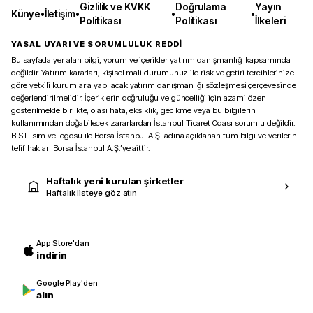
Gizlilik ve KVKK
Doğrulama
Yayın
Künye
•
İletişim
•
•
•
Politikası
Politikası
İlkeleri
YASAL UYARI VE SORUMLULUK REDDİ
Bu sayfada yer alan bilgi, yorum ve içerikler yatırım danışmanlığı kapsamında
değildir. Yatırım kararları, kişisel mali durumunuz ile risk ve getiri tercihlerinize
göre yetkili kurumlarla yapılacak yatırım danışmanlığı sözleşmesi çerçevesinde
değerlendirilmelidir. İçeriklerin doğruluğu ve güncelliği için azami özen
gösterilmekle birlikte, olası hata, eksiklik, gecikme veya bu bilgilerin
kullanımından doğabilecek zararlardan İstanbul Ticaret Odası sorumlu değildir.
BIST isim ve logosu ile Borsa İstanbul A.Ş. adına açıklanan tüm bilgi ve verilerin
telif hakları Borsa İstanbul A.Ş.’ye aittir.
Haftalık yeni kurulan şirketler
Haftalık listeye göz atın
App Store'dan
indirin
Google Play'den
alın