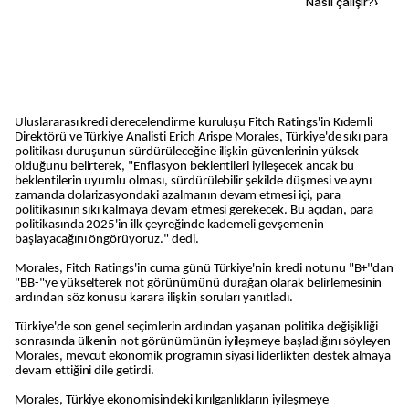
Kaynak ekle
Nasıl çalışır?
›
Uluslararası kredi derecelendirme kuruluşu Fitch Ratings'in Kıdemli
Direktörü ve Türkiye Analisti Erich Arispe Morales, Türkiye'de sıkı para
politikası duruşunun sürdürüleceğine ilişkin güvenlerinin yüksek
olduğunu belirterek, "Enflasyon beklentileri iyileşecek ancak bu
beklentilerin uyumlu olması, sürdürülebilir şekilde düşmesi ve aynı
zamanda dolarizasyondaki azalmanın devam etmesi içi, para
politikasının sıkı kalmaya devam etmesi gerekecek. Bu açıdan, para
politikasında 2025'in ilk çeyreğinde kademeli gevşemenin
başlayacağını öngörüyoruz." dedi.
Morales, Fitch Ratings'in cuma günü Türkiye'nin kredi notunu "B+"dan
"BB-"ye yükselterek not görünümünü durağan olarak belirlemesinin
ardından söz konusu karara ilişkin soruları yanıtladı.
Türkiye'de son genel seçimlerin ardından yaşanan politika değişikliği
sonrasında ülkenin not görünümünün iyileşmeye başladığını söyleyen
Morales, mevcut ekonomik programın siyasi liderlikten destek almaya
devam ettiğini dile getirdi.
Morales, Türkiye ekonomisindeki kırılganlıkların iyileşmeye