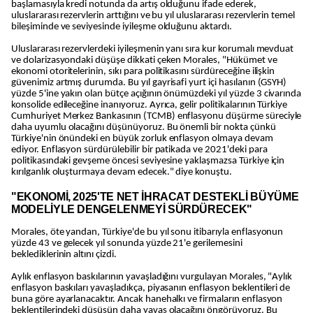
başlamasıyla kredi notunda da artış olduğunu ifade ederek,
uluslararası rezervlerin arttığını ve bu yıl uluslararası rezervlerin temel
bileşiminde ve seviyesinde iyileşme olduğunu aktardı.
Uluslararası rezervlerdeki iyileşmenin yanı sıra kur korumalı mevduat
ve dolarizasyondaki düşüşe dikkati çeken Morales, "Hükümet ve
ekonomi otoritelerinin, sıkı para politikasını sürdüreceğine ilişkin
güvenimiz artmış durumda. Bu yıl gayrisafi yurt içi hasılanın (GSYH)
yüzde 5'ine yakın olan bütçe açığının önümüzdeki yıl yüzde 3 civarında
konsolide edileceğine inanıyoruz. Ayrıca, gelir politikalarının Türkiye
Cumhuriyet Merkez Bankasının (TCMB) enflasyonu düşürme süreciyle
daha uyumlu olacağını düşünüyoruz. Bu önemli bir nokta çünkü
Türkiye'nin önündeki en büyük zorluk enflasyon olmaya devam
ediyor. Enflasyon sürdürülebilir bir patikada ve 2021'deki para
politikasındaki gevşeme öncesi seviyesine yaklaşmazsa Türkiye için
kırılganlık oluşturmaya devam edecek." diye konuştu.
"EKONOMİ, 2025'TE NET İHRACAT DESTEKLİ BÜYÜME
MODELİYLE DENGELENMEYİ SÜRDÜRECEK"
Morales, öte yandan, Türkiye'de bu yıl sonu itibarıyla enflasyonun
yüzde 43 ve gelecek yıl sonunda yüzde 21'e gerilemesini
beklediklerinin altını çizdi.
Aylık enflasyon baskılarının yavaşladığını vurgulayan Morales, "Aylık
enflasyon baskıları yavaşladıkça, piyasanın enflasyon beklentileri de
buna göre ayarlanacaktır. Ancak hanehalkı ve firmaların enflasyon
beklentilerindeki düşüşün daha yavaş olacağını öngörüyoruz. Bu