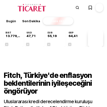
Bugün
Son Dakika
Finans
EKSTRA
BIST
USD
EUR
GBP
13.779,39
47,71
55,19
64,41
PİYASA
VERİLERİ
-0,14%
+0,18%
+0,32%
+0,38%
Dünya
Fitch, Türkiye'de enflasyon
beklentilerinin iyileşeceğini
öngörüyor
Uluslararası kredi derecelendirme kuruluşu