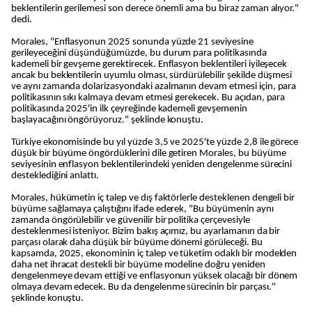
beklentilerin gerilemesi son derece önemli ama bu biraz zaman alıyor."
dedi.
Morales, "Enflasyonun 2025 sonunda yüzde 21 seviyesine
gerileyeceğini düşündüğümüzde, bu durum para politikasında
kademeli bir gevşeme gerektirecek. Enflasyon beklentileri iyileşecek
ancak bu beklentilerin uyumlu olması, sürdürülebilir şekilde düşmesi
ve aynı zamanda dolarizasyondaki azalmanın devam etmesi için, para
politikasının sıkı kalmaya devam etmesi gerekecek. Bu açıdan, para
politikasında 2025'in ilk çeyreğinde kademeli gevşemenin
başlayacağını öngörüyoruz." şeklinde konuştu.
Türkiye ekonomisinde bu yıl yüzde 3,5 ve 2025'te yüzde 2,8 ile görece
düşük bir büyüme öngördüklerini dile getiren Morales, bu büyüme
seviyesinin enflasyon beklentilerindeki yeniden dengelenme sürecini
desteklediğini anlattı.
Morales, hükümetin iç talep ve dış faktörlerle desteklenen dengeli bir
büyüme sağlamaya çalıştığını ifade ederek, "Bu büyümenin aynı
zamanda öngörülebilir ve güvenilir bir politika çerçevesiyle
desteklenmesi isteniyor. Bizim bakış açımız, bu ayarlamanın da bir
parçası olarak daha düşük bir büyüme dönemi görüleceği. Bu
kapsamda, 2025, ekonominin iç talep ve tüketim odaklı bir modelden
daha net ihracat destekli bir büyüme modeline doğru yeniden
dengelenmeye devam ettiği ve enflasyonun yüksek olacağı bir dönem
olmaya devam edecek. Bu da dengelenme sürecinin bir parçası."
şeklinde konuştu.