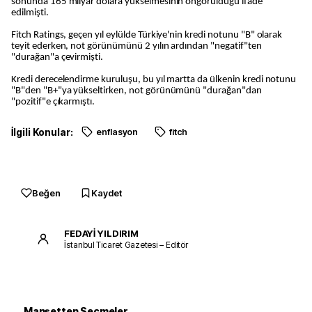
sonunda 165 milyar dolara yükselmesinin öngörüldüğü ifade
edilmişti.
Fitch Ratings, geçen yıl eylülde Türkiye'nin kredi notunu "B" olarak
teyit ederken, not görünümünü 2 yılın ardından "negatif"ten
"durağan"a çevirmişti.
Kredi derecelendirme kuruluşu, bu yıl martta da ülkenin kredi notunu
"B"den "B+"ya yükseltirken, not görünümünü "durağan"dan
"pozitif"e çıkarmıştı.
İlgili Konular:
enflasyon
fitch
Beğen
Kaydet
FEDAYİ YILDIRIM
İstanbul Ticaret Gazetesi – Editör
Manşetten Seçmeler