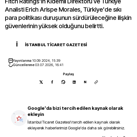
Fitch Ratings'in Kıdemli Direktörü ve Türkiye
Analisti Erich Arispe Morales, Türkiye'de sıkı
para politikası duruşunun sürdürüleceğine ilişkin
güvenlerinin yüksek olduğunu belirtti.
İ
İSTANBUL TICARET GAZETESI
Yayınlanma
10.09.2024, 15:39
Güncellenme
03.07.2026, 16:41
Paylaş
N
Google'da bizi tercih edilen kaynak olarak
ekleyin
İstanbul Ticaret Gazetesi
'i tercih edilen kaynak olarak
ekleyerek haberlerimizi Google'da daha sık görebilirsiniz.