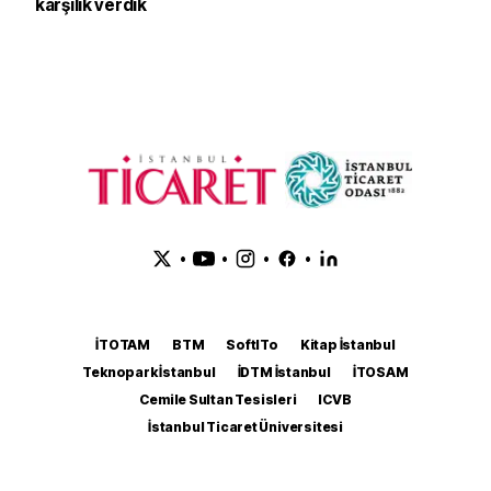
karşılık verdik
•
•
•
•
İTOTAM
BTM
SoftITo
Kitap İstanbul
Teknopark İstanbul
İDTM İstanbul
İTOSAM
Cemile Sultan Tesisleri
ICVB
İstanbul Ticaret Üniversitesi