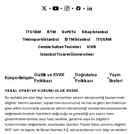
•
•
•
•
İTOTAM
BTM
SoftITo
Kitap İstanbul
Teknopark İstanbul
İDTM İstanbul
İTOSAM
Cemile Sultan Tesisleri
ICVB
İstanbul Ticaret Üniversitesi
Gizlilik ve KVKK
Doğrulama
Yayın
Künye
•
İletişim
•
•
•
Politikası
Politikası
İlkeleri
YASAL UYARI VE SORUMLULUK REDDİ
Bu sayfada yer alan bilgi, yorum ve içerikler yatırım danışmanlığı kapsamında
değildir. Yatırım kararları, kişisel mali durumunuz ile risk ve getiri tercihlerinize
göre yetkili kurumlarla yapılacak yatırım danışmanlığı sözleşmesi çerçevesinde
değerlendirilmelidir. İçeriklerin doğruluğu ve güncelliği için azami özen
gösterilmekle birlikte, olası hata, eksiklik, gecikme veya bu bilgilerin
kullanımından doğabilecek zararlardan İstanbul Ticaret Odası sorumlu değildir.
BIST isim ve logosu ile Borsa İstanbul A.Ş. adına açıklanan tüm bilgi ve verilerin