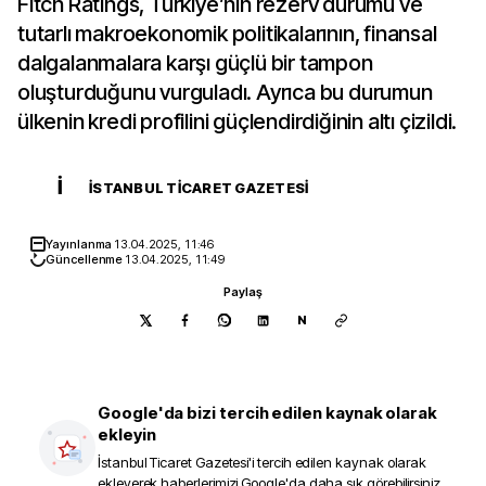
Fitch Ratings, Türkiye’nin rezerv durumu ve
tutarlı makroekonomik politikalarının, finansal
dalgalanmalara karşı güçlü bir tampon
oluşturduğunu vurguladı. Ayrıca bu durumun
ülkenin kredi profilini güçlendirdiğinin altı çizildi.
İ
İSTANBUL TICARET GAZETESI
Yayınlanma
13.04.2025, 11:46
Güncellenme
13.04.2025, 11:49
Paylaş
N
Google'da bizi tercih edilen kaynak olarak
ekleyin
İstanbul Ticaret Gazetesi
'i tercih edilen kaynak olarak
ekleyerek haberlerimizi Google'da daha sık görebilirsiniz.