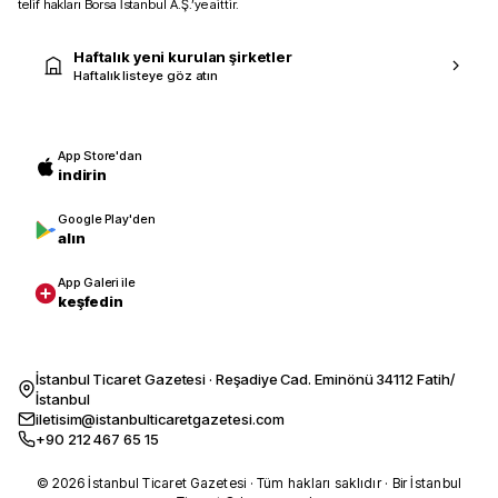
telif hakları Borsa İstanbul A.Ş.’ye aittir.
Haftalık yeni kurulan şirketler
Haftalık listeye göz atın
App Store'dan
indirin
Google Play'den
alın
App Galeri ile
keşfedin
İstanbul Ticaret Gazetesi · Reşadiye Cad. Eminönü 34112 Fatih/
İstanbul
iletisim@istanbulticaretgazetesi.com
+90 212 467 65 15
© 2026 İstanbul Ticaret Gazetesi · Tüm hakları saklıdır · Bir İstanbul