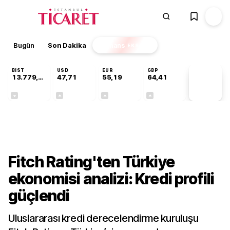
Bugün
Son Dakika
Finans
EKSTRA
BIST
USD
EUR
GBP
13.779,39
47,71
55,19
64,41
PİYASA
VERİLERİ
-0,14%
+0,18%
+0,32%
+0,38%
Finans
Fitch Rating'ten Türkiye
ekonomisi analizi: Kredi profili
güçlendi
Uluslararası kredi derecelendirme kuruluşu