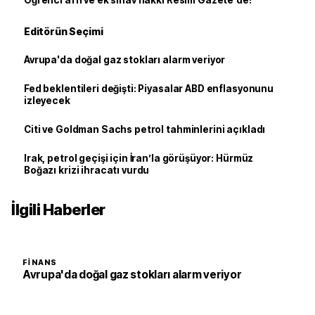
Öğrenci affı ve ek sınav hakkı Resmi Gazete'de!
Editörün Seçimi
Avrupa'da doğal gaz stokları alarm veriyor
Fed beklentileri değişti: Piyasalar ABD enflasyonunu
izleyecek
Citi ve Goldman Sachs petrol tahminlerini açıkladı
Irak, petrol geçişi için İran’la görüşüyor: Hürmüz
Boğazı krizi ihracatı vurdu
İlgili Haberler
FINANS
Avrupa'da doğal gaz stokları alarm veriyor