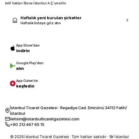
telif hakları Borsa İstanbul A.Ş.’ye aittir.
Haftalık yeni kurulan şirketler
Haftalık listeye göz atın
App Store'dan
indirin
Google Play'den
alın
App Galeri ile
keşfedin
İstanbul Ticaret Gazetesi · Reşadiye Cad. Eminönü 34112 Fatih/
İstanbul
iletisim@istanbulticaretgazetesi.com
+90 212 467 65 15
© 2026 İstanbul Ticaret Gazetesi · Tüm hakları saklıdır · Bir İstanbul