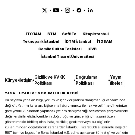
•
•
•
•
İTOTAM
BTM
SoftITo
Kitap İstanbul
Teknopark İstanbul
İDTM İstanbul
İTOSAM
Cemile Sultan Tesisleri
ICVB
İstanbul Ticaret Üniversitesi
Gizlilik ve KVKK
Doğrulama
Yayın
Künye
•
İletişim
•
•
•
Politikası
Politikası
İlkeleri
YASAL UYARI VE SORUMLULUK REDDİ
Bu sayfada yer alan bilgi, yorum ve içerikler yatırım danışmanlığı kapsamında
değildir. Yatırım kararları, kişisel mali durumunuz ile risk ve getiri tercihlerinize
göre yetkili kurumlarla yapılacak yatırım danışmanlığı sözleşmesi çerçevesinde
değerlendirilmelidir. İçeriklerin doğruluğu ve güncelliği için azami özen
gösterilmekle birlikte, olası hata, eksiklik, gecikme veya bu bilgilerin
kullanımından doğabilecek zararlardan İstanbul Ticaret Odası sorumlu değildir.
BIST isim ve logosu ile Borsa İstanbul A.Ş. adına açıklanan tüm bilgi ve verilerin