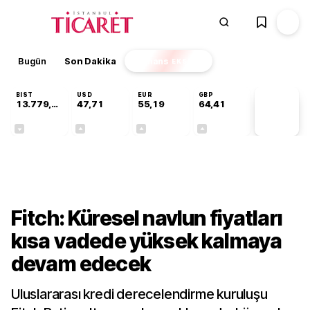
Bugün
Son Dakika
Finans
EKSTRA
BIST
USD
EUR
GBP
13.779,39
47,71
55,19
64,41
PİYASA
VERİLERİ
-0,14%
+0,18%
+0,32%
+0,38%
Dünya
Fitch: Küresel navlun fiyatları
kısa vadede yüksek kalmaya
devam edecek
Uluslararası kredi derecelendirme kuruluşu