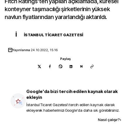
Fitch Ratings'ten yapılan açıklamada, küresel
konteyner taşımacılığı şirketlerinin yüksek
navlun fiyatlarından yararlandığı aktarıldı.
İ
İSTANBUL TICARET GAZETESI
Yayınlanma
24.10.2022, 15:16
Paylaş
N
Google'da bizi tercih edilen kaynak olarak
ekleyin
İstanbul Ticaret Gazetesi
'i tercih edilen kaynak olarak
ekleyerek haberlerimizi Google'da daha sık görebilirsiniz.
Kaynak ekle
Nasıl çalışır?
›