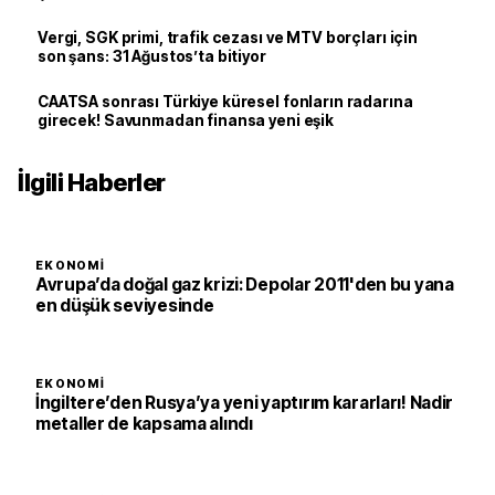
Vergi, SGK primi, trafik cezası ve MTV borçları için
son şans: 31 Ağustos’ta bitiyor
CAATSA sonrası Türkiye küresel fonların radarına
girecek! Savunmadan finansa yeni eşik
İlgili Haberler
EKONOMI
Avrupa’da doğal gaz krizi: Depolar 2011'den bu yana
en düşük seviyesinde
EKONOMI
İngiltere’den Rusya’ya yeni yaptırım kararları! Nadir
metaller de kapsama alındı