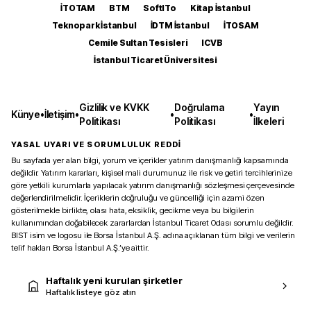
İTOTAM
BTM
SoftITo
Kitap İstanbul
Teknopark İstanbul
İDTM İstanbul
İTOSAM
Cemile Sultan Tesisleri
ICVB
İstanbul Ticaret Üniversitesi
Gizlilik ve KVKK
Doğrulama
Yayın
Künye
•
İletişim
•
•
•
Politikası
Politikası
İlkeleri
YASAL UYARI VE SORUMLULUK REDDİ
Bu sayfada yer alan bilgi, yorum ve içerikler yatırım danışmanlığı kapsamında
değildir. Yatırım kararları, kişisel mali durumunuz ile risk ve getiri tercihlerinize
göre yetkili kurumlarla yapılacak yatırım danışmanlığı sözleşmesi çerçevesinde
değerlendirilmelidir. İçeriklerin doğruluğu ve güncelliği için azami özen
gösterilmekle birlikte, olası hata, eksiklik, gecikme veya bu bilgilerin
kullanımından doğabilecek zararlardan İstanbul Ticaret Odası sorumlu değildir.
BIST isim ve logosu ile Borsa İstanbul A.Ş. adına açıklanan tüm bilgi ve verilerin
telif hakları Borsa İstanbul A.Ş.’ye aittir.
Haftalık yeni kurulan şirketler
Haftalık listeye göz atın