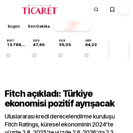
Bugün
Son Dakika
Finans
EKSTRA
BIST
USD
EUR
GBP
13.788,78
47,60
55,05
64,23
PİYASA
VERİLERİ
+0,63%
+0,06%
+0,08%
+0,20%
Ekonomi
Fitch açıkladı: Türkiye
ekonomisi pozitif ayrışacak
Uluslararası kredi derecelendirme kuruluşu
Fitch Ratings, küresel ekonominin 2024'te
yüzde 2,8, 2025'te yüzde 2,6, 2026'da 2,3