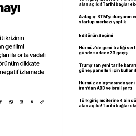
mayı
alan açıldı! Tarihi bağlar 
ortaklığa dönüşüyor
Avdagiç: BTM’yi dünyanın en 
startup merkezi yaptık
Editörün Seçimi
i krizinin
 gerilimi
Hürmüz’de gemi trafiği sert
günde sadece 33 geçiş
arı ile orta vadeli
 görünüm dikkate
Trump’tan yeni tarife kararı
güneş panelleri için kullan
 negatif izlemede
yüzde 15 vergi
Hürmüz anlaşmasında yeni
İran’dan ABD ve İsrail şartı
Türk girişimcilerine 4 bin 
N
alan açıldı! Tarihi bağlar 
ortaklığa dönüşüyor