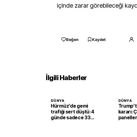
içinde zarar görebileceği kayd
Beğen
Kaydet
İlgili Haberler
DÜNYA
DÜNYA
Hürmüz’de gemi
Trump’ta
trafiği sert düştü: 4
kararı: 
günde sadece 33
panelleri
geçiş
kullanıl
yüzde 15