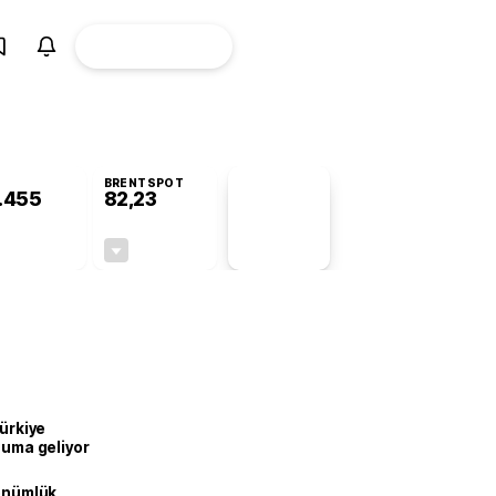
ÜYE
CANLI BORSA
Girişi
BRENTSPOT
.455
82,23
PİYASA
VERİLERİ
-0,62%
-0,66%
+0,00
-0,55
Türkiye
onuma geliyor
dönümlük