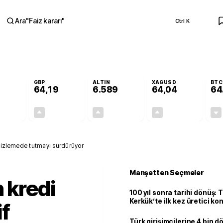
Ara
"
Faiz kararı
"
Ctrl K
RA
GBP
ALTIN
XAGUSD
BTC
64,19
6.589
64,04
64
-0,03%
+0,02%
+1,48%
+4,13%
-0,02
0,01
96,08
2,54
f izlemede tutmayı sürdürüyor
Manşetten Seçmeler
 kredi
100 yıl sonra tarihi dönüş: 
Kerkük’te ilk kez üretici k
f
Türk girişimcilerine 4 bin 