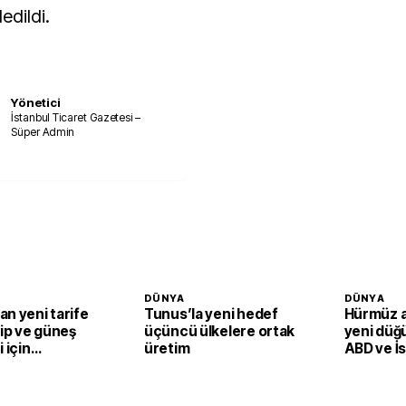
edildi.
Yönetici
İstanbul Ticaret Gazetesi –
Süper Admin
DÜNYA
DÜNYA
n yeni tarife
Tunus’la yeni hedef
Hürmüz 
Çip ve güneş
üçüncü ülkelere ortak
yeni düğ
 için
üretim
ABD ve İsr
an ürüne
 vergi