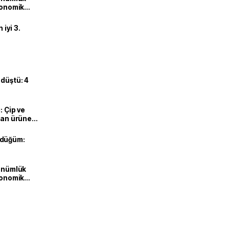
ekonomik
iyi 3.
 düştü: 4
: Çip ve
ılan ürüne
 düğüm:
dönümlük
ekonomik