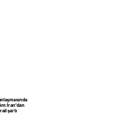
anlaşmasında
üm: İran’dan
ail şartı