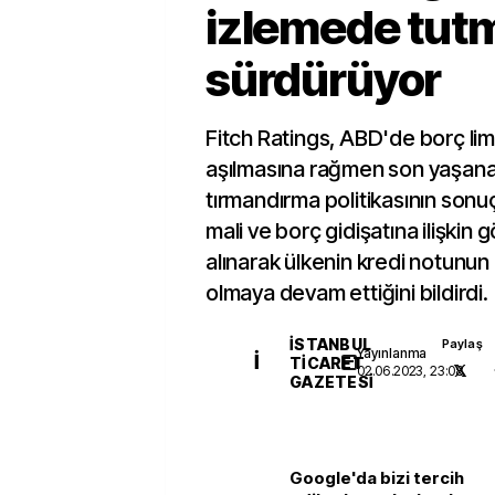
izlemede tut
sürdürüyor
Fitch Ratings, ABD'de borç limit
aşılmasına rağmen son yaşanan
tırmandırma politikasının sonuçl
mali ve borç gidişatına ilişkin
alınarak ülkenin kredi notunun
olmaya devam ettiğini bildirdi.
İSTANBUL
Paylaş
Yayınlanma
İ
TICARET
02.06.2023, 23:08
GAZETESI
Google'da bizi tercih