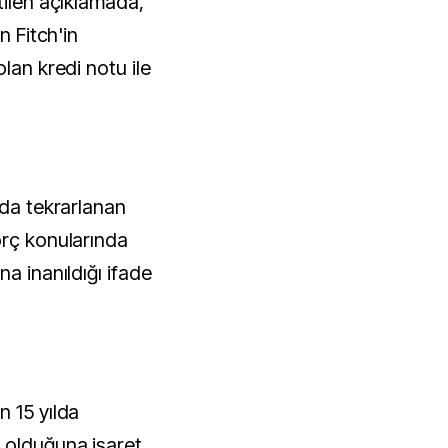
tilen açıklamada,
n Fitch'in
lan kredi notu ile
nda tekrarlanan
orç konularında
a inanıldığı ifade
n 15 yılda
 olduğuna işaret