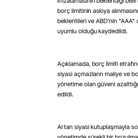
imzalamasının beklendiği belir
borç limitinin askıya alınmasını
beklentileri ve ABD'nin "AAA" o
uyumlu olduğu kaydedildi.
Açıklamada, borç limiti etrafı
siyasi açmazların maliye ve b
yönetime olan güveni azalttığın
edildi.
Artan siyasi kutuplaşmayla so
yönetimde sürekli bir bozulma