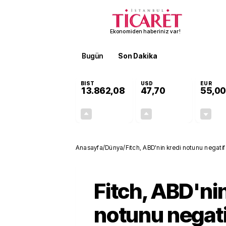
Ekonomiden haberiniz var!
Bugün
Son Dakika
Finans
EKST
BIST
USD
EUR
13.862,08
47,70
55,00
+0,46%
+0,17%
63,26
0,08
Anasayfa
/
Dünya
/
Fitch, ABD'nin kredi notunu negati
Fitch, ABD'nin
notunu negati