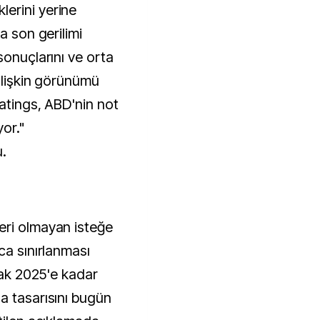
erini yerine
a son gerilimi
sonuçlarını ve orta
 ilişkin görünümü
Ratings, ABD'nin not
yor."
.
eri olmayan isteğe
ca sınırlanması
Ocak 2025'e kadar
a tasarısını bugün