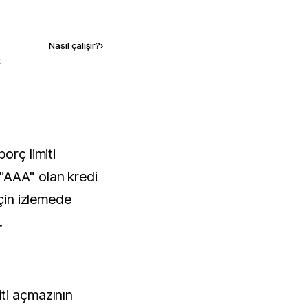
Kaynak ekle
Nasıl çalışır?
›
k
orç limiti
"AAA" olan kredi
için izlemede
.
ti açmazının