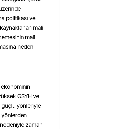
 üzerinde
a politikası ve
 kaynaklanan mali
memesinin mali
tmasına neden
 ekonominin
 yüksek GSYH ve
i güçlü yönleriyle
ü yönlerden
ri nedeniyle zaman