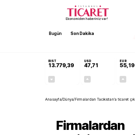
Ekonomiden haberiniz var!
Bugün
Son Dakika
Finans
EKST
SON DAKİKA
Öğrenci affı ve ek sınav hakkı 
BIST
USD
EUR
13.779,39
47,71
55,19
-0,14%
+0,18%
-19,42
0,09
Anasayfa
/
Dünya
/
Firmalardan Tacikistan’a ticaret çı
Firmalardan