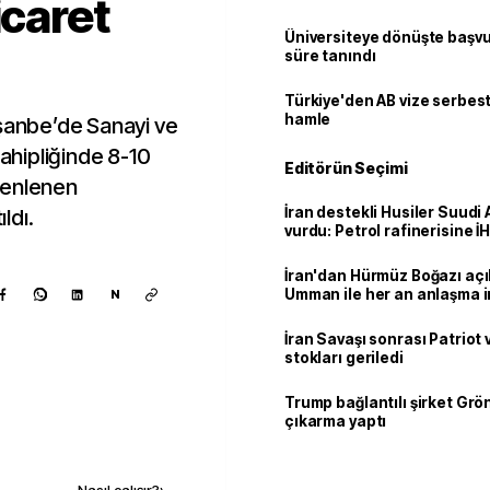
icaret
Üniversiteye dönüşte başvur
süre tanındı
Türkiye'den AB vize serbesti
hamle
uşanbe’de Sanayi ve
sahipliğinde 8-10
Editörün Seçimi
zenlenen
İran destekli Husiler Suudi 
ldı.
vurdu: Petrol rafinerisine İHA
İran'dan Hürmüz Boğazı açı
Umman ile her an anlaşma i
N
İran Savaşı sonrası Patriot
stokları geriledi
Trump bağlantılı şirket Grö
çıkarma yaptı
Kaynak ekle