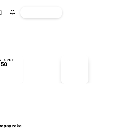
ÜYE
CANLI BORSA
Girişi
NTSPOT
,50
PİYASA
VERİLERİ
-1,55%
-1,28
 yapay zeka