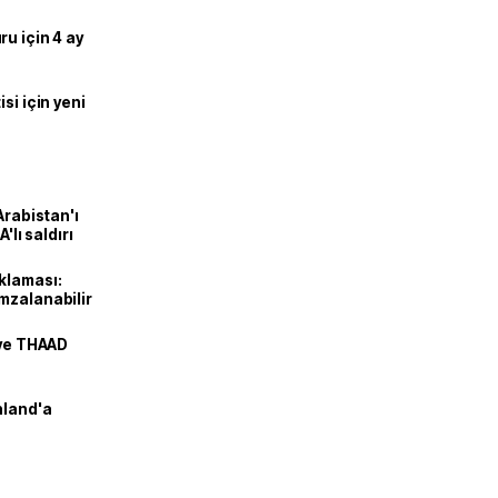
u için 4 ay
si için yeni
Arabistan'ı
'lı saldırı
klaması:
mzalanabilir
 ve THAAD
nland'a