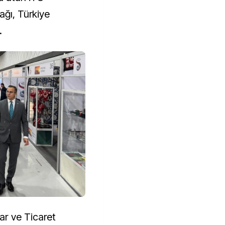
ağı, Türkiye
.
r ve Ticaret