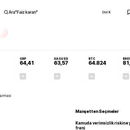
Ara
"
Faiz kararı
"
Ctrl K
RA
Resmi Gazete'de!
Öğrenci affı ve ek sınav hakkı Resmi Gazete'de!
GBP
XAGUSD
BTC
BRE
64,41
63,57
64.824
81
+0,32%
+0,38%
+3,37%
-0,26%
0,18
0,24
2,07
+0,00
karması
Manşetten Seçmeler
Kamuda verimsizlik riskine
freni