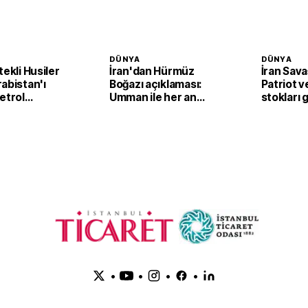
DÜNYA
DÜNYA
tekli Husiler
İran'dan Hürmüz
İran Sava
abistan'ı
Boğazı açıklaması:
Patriot 
etrol
Umman ile her an
stokları g
ine İHA'lı
anlaşma imzalanabilir
•
•
•
•