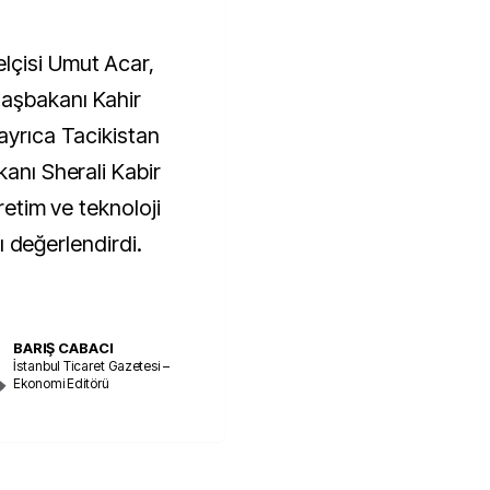
lçisi Umut Acar,
aşbakanı Kahir
ayrıca Tacikistan
kanı Sherali Kabir
retim ve teknoloji
nı değerlendirdi.
BARIŞ CABACI
İstanbul Ticaret Gazetesi –
Ekonomi Editörü