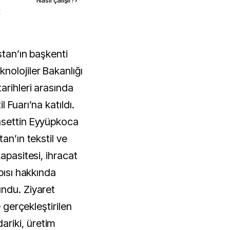
Nasıl çalışır?
›
k
nolojiler Bakanlığı
arihleri arasında
 Fuarı’na katıldı.
asettin Eyyüpkoca
an’ın tekstil ve
apasitesi, ihracat
pısı hakkında
ndu. Ziyaret
e gerçekleştirilen
riki, üretim