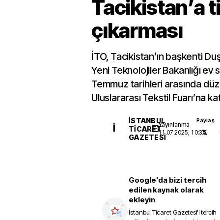
Tacikistan’a t
çıkarması
İTO, Tacikistan’ın başkenti D
Yeni Teknolojiler Bakanlığı ev 
Temmuz tarihleri arasında dü
Uluslararası Tekstil Fuarı’na katı
İSTANBUL
Paylaş
Yayınlanma
İ
TICARET
11.07.2025, 10:35
GAZETESI
Google'da bizi tercih
edilen kaynak olarak
ekleyin
İstanbul Ticaret Gazetesi
'i tercih