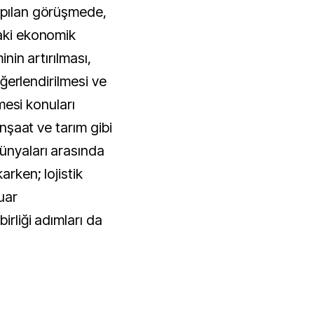
apılan görüşmede,
daki ekonomik
inin artırılması,
değerlendirilmesi ve
lmesi konuları
 inşaat ve tarım gibi
dünyaları arasında
arken; lojistik
uar
irliği adımları da