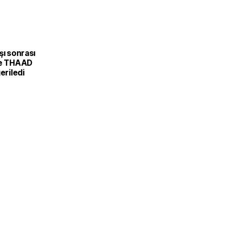
şı sonrası
ve THAAD
eriledi