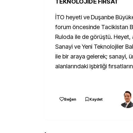
TEKNOLOJİDE FIRSAT
İTO heyeti ve Duşanbe Büyüke
forum öncesinde Tacikistan B
Ruloda ile de görüştü. Heyet, 
Sanayi ve Yeni Teknolojiler Ba
ile bir araya gelerek; sanayi, ü
alanlarındaki işbirliği fırsatları
Beğen
Kaydet