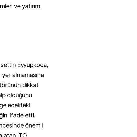
imleri ve yatırım
asettin Eyyüpkoca,
n yer almamasına
törünün dikkat
hip olduğunu
 gelecekteki
ini ifade etti.
öncesinde önemli
a atan İTO