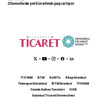
Otomotivde yerli üretimin payı artıyor
•
•
•
•
İTOTAM
BTM
SoftITo
Kitap İstanbul
Teknopark İstanbul
İDTM İstanbul
İTOSAM
Cemile Sultan Tesisleri
ICVB
İstanbul Ticaret Üniversitesi