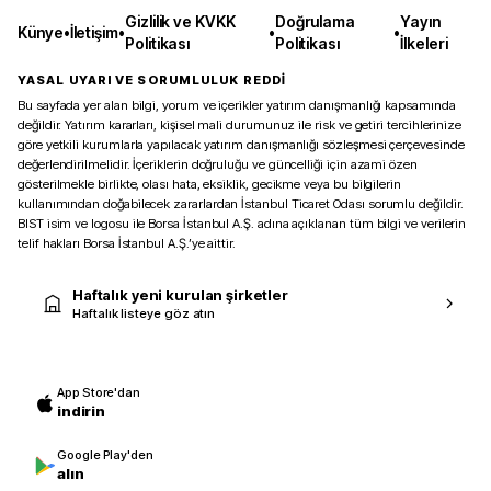
Gizlilik ve KVKK
Doğrulama
Yayın
Künye
•
İletişim
•
•
•
Politikası
Politikası
İlkeleri
YASAL UYARI VE SORUMLULUK REDDİ
Bu sayfada yer alan bilgi, yorum ve içerikler yatırım danışmanlığı kapsamında
değildir. Yatırım kararları, kişisel mali durumunuz ile risk ve getiri tercihlerinize
göre yetkili kurumlarla yapılacak yatırım danışmanlığı sözleşmesi çerçevesinde
değerlendirilmelidir. İçeriklerin doğruluğu ve güncelliği için azami özen
gösterilmekle birlikte, olası hata, eksiklik, gecikme veya bu bilgilerin
kullanımından doğabilecek zararlardan İstanbul Ticaret Odası sorumlu değildir.
BIST isim ve logosu ile Borsa İstanbul A.Ş. adına açıklanan tüm bilgi ve verilerin
telif hakları Borsa İstanbul A.Ş.’ye aittir.
Haftalık yeni kurulan şirketler
Haftalık listeye göz atın
App Store'dan
indirin
Google Play'den
alın