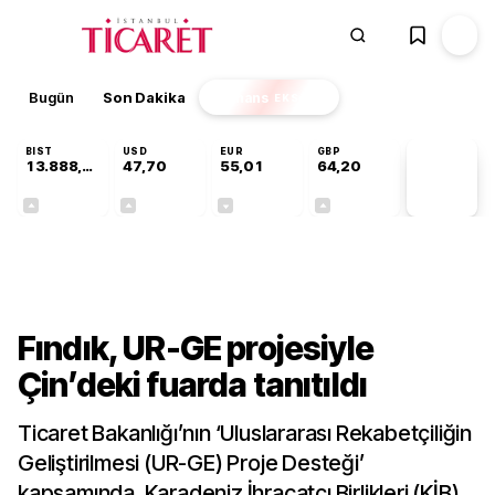
Bugün
Son Dakika
Finans
EKSTRA
BIST
USD
EUR
GBP
13.888,97
47,70
55,01
64,20
PİYASA
VERİLERİ
+0,65%
+0,17%
-0,01%
+0,04%
Sektörel
Fındık, UR-GE projesiyle
Çin’deki fuarda tanıtıldı
Ticaret Bakanlığı’nın ‘Uluslararası Rekabetçiliğin
Geliştirilmesi (UR-GE) Proje Desteği’
kapsamında, Karadeniz İhracatçı Birlikleri (KİB)