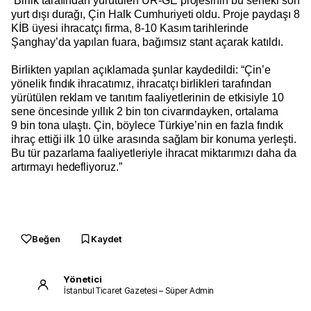
Birlik tarafından yürütülen UR-GE projesinin bu seneki son
yurt dışı durağı, Çin Halk Cumhuriyeti oldu. Proje paydaşı 8
KİB üyesi ihracatçı firma, 8-10 Kasım tarihlerinde
Şanghay’da yapılan fuara, bağımsız stant açarak katıldı.
Birlikten yapılan açıklamada şunlar kaydedildi: “Çin’e
yönelik fındık ihracatımız, ihracatçı birlikleri tarafından
yürütülen reklam ve tanıtım faaliyetlerinin de etkisiyle 10
sene öncesinde yıllık 2 bin ton civarındayken, ortalama
9 bin tona ulaştı. Çin, böylece Türkiye’nin en fazla fındık
ihraç ettiği ilk 10 ülke arasında sağlam bir konuma yerleşti.
Bu tür pazarlama faaliyetleriyle ihracat miktarımızı daha da
artırmayı hedefliyoruz.”
Beğen
Kaydet
Yönetici
İstanbul Ticaret Gazetesi – Süper Admin