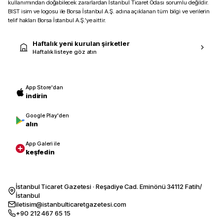
kullanımından doğabilecek zararlardan İstanbul Ticaret Odası sorumlu değildir.
BIST isim ve logosu ile Borsa İstanbul A.Ş. adına açıklanan tüm bilgi ve verilerin
telif hakları Borsa İstanbul A.Ş.’ye aittir.
Haftalık yeni kurulan şirketler
Haftalık listeye göz atın
App Store'dan
indirin
Google Play'den
alın
App Galeri ile
keşfedin
İstanbul Ticaret Gazetesi · Reşadiye Cad. Eminönü 34112 Fatih/
İstanbul
iletisim@istanbulticaretgazetesi.com
+90 212 467 65 15