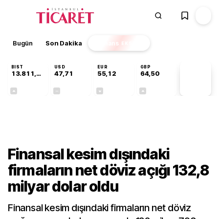
Bugün
Son Dakika
Finans
EKSTRA
BIST
USD
EUR
GBP
13.811,60
47,71
55,12
64,50
PİYASA
VERİLERİ
+0,23%
+0,00%
-0,13%
+0,14%
Ekonomi
Finansal kesim dışındaki
firmaların net döviz açığı 132,8
milyar dolar oldu
Finansal kesim dışındaki firmaların net döviz