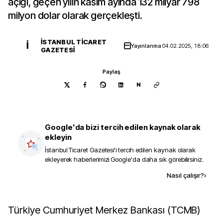
açığı, geçen yılın kasım ayında 132 milyar 798
milyon dolar olarak gerçekleşti.
İSTANBUL TICARET
İ
Yayınlanma
04.02.2025, 18:06
GAZETESI
Paylaş
N
Google'da bizi tercih edilen kaynak olarak
ekleyin
İstanbul Ticaret Gazetesi
'i tercih edilen kaynak olarak
ekleyerek haberlerimizi Google'da daha sık görebilirsiniz.
Kaynak ekle
Nasıl çalışır?
›
Türkiye Cumhuriyet Merkez Bankası (TCMB)