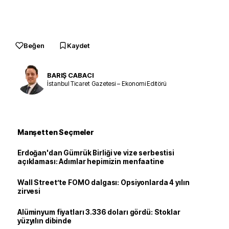
Beğen
Kaydet
BARIŞ CABACI
İstanbul Ticaret Gazetesi – Ekonomi Editörü
Manşetten Seçmeler
Erdoğan'dan Gümrük Birliği ve vize serbestisi
açıklaması: Adımlar hepimizin menfaatine
Wall Street’te FOMO dalgası: Opsiyonlarda 4 yılın
zirvesi
Alüminyum fiyatları 3.336 doları gördü: Stoklar
yüzyılın dibinde