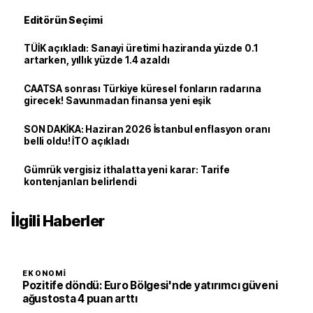
Editörün Seçimi
TÜİK açıkladı: Sanayi üretimi haziranda yüzde 0.1
artarken, yıllık yüzde 1.4 azaldı
CAATSA sonrası Türkiye küresel fonların radarına
girecek! Savunmadan finansa yeni eşik
SON DAKİKA: Haziran 2026 İstanbul enflasyon oranı
belli oldu! İTO açıkladı
Gümrük vergisiz ithalatta yeni karar: Tarife
kontenjanları belirlendi
İlgili Haberler
EKONOMI
Pozitife döndü: Euro Bölgesi'nde yatırımcı güveni
ağustosta 4 puan arttı