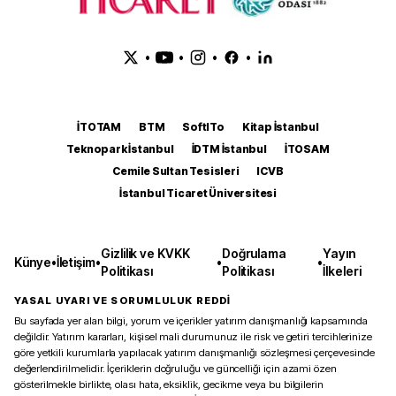
•
•
•
•
İTOTAM
BTM
SoftITo
Kitap İstanbul
Teknopark İstanbul
İDTM İstanbul
İTOSAM
Cemile Sultan Tesisleri
ICVB
İstanbul Ticaret Üniversitesi
Gizlilik ve KVKK
Doğrulama
Yayın
Künye
•
İletişim
•
•
•
Politikası
Politikası
İlkeleri
YASAL UYARI VE SORUMLULUK REDDİ
Bu sayfada yer alan bilgi, yorum ve içerikler yatırım danışmanlığı kapsamında
değildir. Yatırım kararları, kişisel mali durumunuz ile risk ve getiri tercihlerinize
göre yetkili kurumlarla yapılacak yatırım danışmanlığı sözleşmesi çerçevesinde
değerlendirilmelidir. İçeriklerin doğruluğu ve güncelliği için azami özen
gösterilmekle birlikte, olası hata, eksiklik, gecikme veya bu bilgilerin