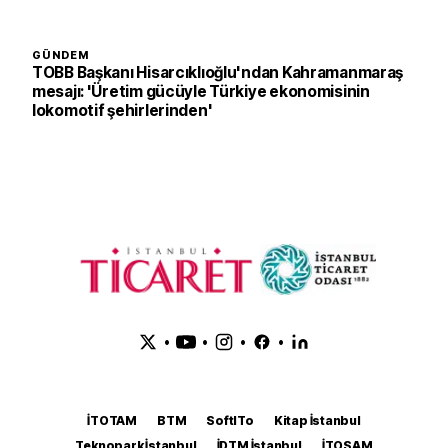
GÜNDEM
TOBB Başkanı Hisarcıklıoğlu'ndan Kahramanmaraş
mesajı: 'Üretim gücüyle Türkiye ekonomisinin
lokomotif şehirlerinden'
•
•
•
•
İTOTAM
BTM
SoftITo
Kitap İstanbul
Teknopark İstanbul
İDTM İstanbul
İTOSAM