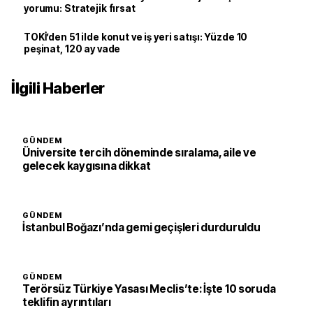
yorumu: Stratejik fırsat
TOKİ’den 51 ilde konut ve iş yeri satışı: Yüzde 10
peşinat, 120 ay vade
İlgili Haberler
GÜNDEM
Üniversite tercih döneminde sıralama, aile ve
gelecek kaygısına dikkat
GÜNDEM
İstanbul Boğazı’nda gemi geçişleri durduruldu
GÜNDEM
Terörsüz Türkiye Yasası Meclis’te: İşte 10 soruda
teklifin ayrıntıları