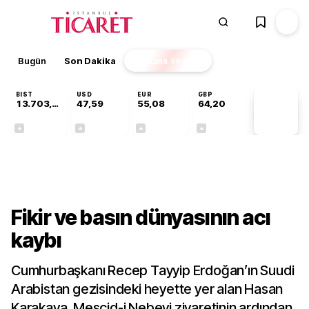
Bugün
Son Dakika
Finans
EKSTRA
BIST
USD
EUR
GBP
13.703,13
47,59
55,08
64,20
PİYASA
VERİLERİ
+0,11%
+0,05%
+0,13%
+0,17%
Gündem
Fikir ve basın dünyasının acı
kaybı
Cumhurbaşkanı Recep Tayyip Erdoğan’ın Suudi
Arabistan gezisindeki heyette yer alan Hasan
Karakaya, Mescid-i Nebevi ziyaretinin ardından