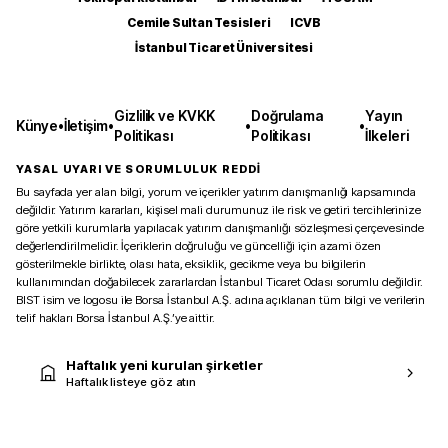
Cemile Sultan Tesisleri
ICVB
İstanbul Ticaret Üniversitesi
Gizlilik ve KVKK
Doğrulama
Yayın
Künye
•
İletişim
•
•
•
Politikası
Politikası
İlkeleri
YASAL UYARI VE SORUMLULUK REDDİ
Bu sayfada yer alan bilgi, yorum ve içerikler yatırım danışmanlığı kapsamında
değildir. Yatırım kararları, kişisel mali durumunuz ile risk ve getiri tercihlerinize
göre yetkili kurumlarla yapılacak yatırım danışmanlığı sözleşmesi çerçevesinde
değerlendirilmelidir. İçeriklerin doğruluğu ve güncelliği için azami özen
gösterilmekle birlikte, olası hata, eksiklik, gecikme veya bu bilgilerin
kullanımından doğabilecek zararlardan İstanbul Ticaret Odası sorumlu değildir.
BIST isim ve logosu ile Borsa İstanbul A.Ş. adına açıklanan tüm bilgi ve verilerin
telif hakları Borsa İstanbul A.Ş.’ye aittir.
Haftalık yeni kurulan şirketler
Haftalık listeye göz atın