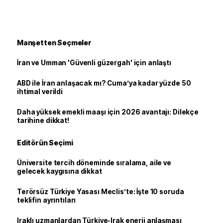
Manşetten Seçmeler
İran ve Umman 'Güvenli güzergah' için anlaştı
ABD ile İran anlaşacak mı? Cuma’ya kadar yüzde 50
ihtimal verildi
Daha yüksek emekli maaşı için 2026 avantajı: Dilekçe
tarihine dikkat!
Editörün Seçimi
Üniversite tercih döneminde sıralama, aile ve
gelecek kaygısına dikkat
Terörsüz Türkiye Yasası Meclis’te: İşte 10 soruda
teklifin ayrıntıları
Iraklı uzmanlardan Türkiye-Irak enerji anlaşması