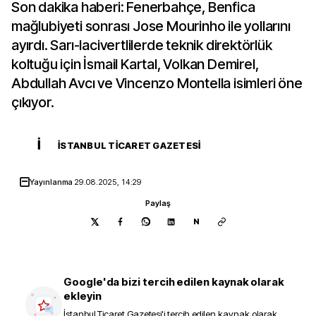
Son dakika haberi: Fenerbahçe, Benfica
mağlubiyeti sonrası Jose Mourinho ile yollarını
ayırdı. Sarı-lacivertlilerde teknik direktörlük
koltuğu için İsmail Kartal, Volkan Demirel,
Abdullah Avcı ve Vincenzo Montella isimleri öne
çıkıyor.
İ
İSTANBUL TICARET GAZETESI
Yayınlanma
29.08.2025, 14:29
Paylaş
N
Google'da bizi tercih edilen kaynak olarak
ekleyin
İstanbul Ticaret Gazetesi
'i tercih edilen kaynak olarak