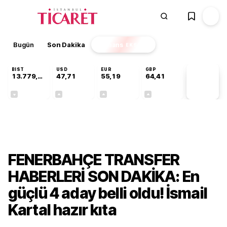
Bugün
Son Dakika
Finans
EKSTRA
BIST
USD
EUR
GBP
13.779,39
47,71
55,19
64,41
PİYASA
VERİLERİ
-0,14%
+0,18%
+0,32%
+0,38%
Gündem
FENERBAHÇE TRANSFER
HABERLERİ SON DAKİKA: En
güçlü 4 aday belli oldu! İsmail
Kartal hazır kıta