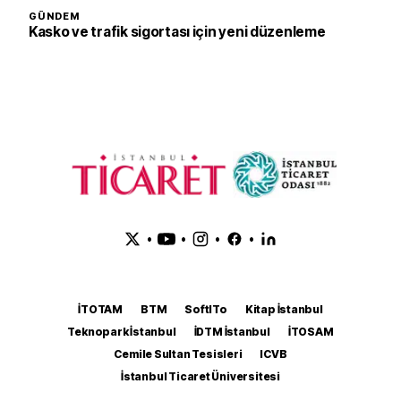
GÜNDEM
Kasko ve trafik sigortası için yeni düzenleme
•
•
•
•
İTOTAM
BTM
SoftITo
Kitap İstanbul
Teknopark İstanbul
İDTM İstanbul
İTOSAM
Cemile Sultan Tesisleri
ICVB
İstanbul Ticaret Üniversitesi