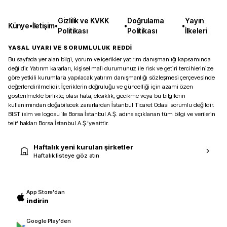
Gizlilik ve KVKK
Doğrulama
Yayın
Künye
•
İletişim
•
•
•
Politikası
Politikası
İlkeleri
YASAL UYARI VE SORUMLULUK REDDİ
Bu sayfada yer alan bilgi, yorum ve içerikler yatırım danışmanlığı kapsamında
değildir. Yatırım kararları, kişisel mali durumunuz ile risk ve getiri tercihlerinize
göre yetkili kurumlarla yapılacak yatırım danışmanlığı sözleşmesi çerçevesinde
değerlendirilmelidir. İçeriklerin doğruluğu ve güncelliği için azami özen
gösterilmekle birlikte, olası hata, eksiklik, gecikme veya bu bilgilerin
kullanımından doğabilecek zararlardan İstanbul Ticaret Odası sorumlu değildir.
BIST isim ve logosu ile Borsa İstanbul A.Ş. adına açıklanan tüm bilgi ve verilerin
telif hakları Borsa İstanbul A.Ş.’ye aittir.
Haftalık yeni kurulan şirketler
Haftalık listeye göz atın
App Store'dan
indirin
Google Play'den