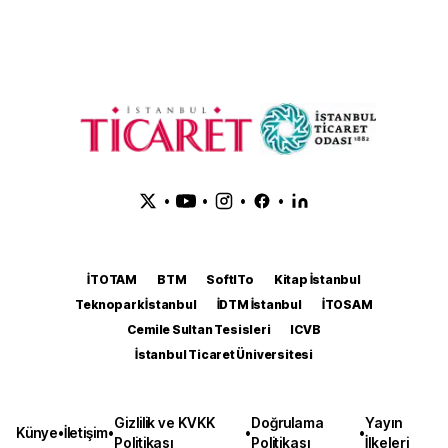
•
•
•
•
İTOTAM
BTM
SoftITo
Kitap İstanbul
Teknopark İstanbul
İDTM İstanbul
İTOSAM
Cemile Sultan Tesisleri
ICVB
İstanbul Ticaret Üniversitesi
Gizlilik ve KVKK
Doğrulama
Yayın
Künye
•
İletişim
•
•
•
Politikası
Politikası
İlkeleri