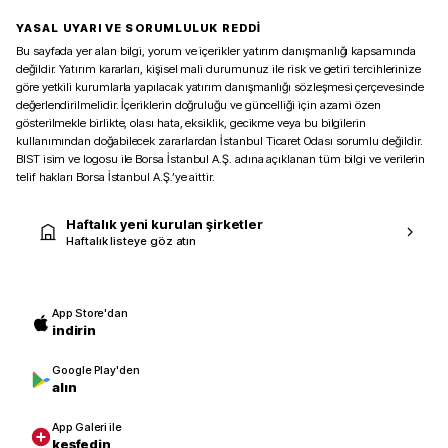
YASAL UYARI VE SORUMLULUK REDDİ
Bu sayfada yer alan bilgi, yorum ve içerikler yatırım danışmanlığı kapsamında
değildir. Yatırım kararları, kişisel mali durumunuz ile risk ve getiri tercihlerinize
göre yetkili kurumlarla yapılacak yatırım danışmanlığı sözleşmesi çerçevesinde
değerlendirilmelidir. İçeriklerin doğruluğu ve güncelliği için azami özen
gösterilmekle birlikte, olası hata, eksiklik, gecikme veya bu bilgilerin
kullanımından doğabilecek zararlardan İstanbul Ticaret Odası sorumlu değildir.
BIST isim ve logosu ile Borsa İstanbul A.Ş. adına açıklanan tüm bilgi ve verilerin
telif hakları Borsa İstanbul A.Ş.’ye aittir.
Haftalık yeni kurulan şirketler
Haftalık listeye göz atın
App Store'dan
indirin
Google Play'den
alın
App Galeri ile
keşfedin