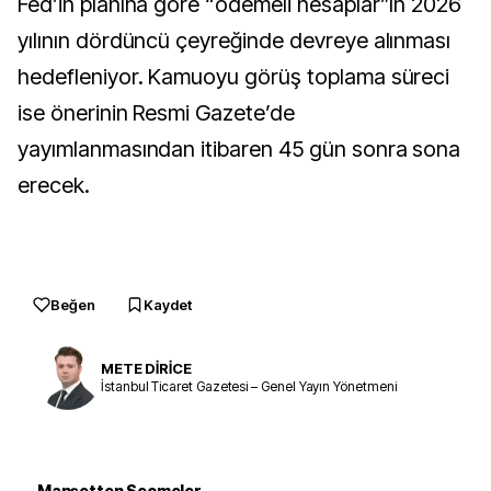
Fed’in planına göre “ödemeli hesaplar”ın 2026
yılının dördüncü çeyreğinde devreye alınması
hedefleniyor. Kamuoyu görüş toplama süreci
ise önerinin Resmi Gazete’de
yayımlanmasından itibaren 45 gün sonra sona
erecek.
Beğen
Kaydet
METE DİRİCE
İstanbul Ticaret Gazetesi – Genel Yayın Yönetmeni
Manşetten Seçmeler