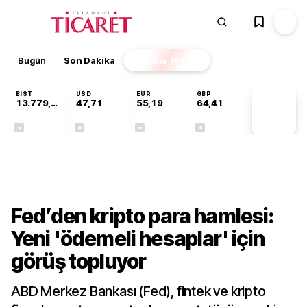
Bugün
Son Dakika
Finans
EKSTRA
BIST
USD
EUR
GBP
13.779,39
47,71
55,19
64,41
PİYASA
VERİLERİ
-0,14%
+0,18%
+0,32%
+0,38%
Finans
Fed’den kripto para hamlesi:
Yeni 'ödemeli hesaplar' için
görüş topluyor
ABD Merkez Bankası (Fed), fintek ve kripto