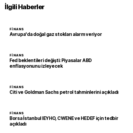
İlgili Haberler
FINANS
Avrupa'da doğal gaz stokları alarm veriyor
FINANS
Fed beklentileri değişti: Piyasalar ABD
enflasyonunu izleyecek
FINANS
Citi ve Goldman Sachs petrol tahminlerini açıkladı
FINANS
Borsa İstanbul IEYHO, CWENE ve HEDEF için tedbir
açıkladı