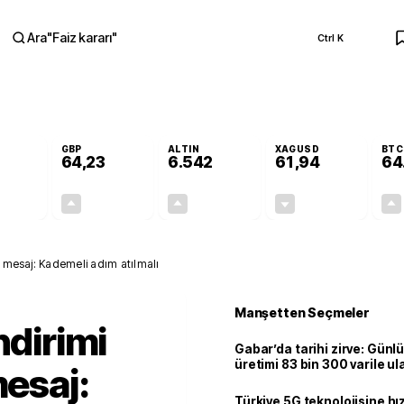
Ara
"
Faiz kararı
"
Ctrl K
RA
GBP
ALTIN
XAGUSD
BTC
64,23
6.542
61,94
64
+0,10%
+0,21%
+0,71%
-0,16%
0,05
0,14
46,33
-0,10
li mesaj: Kademeli adım atılmalı
Manşetten Seçmeler
ndirimi
Gabar’da tarihi zirve: Günlü
üretimi 83 bin 300 varile ul
mesaj:
Türkiye 5G teknolojisine hı