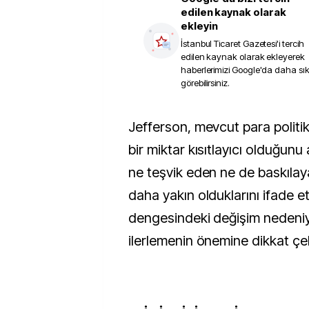
edilen kaynak olarak
ekleyin
İstanbul Ticaret Gazetesi
'i tercih
edilen kaynak olarak ekleyerek
haberlerimizi Google'da daha sı
görebilirsiniz.
Jefferson, mevcut para politikası duruşunun hâlâ
bir miktar kısıtlayıcı olduğun
ne teşvik eden ne de baskılay
daha yakın olduklarını ifade ett
dengesindeki değişim nedeniy
ilerlemenin önemine dikkat çek