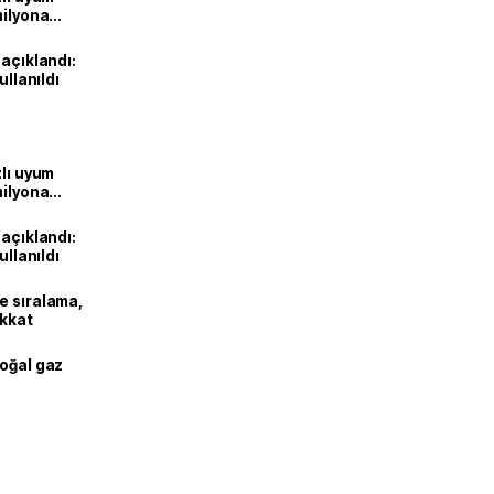
milyona
 açıklandı:
ullanıldı
zlı uyum
milyona
 açıklandı:
ullanıldı
e sıralama,
ikkat
doğal gaz