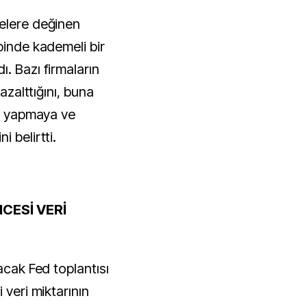
elere değinen
binde kademeli bir
. Bazı firmaların
 azalttığını, buna
ım yapmaya ve
 belirtti.
CESİ VERİ
acak Fed toplantısı
 veri miktarının