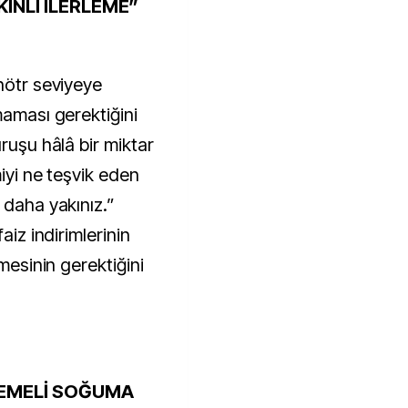
KİNLİ İLERLEME”
nötr seviyeye
maması gerektiğini
ruşu hâlâ bir miktar
miyi ne teşvik eden
 daha yakınız.”
aiz indirimlerinin
emesinin gerektiğini
DEMELİ SOĞUMA