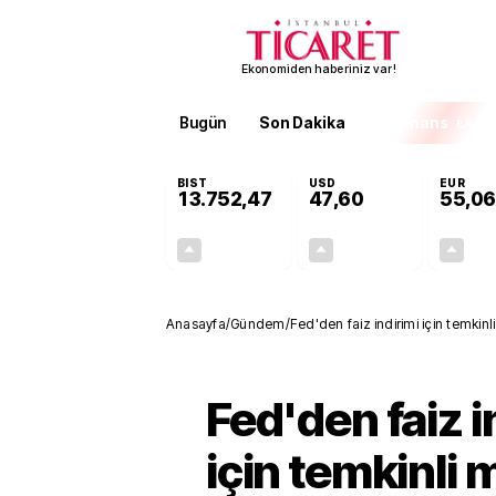
Ekonomiden haberiniz var!
Bugün
Son Dakika
Finans
EKST
BIST
USD
EUR
13.752,47
47,60
55,06
+0,36%
+0,06%
49,34
0,03
Anasayfa
/
Gündem
/
Fed'den faiz indirimi için temkin
Fed'den faiz i
için temkinli 