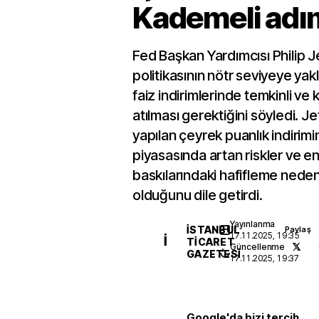
Kademeli adım
Fed Başkan Yardımcısı Philip J
politikasının nötr seviyeye yakl
faiz indirimlerinde temkinli ve
atılması gerektiğini söyledi. 
yapılan çeyrek puanlık indirimi
piyasasında artan riskler ve e
baskılarındaki hafifleme nede
olduğunu dile getirdi.
Yayınlanma
İSTANBUL
Paylaş
17.11.2025, 19:35
İ
TICARET
Güncellenme
GAZETESI
17.11.2025, 19:37
Google'da bizi tercih