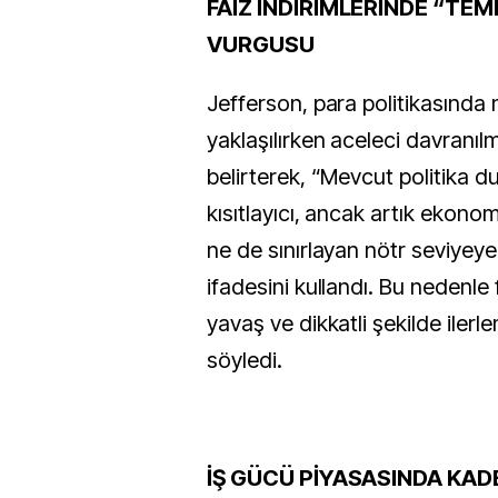
FAİZ İNDİRİMLERİNDE “TEM
VURGUSU
Jefferson, para politikasında 
yaklaşılırken aceleci davranıl
belirterek, “Mevcut politika du
kısıtlayıcı, ancak artık ekono
ne de sınırlayan nötr seviyeye
ifadesini kullandı. Bu nedenle f
yavaş ve dikkatli şekilde ilerl
söyledi.
İŞ GÜCÜ PİYASASINDA KA