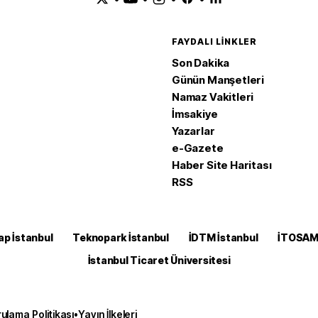
FAYDALI LINKLER
Son Dakika
Günün Manşetleri
Namaz Vakitleri
İmsakiye
Yazarlar
e-Gazete
Haber Site Haritası
RSS
ap İstanbul
Teknopark İstanbul
İDTM İstanbul
İTOSA
İstanbul Ticaret Üniversitesi
ulama Politikası
•
Yayın İlkeleri