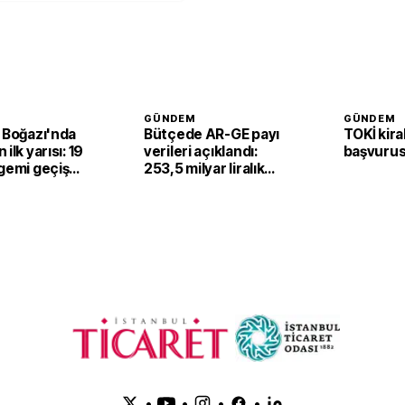
GÜNDEM
GÜNDEM
 Boğazı'nda
Bütçede AR-GE payı
TOKİ kira
ilk yarısı: 19
verileri açıklandı:
başvurus
gemi geçiş
253,5 milyar liralık
kaynak kullanıldı
•
•
•
•