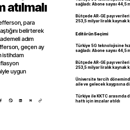
 atılmalı
sağladı: Abone sayısı 44,5 
ulaştı
Bütçede AR-GE payı verileri
253,5 milyar liralık kaynak k
efferson, para
aştığını belirterek
Editörün Seçimi
 kademeli adım
Türkiye 5G teknolojisine hı
Jefferson, geçen ay
sağladı: Abone sayısı 44,5 
n istihdam
ulaştı
nflasyon
Bütçede AR-GE payı verileri
253,5 milyar liralık kaynak k
niyle uygun
Üniversite tercih dönemind
aile ve gelecek kaygısına d
Türkiye ile KKTC arasında 
N
hattı için imzalar atıldı