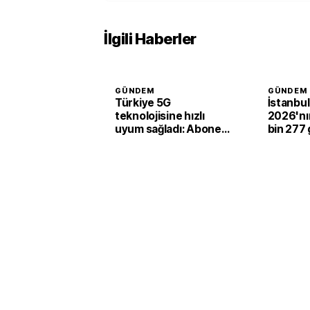
İlgili Haberler
GÜNDEM
GÜNDEM
Türkiye 5G
İstanbul
teknolojisine hızlı
2026'nın 
uyum sağladı: Abone
bin 277 
sayısı 44,5 milyona
yaptı
ulaştı