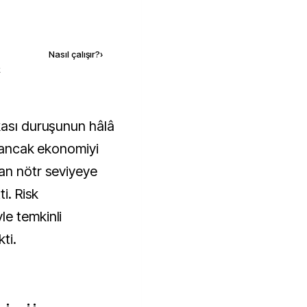
Kaynak ekle
Nasıl çalışır?
›
k
u ancak ekonomiyi
an nötr seviyeye
i. Risk
le temkinli
ti.