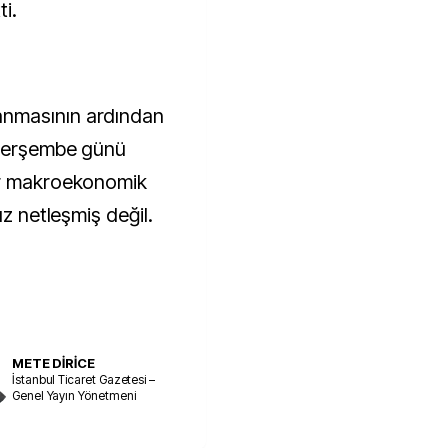
ti.
nmasının ardından
 Perşembe günü
er makroekonomik
üz netleşmiş değil.
METE DİRİCE
İstanbul Ticaret Gazetesi –
Genel Yayın Yönetmeni