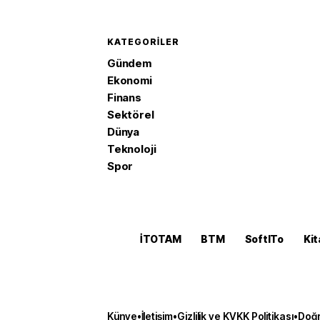
KATEGORILER
Gündem
Ekonomi
Finans
Sektörel
Dünya
Teknoloji
Spor
İTOTAM
BTM
SoftITo
Kit
Künye
•
İletişim
•
Gizlilik ve KVKK Politikası
•
Doğr