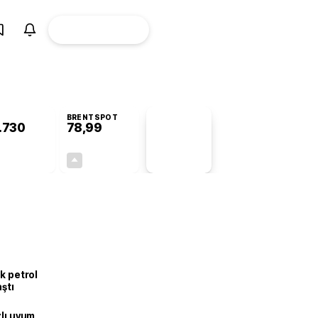
ÜYE
CANLI BORSA
Girişi
BRENTSPOT
.730
78,99
PİYASA
VERİLERİ
+0,89%
+0,10%
+0,00
0,08
k petrol
aştı
zlı uyum