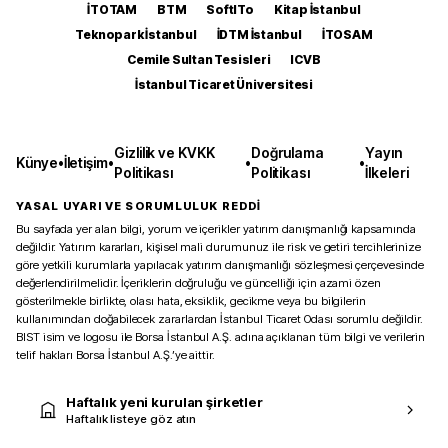
İTOTAM
BTM
SoftITo
Kitap İstanbul
Teknopark İstanbul
İDTM İstanbul
İTOSAM
Cemile Sultan Tesisleri
ICVB
İstanbul Ticaret Üniversitesi
Gizlilik ve KVKK
Doğrulama
Yayın
Künye
•
İletişim
•
•
•
Politikası
Politikası
İlkeleri
YASAL UYARI VE SORUMLULUK REDDİ
Bu sayfada yer alan bilgi, yorum ve içerikler yatırım danışmanlığı kapsamında
değildir. Yatırım kararları, kişisel mali durumunuz ile risk ve getiri tercihlerinize
göre yetkili kurumlarla yapılacak yatırım danışmanlığı sözleşmesi çerçevesinde
değerlendirilmelidir. İçeriklerin doğruluğu ve güncelliği için azami özen
gösterilmekle birlikte, olası hata, eksiklik, gecikme veya bu bilgilerin
kullanımından doğabilecek zararlardan İstanbul Ticaret Odası sorumlu değildir.
BIST isim ve logosu ile Borsa İstanbul A.Ş. adına açıklanan tüm bilgi ve verilerin
telif hakları Borsa İstanbul A.Ş.’ye aittir.
Haftalık yeni kurulan şirketler
Haftalık listeye göz atın