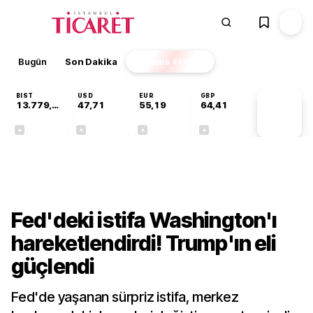
Bugün
Son Dakika
Finans
EKSTRA
BIST
USD
EUR
GBP
13.779,39
47,71
55,19
64,41
PİYASA
VERİLERİ
-0,14%
+0,18%
+0,32%
+0,38%
Finans
Fed'deki istifa Washington'ı
hareketlendirdi! Trump'ın eli
güçlendi
Fed'de yaşanan sürpriz istifa, merkez