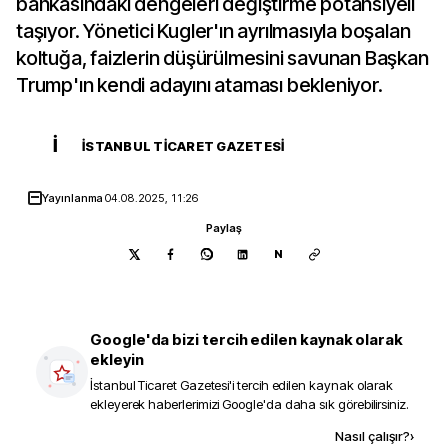
bankasındaki dengeleri değiştirme potansiyeli
taşıyor. Yönetici Kugler'ın ayrılmasıyla boşalan
koltuğa, faizlerin düşürülmesini savunan Başkan
Trump'ın kendi adayını ataması bekleniyor.
İ
İSTANBUL TICARET GAZETESI
Yayınlanma
04.08.2025, 11:26
Paylaş
N
Google'da bizi tercih edilen kaynak olarak
ekleyin
İstanbul Ticaret Gazetesi
'i tercih edilen kaynak olarak
ekleyerek haberlerimizi Google'da daha sık görebilirsiniz.
Kaynak ekle
Nasıl çalışır?
›