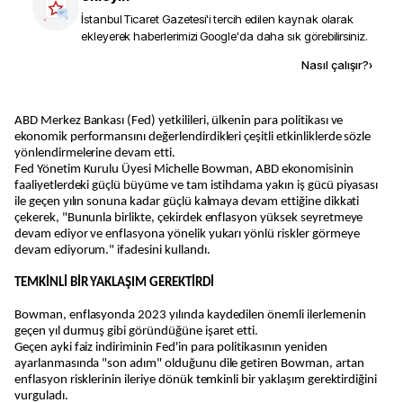
İstanbul Ticaret Gazetesi
'i tercih edilen kaynak olarak
ekleyerek haberlerimizi Google'da daha sık görebilirsiniz.
Kaynak ekle
Nasıl çalışır?
›
ABD Merkez Bankası (Fed) yetkilileri, ülkenin para politikası ve
ekonomik performansını değerlendirdikleri çeşitli etkinliklerde sözle
yönlendirmelerine devam etti.
Fed Yönetim Kurulu Üyesi Michelle Bowman, ABD ekonomisinin
faaliyetlerdeki güçlü büyüme ve tam istihdama yakın iş gücü piyasası
ile geçen yılın sonuna kadar güçlü kalmaya devam ettiğine dikkati
çekerek, "Bununla birlikte, çekirdek enflasyon yüksek seyretmeye
devam ediyor ve enflasyona yönelik yukarı yönlü riskler görmeye
devam ediyorum." ifadesini kullandı.
TEMKİNLİ BİR YAKLAŞIM GEREKTİRDİ
Bowman, enflasyonda 2023 yılında kaydedilen önemli ilerlemenin
geçen yıl durmuş gibi göründüğüne işaret etti.
Geçen ayki faiz indiriminin Fed'in para politikasının yeniden
ayarlanmasında "son adım" olduğunu dile getiren Bowman, artan
enflasyon risklerinin ileriye dönük temkinli bir yaklaşım gerektirdiğini
vurguladı.