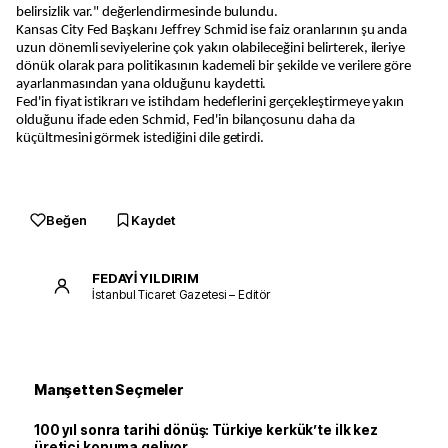
belirsizlik var." değerlendirmesinde bulundu.
Kansas City Fed Başkanı Jeffrey Schmid ise faiz oranlarının şu anda
uzun dönemli seviyelerine çok yakın olabileceğini belirterek, ileriye
dönük olarak para politikasının kademeli bir şekilde ve verilere göre
ayarlanmasından yana olduğunu kaydetti.
Fed'in fiyat istikrarı ve istihdam hedeflerini gerçekleştirmeye yakın
olduğunu ifade eden Schmid, Fed'in bilançosunu daha da
küçültmesini görmek istediğini dile getirdi.
Beğen
Kaydet
FEDAYİ YILDIRIM
İstanbul Ticaret Gazetesi – Editör
Manşetten Seçmeler
100 yıl sonra tarihi dönüş: Türkiye kerkük’te ilk kez
üretici konuma geliyor