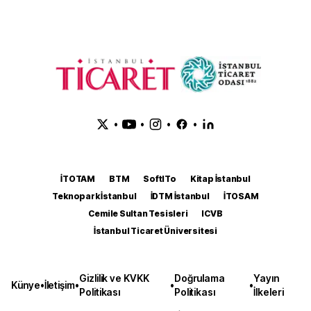
•
•
•
•
İTOTAM
BTM
SoftITo
Kitap İstanbul
Teknopark İstanbul
İDTM İstanbul
İTOSAM
Cemile Sultan Tesisleri
ICVB
İstanbul Ticaret Üniversitesi
Gizlilik ve KVKK
Doğrulama
Yayın
Künye
•
İletişim
•
•
•
Politikası
Politikası
İlkeleri