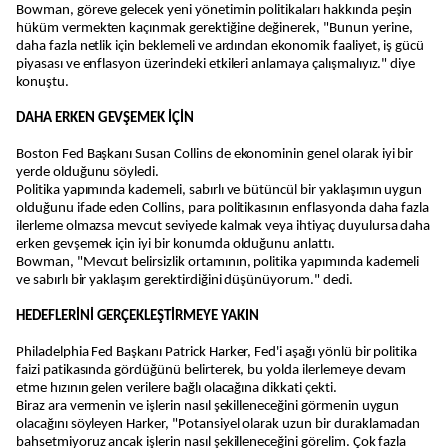
Bowman, göreve gelecek yeni yönetimin politikaları hakkında peşin
hüküm vermekten kaçınmak gerektiğine değinerek, "Bunun yerine,
daha fazla netlik için beklemeli ve ardından ekonomik faaliyet, iş gücü
piyasası ve enflasyon üzerindeki etkileri anlamaya çalışmalıyız." diye
konuştu.
DAHA ERKEN GEVŞEMEK İÇİN
Boston Fed Başkanı Susan Collins de ekonominin genel olarak iyi bir
yerde olduğunu söyledi.
Politika yapımında kademeli, sabırlı ve bütüncül bir yaklaşımın uygun
olduğunu ifade eden Collins, para politikasının enflasyonda daha fazla
ilerleme olmazsa mevcut seviyede kalmak veya ihtiyaç duyulursa daha
erken gevşemek için iyi bir konumda olduğunu anlattı.
Bowman, "Mevcut belirsizlik ortamının, politika yapımında kademeli
ve sabırlı bir yaklaşım gerektirdiğini düşünüyorum." dedi.
HEDEFLERİNİ GERÇEKLEŞTİRMEYE YAKIN
Philadelphia Fed Başkanı Patrick Harker, Fed'i aşağı yönlü bir politika
faizi patikasında gördüğünü belirterek, bu yolda ilerlemeye devam
etme hızının gelen verilere bağlı olacağına dikkati çekti.
Biraz ara vermenin ve işlerin nasıl şekilleneceğini görmenin uygun
olacağını söyleyen Harker, "Potansiyel olarak uzun bir duraklamadan
bahsetmiyoruz ancak işlerin nasıl şekilleneceğini görelim. Çok fazla