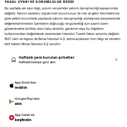
YASAL UYARI VE SORUMLULUK REDDİ
Bu sayfada yer alan bilgi, yorum ve içerikler yatırım danışmanlığı kapsamında
değildir. Yatırım kararları, kişisel mali durumunuz ile risk ve getiri tercihlerinize
göre yetkili kurumlarla yapılacak yatırım danışmanlığı sözleşmesi çerçevesinde
değerlendirilmelidir. İçeriklerin doğruluğu ve güncelliği için azami özen
gösterilmekle birlikte, olası hata, eksiklik, gecikme veya bu bilgilerin
kullanımından doğabilecek zararlardan İstanbul Ticaret Odası sorumlu değildir.
BIST isim ve logosu ile Borsa İstanbul A.Ş. adına açıklanan tüm bilgi ve verilerin
telif hakları Borsa İstanbul A.Ş.’ye aittir.
Haftalık yeni kurulan şirketler
Haftalık listeye göz atın
App Store'dan
indirin
Google Play'den
alın
App Galeri ile
keşfedin