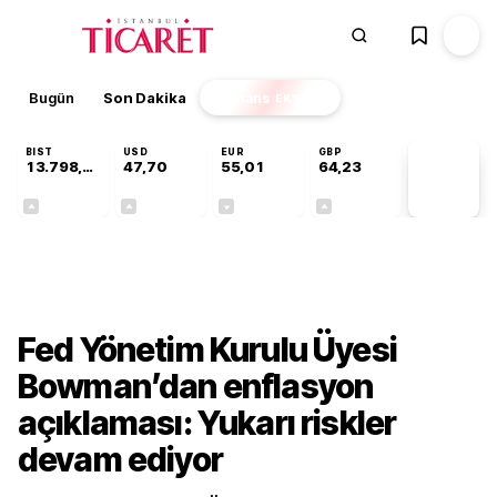
Bugün
Son Dakika
Finans
EKSTRA
BIST
USD
EUR
GBP
13.798,82
47,70
55,01
64,23
PİYASA
VERİLERİ
+0,70%
+0,17%
-0,01%
+0,09%
Dünya
Fed Yönetim Kurulu Üyesi
Bowman’dan enflasyon
açıklaması: Yukarı riskler
devam ediyor