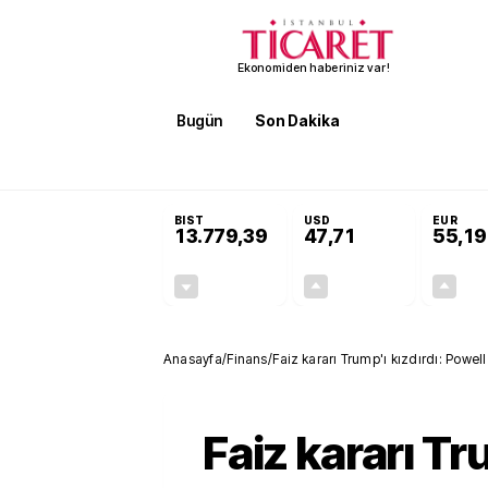
Ekonomiden haberiniz var!
Bugün
Son Dakika
Finans
EKST
SON DAKİKA
KOSGEB’den temiz enerji ve iklim tekn
BIST
USD
EUR
13.779,39
47,71
55,19
-0,14%
+0,18%
-19,42
0,09
Anasayfa
/
Finans
/
Faiz kararı Trump'ı kızdırdı: Powell
Faiz kararı Tr