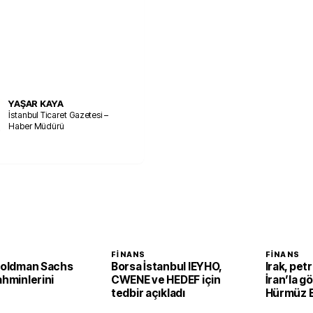
YAŞAR KAYA
İstanbul Ticaret Gazetesi –
Haber Müdürü
FINANS
FINANS
 Goldman Sachs
Borsa İstanbul IEYHO,
Irak, petr
ahminlerini
CWENE ve HEDEF için
İran’la g
tedbir açıkladı
Hürmüz B
ihracatı 