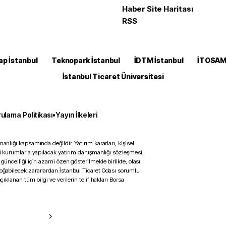
Haber Site Haritası
RSS
ap İstanbul
Teknopark İstanbul
İDTM İstanbul
İTOSA
İstanbul Ticaret Üniversitesi
ulama Politikası
•
Yayın İlkeleri
anlığı kapsamında değildir. Yatırım kararları, kişisel
ili kurumlarla yapılacak yatırım danışmanlığı sözleşmesi
 güncelliği için azami özen gösterilmekle birlikte, olası
doğabilecek zararlardan İstanbul Ticaret Odası sorumlu
çıklanan tüm bilgi ve verilerin telif hakları Borsa