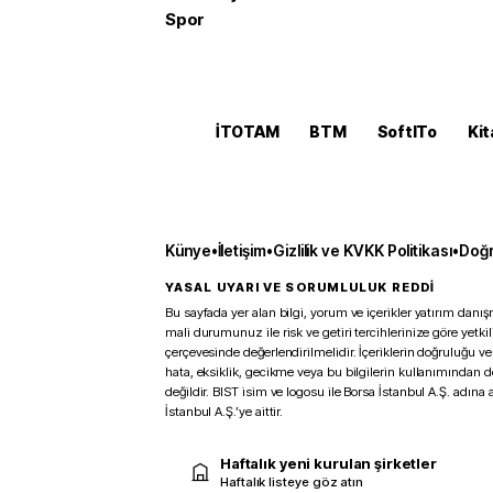
Spor
İTOTAM
BTM
SoftITo
Kit
Künye
•
İletişim
•
Gizlilik ve KVKK Politikası
•
Doğr
YASAL UYARI VE SORUMLULUK REDDİ
Bu sayfada yer alan bilgi, yorum ve içerikler yatırım danışm
mali durumunuz ile risk ve getiri tercihlerinize göre yetk
çerçevesinde değerlendirilmelidir. İçeriklerin doğruluğu ve
hata, eksiklik, gecikme veya bu bilgilerin kullanımından 
değildir. BIST isim ve logosu ile Borsa İstanbul A.Ş. adına a
İstanbul A.Ş.’ye aittir.
Haftalık yeni kurulan şirketler
Haftalık listeye göz atın