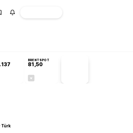
ÜYE
CANLI BORSA
Girişi
misyonu’nda kabul edildi
KOSGEB’den temiz enerji ve iklim teknolojilerine 
BRENTSPOT
.137
81,50
PİYASA
VERİLERİ
-0,07%
-1,55%
+0,00
-1,28
r Türk