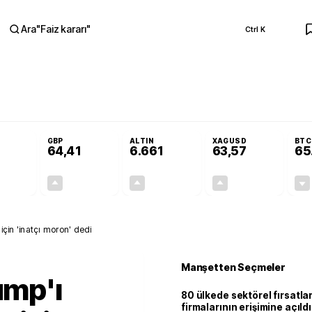
Ara
"
Faiz kararı
"
Ctrl K
RA
olojilerine yeni destek programı
Terörsüz Türkiye Yasası teklifi Adalet Ko
GBP
ALTIN
XAGUSD
BTC
64,41
6.661
63,57
65
+0,32%
+0,38%
+2,59%
+3,37%
0,18
0,24
167,96
2,07
 için 'inatçı moron' dedi
Manşetten Seçmeler
ump'ı
80 ülkede sektörel fırsatla
firmalarının erişimine açıldı