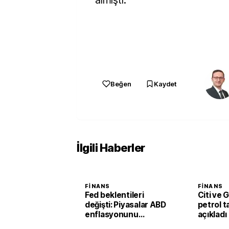
almıştı.
Beğen
Kaydet
İlgili Haberler
FINANS
FINANS
Fed beklentileri
Citi ve
değişti: Piyasalar ABD
petrol t
enflasyonunu
açıkladı
izleyecek