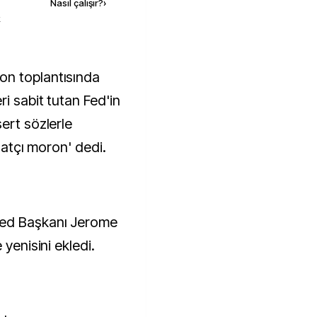
Nasıl çalışır?
›
k
ri sabit tutan Fed'in
ert sözlerle
inatçı moron' dedi.
Fed Başkanı Jerome
 yenisini ekledi.