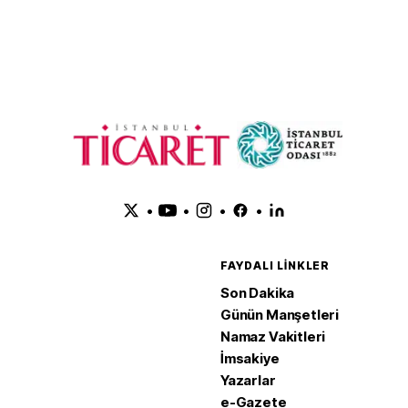
•
•
•
•
FAYDALI LINKLER
Son Dakika
Günün Manşetleri
Namaz Vakitleri
İmsakiye
Yazarlar
e-Gazete