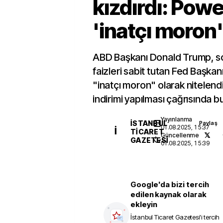
kızdırdı: Powel
'inatçı moron'
ABD Başkanı Donald Trump, so
faizleri sabit tutan Fed Başka
"inatçı moron" olarak nitelend
indirimi yapılması çağrısında b
Yayınlanma
İSTANBUL
Paylaş
01.08.2025, 15:37
İ
TICARET
Güncellenme
GAZETESI
01.08.2025, 15:39
Google'da bizi tercih
edilen kaynak olarak
ekleyin
İstanbul Ticaret Gazetesi
'i tercih