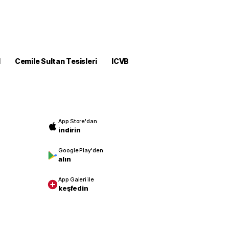
M
Cemile Sultan Tesisleri
ICVB
App Store'dan
indirin
Google Play'den
alın
App Galeri ile
keşfedin