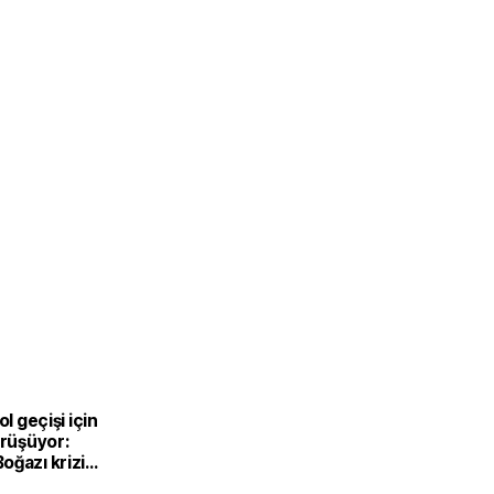
ol geçişi için
örüşüyor:
oğazı krizi
vurdu