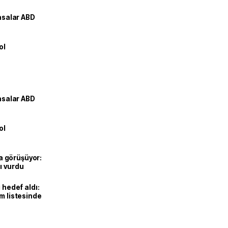
yasalar ABD
ol
yasalar ABD
ol
’la görüşüyor:
ı vurdu
 hedef aldı:
ım listesinde