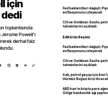
l için
Fed beklentileri değişti: Pi
 dedi
enflasyonunu izleyecek
Citi ve Goldman Sachs petr
tahminlerini açıkladı
n toplantısında
nı Jerome Powell'ı
Editörün Seçimi
irerek derhal faiz
Fed beklentileri değişti: Pi
ulundu.
enflasyonunu izleyecek
Citi ve Goldman Sachs petr
tahminlerini açıkladı
N
Irak, petrol geçişi için İran
Hürmüz Boğazı krizi ihracat
ABD İran'ın kripto para ağını
Gölge bankacılık ağı yaptır
Kaynak ekle