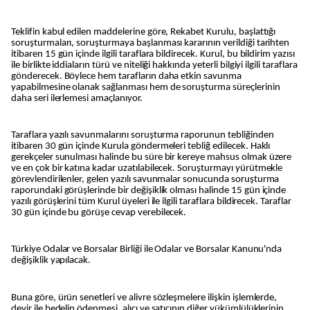
Teklifin kabul edilen maddelerine göre, Rekabet Kurulu, başlattığı
soruşturmaları, soruşturmaya başlanması kararının verildiği tarihten
itibaren 15 gün içinde ilgili taraflara bildirecek. Kurul, bu bildirim yazısı
ile birlikte iddiaların türü ve niteliği hakkında yeterli bilgiyi ilgili taraflara
gönderecek. Böylece hem tarafların daha etkin savunma
yapabilmesine olanak sağlanması hem de soruşturma süreçlerinin
daha seri ilerlemesi amaçlanıyor.
Taraflara yazılı savunmalarını soruşturma raporunun tebliğinden
itibaren 30 gün içinde Kurula göndermeleri tebliğ edilecek. Haklı
gerekçeler sunulması halinde bu süre bir kereye mahsus olmak üzere
ve en çok bir katına kadar uzatılabilecek. Soruşturmayı yürütmekle
görevlendirilenler, gelen yazılı savunmalar sonucunda soruşturma
raporundaki görüşlerinde bir değişiklik olması halinde 15 gün içinde
yazılı görüşlerini tüm Kurul üyeleri ile ilgili taraflara bildirecek. Taraflar
30 gün içinde bu görüşe cevap verebilecek.
Türkiye Odalar ve Borsalar Birliği ile Odalar ve Borsalar Kanunu'nda
değişiklik yapılacak.
Buna göre, ürün senetleri ve alivre sözleşmelere ilişkin işlemlerde,
devir ile bedelin ödenmesi, alıcı ve satıcının diğer yükümlülüklerinin