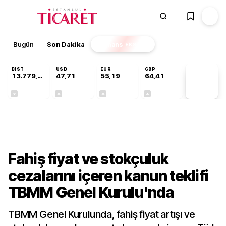
Bugün
Son Dakika
Finans
EKSTRA
BIST
USD
EUR
GBP
13.779,39
47,71
55,19
64,41
PİYASA
VERİLERİ
-0,14%
+0,18%
+0,32%
+0,38%
Gündem
Fahiş fiyat ve stokçuluk
cezalarını içeren kanun teklifi
TBMM Genel Kurulu'nda
TBMM Genel Kurulunda, fahiş fiyat artışı ve