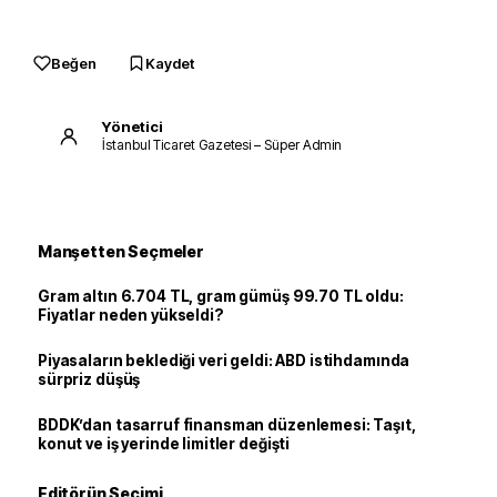
Beğen
Kaydet
Yönetici
İstanbul Ticaret Gazetesi – Süper Admin
Manşetten Seçmeler
Gram altın 6.704 TL, gram gümüş 99.70 TL oldu:
Fiyatlar neden yükseldi?
Piyasaların beklediği veri geldi: ABD istihdamında
sürpriz düşüş
BDDK’dan tasarruf finansman düzenlemesi: Taşıt,
konut ve iş yerinde limitler değişti
Editörün Seçimi