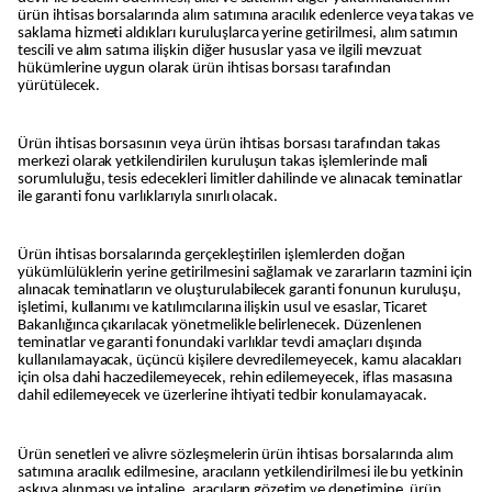
ürün ihtisas borsalarında alım satımına aracılık edenlerce veya takas ve
saklama hizmeti aldıkları kuruluşlarca yerine getirilmesi, alım satımın
tescili ve alım satıma ilişkin diğer hususlar yasa ve ilgili mevzuat
hükümlerine uygun olarak ürün ihtisas borsası tarafından
yürütülecek.
Ürün ihtisas borsasının veya ürün ihtisas borsası tarafından takas
merkezi olarak yetkilendirilen kuruluşun takas işlemlerinde mali
sorumluluğu, tesis edecekleri limitler dahilinde ve alınacak teminatlar
ile garanti fonu varlıklarıyla sınırlı olacak.
Ürün ihtisas borsalarında gerçekleştirilen işlemlerden doğan
yükümlülüklerin yerine getirilmesini sağlamak ve zararların tazmini için
alınacak teminatların ve oluşturulabilecek garanti fonunun kuruluşu,
işletimi, kullanımı ve katılımcılarına ilişkin usul ve esaslar, Ticaret
Bakanlığınca çıkarılacak yönetmelikle belirlenecek. Düzenlenen
teminatlar ve garanti fonundaki varlıklar tevdi amaçları dışında
kullanılamayacak, üçüncü kişilere devredilemeyecek, kamu alacakları
için olsa dahi haczedilemeyecek, rehin edilemeyecek, iflas masasına
dahil edilemeyecek ve üzerlerine ihtiyati tedbir konulamayacak.
Ürün senetleri ve alivre sözleşmelerin ürün ihtisas borsalarında alım
satımına aracılık edilmesine, aracıların yetkilendirilmesi ile bu yetkinin
askıya alınması ve iptaline, aracıların gözetim ve denetimine, ürün