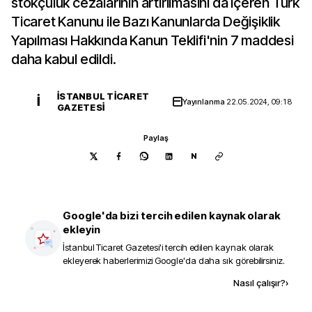
stokçuluk cezalarının artırılmasını da içeren Türk
Ticaret Kanunu ile Bazı Kanunlarda Değişiklik
Yapılması Hakkında Kanun Teklifi'nin 7 maddesi
daha kabul edildi.
İSTANBUL TICARET
İ
Yayınlanma
22.05.2024, 09:18
GAZETESI
Paylaş
N
Google'da bizi tercih edilen kaynak olarak
ekleyin
İstanbul Ticaret Gazetesi
'i tercih edilen kaynak olarak
ekleyerek haberlerimizi Google'da daha sık görebilirsiniz.
Kaynak ekle
Nasıl çalışır?
›