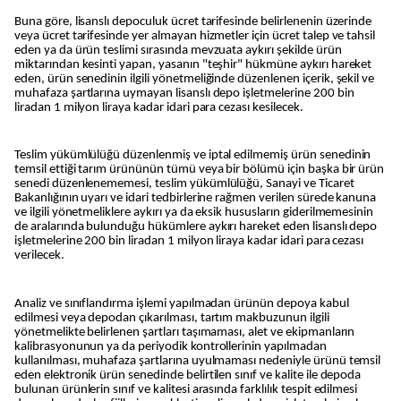
Buna göre, lisanslı depoculuk ücret tarifesinde belirlenenin üzerinde
veya ücret tarifesinde yer almayan hizmetler için ücret talep ve tahsil
eden ya da ürün teslimi sırasında mevzuata aykırı şekilde ürün
miktarından kesinti yapan, yasanın "teşhir" hükmüne aykırı hareket
eden, ürün senedinin ilgili yönetmeliğinde düzenlenen içerik, şekil ve
muhafaza şartlarına uymayan lisanslı depo işletmelerine 200 bin
liradan 1 milyon liraya kadar idari para cezası kesilecek.
Teslim yükümlülüğü düzenlenmiş ve iptal edilmemiş ürün senedinin
temsil ettiği tarım ürününün tümü veya bir bölümü için başka bir ürün
senedi düzenlenememesi, teslim yükümlülüğü, Sanayi ve Ticaret
Bakanlığının uyarı ve idari tedbirlerine rağmen verilen sürede kanuna
ve ilgili yönetmeliklere aykırı ya da eksik hususların giderilmemesinin
de aralarında bulunduğu hükümlere aykırı hareket eden lisanslı depo
işletmelerine 200 bin liradan 1 milyon liraya kadar idari para cezası
verilecek.
Analiz ve sınıflandırma işlemi yapılmadan ürünün depoya kabul
edilmesi veya depodan çıkarılması, tartım makbuzunun ilgili
yönetmelikte belirlenen şartları taşımaması, alet ve ekipmanların
kalibrasyonunun ya da periyodik kontrollerinin yapılmadan
kullanılması, muhafaza şartlarına uyulmaması nedeniyle ürünü temsil
eden elektronik ürün senedinde belirtilen sınıf ve kalite ile depoda
bulunan ürünlerin sınıf ve kalitesi arasında farklılık tespit edilmesi