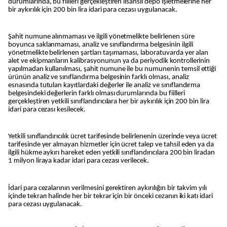
durumlarında, bu fiilleri gerçekleştiren lisanslı depo işletmelerine her
bir aykırılık için 200 bin lira idari para cezası uygulanacak.
Şahit numune alınmaması ve ilgili yönetmelikte belirlenen süre
boyunca saklanmaması, analiz ve sınıflandırma belgesinin ilgili
yönetmelikte belirlenen şartları taşımaması, laboratuvarda yer alan
alet ve ekipmanların kalibrasyonunun ya da periyodik kontrollerinin
yapılmadan kullanılması, şahit numune ile bu numunenin temsil ettiği
ürünün analiz ve sınıflandırma belgesinin farklı olması, analiz
esnasında tutulan kayıtlardaki değerler ile analiz ve sınıflandırma
belgesindeki değerlerin farklı olması durumlarında bu fiilleri
gerçekleştiren yetkili sınıflandırıcılara her bir aykırılık için 200 bin lira
idari para cezası kesilecek.
Yetkili sınıflandırıcılık ücret tarifesinde belirlenenin üzerinde veya ücret
tarifesinde yer almayan hizmetler için ücret talep ve tahsil eden ya da
ilgili hükme aykırı hareket eden yetkili sınıflandırıcılara 200 bin liradan
1 milyon liraya kadar idari para cezası verilecek.
İdari para cezalarının verilmesini gerektiren aykırılığın bir takvim yılı
içinde tekrarı halinde her bir tekrar için bir önceki cezanın iki katı idari
para cezası uygulanacak.