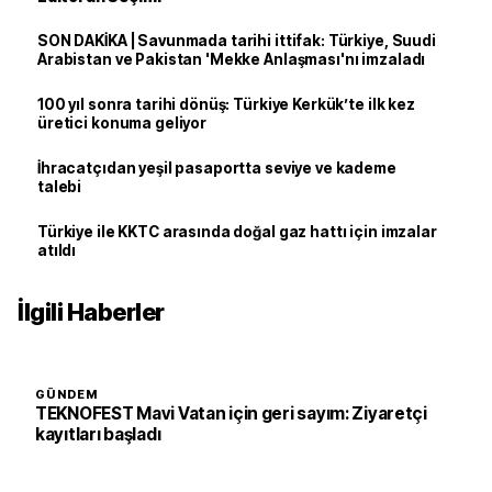
SON DAKİKA | Savunmada tarihi ittifak: Türkiye, Suudi
Arabistan ve Pakistan 'Mekke Anlaşması'nı imzaladı
100 yıl sonra tarihi dönüş: Türkiye Kerkük’te ilk kez
üretici konuma geliyor
İhracatçıdan yeşil pasaportta seviye ve kademe
talebi
Türkiye ile KKTC arasında doğal gaz hattı için imzalar
atıldı
İlgili Haberler
GÜNDEM
TEKNOFEST Mavi Vatan için geri sayım: Ziyaretçi
kayıtları başladı