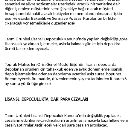
senetleri ve alivre sözleşmeler üzerindeki aracılık hizmetlerine dair
diğer işlemlere müşterinin verdiği yetkiye bağlı olarak müşteri
hesaplarındaki nakit alacak bakiyelerinin nemalandırılmasına ilişkin
usul ve esaslar Bakanlık ve Sermaye Piyasası Kurulunun birlikte
çıkaracağı yönetmeliklerle düzenlenecek.
Tarım Ürünleri Lisanslı Depoculuk Kanunu'nda yapılan değişikliğe göre,
lisansı askıya alınan işletmeler, askıda kalınan günler için depo kira
ücreti talep edemeyecek.
Toprak Mahsulleri Ofisi Genel Müdürlüğünün lisanslı depolarda
depolanan ürünleri için tahakkuk eden ve aylık dönemlerde lisanslı
depo işletmelerine ödenen depolama ücretleri askı süresi boyunca
ödenmeyecek. Bu madde, düzenlemenin yayımı tarihinden itibaren 6
ay sonra yürürlüğe girecek.
LİSANSLI DEPOCULUKTA İDARİ PARA CEZALARI
Tarım Ürünleri Lisanslı Depoculuk Kanunu'nda değişiklik yapılarak,
cezaların etkinliği ile caydırıcılığının artırılması amacıyla bazı fiillere yeni
cezai yaptırımlar getirilecek ve idari para cezaları artırılacak.