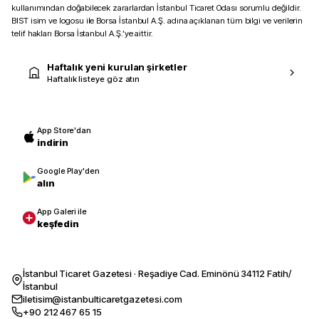
kullanımından doğabilecek zararlardan İstanbul Ticaret Odası sorumlu değildir.
BIST isim ve logosu ile Borsa İstanbul A.Ş. adına açıklanan tüm bilgi ve verilerin
telif hakları Borsa İstanbul A.Ş.’ye aittir.
Haftalık yeni kurulan şirketler
Haftalık listeye göz atın
App Store'dan
indirin
Google Play'den
alın
App Galeri ile
keşfedin
İstanbul Ticaret Gazetesi · Reşadiye Cad. Eminönü 34112 Fatih/
İstanbul
iletisim@istanbulticaretgazetesi.com
+90 212 467 65 15