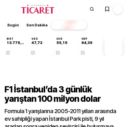
Bugün
Son Dakika
Finans
EKSTRA
BIST
USD
EUR
GBP
13.779,39
47,72
55,15
64,39
PİYASA
VERİLERİ
-0,14%
+0,01%
-0,06%
-0,03%
Gündem
F1 İstanbul’da 3 günlük
yarıştan 100 milyon dolar
Formula 1 yarışlarına 2005-2011 yılları arasında
ev sahipliği yapan İstanbul Park pisti, 9 yıl
aradan sonra yeniden seyircisi ile buluşmaya