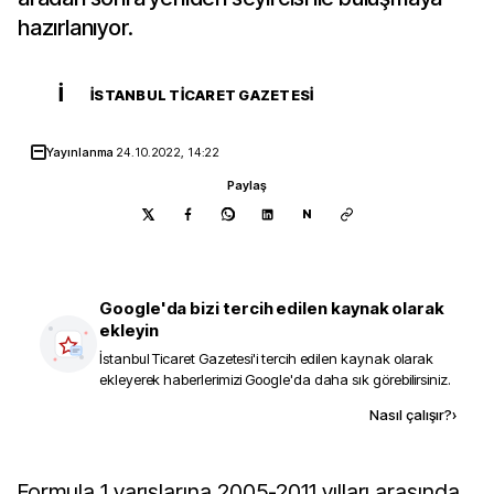
hazırlanıyor.
İ
İSTANBUL TICARET GAZETESI
Yayınlanma
24.10.2022, 14:22
Paylaş
N
Google'da bizi tercih edilen kaynak olarak
ekleyin
İstanbul Ticaret Gazetesi
'i tercih edilen kaynak olarak
ekleyerek haberlerimizi Google'da daha sık görebilirsiniz.
Kaynak ekle
Nasıl çalışır?
›
Formula 1 yarışlarına 2005-2011 yılları arasında