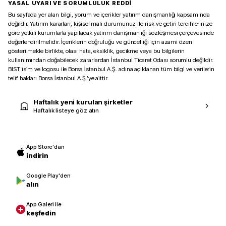
YASAL UYARI VE SORUMLULUK REDDİ
Bu sayfada yer alan bilgi, yorum ve içerikler yatırım danışmanlığı kapsamında
değildir. Yatırım kararları, kişisel mali durumunuz ile risk ve getiri tercihlerinize
göre yetkili kurumlarla yapılacak yatırım danışmanlığı sözleşmesi çerçevesinde
değerlendirilmelidir. İçeriklerin doğruluğu ve güncelliği için azami özen
gösterilmekle birlikte, olası hata, eksiklik, gecikme veya bu bilgilerin
kullanımından doğabilecek zararlardan İstanbul Ticaret Odası sorumlu değildir.
BIST isim ve logosu ile Borsa İstanbul A.Ş. adına açıklanan tüm bilgi ve verilerin
telif hakları Borsa İstanbul A.Ş.’ye aittir.
Haftalık yeni kurulan şirketler
Haftalık listeye göz atın
App Store'dan
indirin
Google Play'den
alın
App Galeri ile
keşfedin