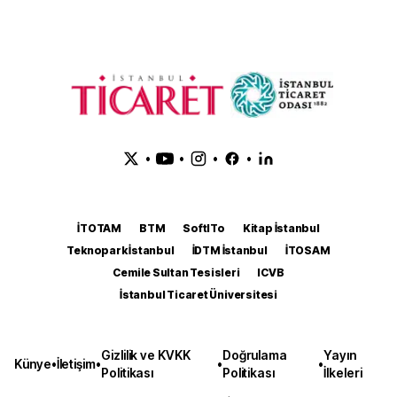
•
•
•
•
İTOTAM
BTM
SoftITo
Kitap İstanbul
Teknopark İstanbul
İDTM İstanbul
İTOSAM
Cemile Sultan Tesisleri
ICVB
İstanbul Ticaret Üniversitesi
Gizlilik ve KVKK
Doğrulama
Yayın
Künye
•
İletişim
•
•
•
Politikası
Politikası
İlkeleri