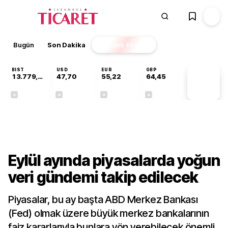
Bugün
Son Dakika
Finans
EKSTRA
BIST
USD
EUR
GBP
13.779,39
47,70
55,22
64,45
PİYASA
VERİLERİ
-0,14%
+0,15%
+0,38%
+0,43%
Gündem
Eylül ayında piyasalarda yoğun
veri gündemi takip edilecek
Piyasalar, bu ay başta ABD Merkez Bankası
(Fed) olmak üzere büyük merkez bankalarının
faiz kararlarıyla bunlara yön verebilecek önemli