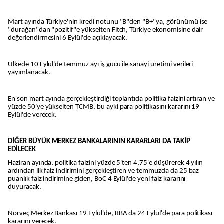
Mart ayında Türkiye'nin kredi notunu "B"den "B+"ya, görünümü ise
"durağan"dan "pozitif"e yükselten Fitch, Türkiye ekonomisine dair
değerlendirmesini 6 Eylül'de açıklayacak.
Ülkede 10 Eylül'de temmuz ayı iş gücü ile sanayi üretimi verileri
yayımlanacak.
En son mart ayında gerçekleştirdiği toplantıda politika faizini artıran ve
yüzde 50'ye yükselten TCMB, bu ayki para politikasını kararını 19
Eylül'de verecek.
DİĞER BÜYÜK MERKEZ BANKALARININ KARARLARI DA TAKİP
EDİLECEK
Haziran ayında, politika faizini yüzde 5'ten 4,75'e düşürerek 4 yılın
ardından ilk faiz indirimini gerçekleştiren ve temmuzda da 25 baz
puanlık faiz indirimine giden, BoC 4 Eylül'de yeni faiz kararını
duyuracak.
Norveç Merkez Bankası 19 Eylül'de, RBA da 24 Eylül'de para politikası
kararını verecek.