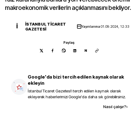
makroekonomik verilerin açıklanmasını bekliyor.
İSTANBUL TICARET
İ
Yayınlanma
01.09.2024, 12:33
GAZETESI
Paylaş
N
Google'da bizi tercih edilen kaynak olarak
ekleyin
İstanbul Ticaret Gazetesi
'i tercih edilen kaynak olarak
ekleyerek haberlerimizi Google'da daha sık görebilirsiniz.
Kaynak ekle
Nasıl çalışır?
›