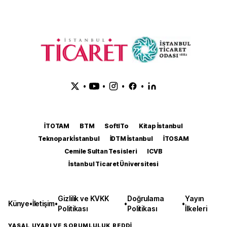
•
•
•
•
İTOTAM
BTM
SoftITo
Kitap İstanbul
Teknopark İstanbul
İDTM İstanbul
İTOSAM
Cemile Sultan Tesisleri
ICVB
İstanbul Ticaret Üniversitesi
Gizlilik ve KVKK
Doğrulama
Yayın
Künye
•
İletişim
•
•
•
Politikası
Politikası
İlkeleri
YASAL UYARI VE SORUMLULUK REDDİ