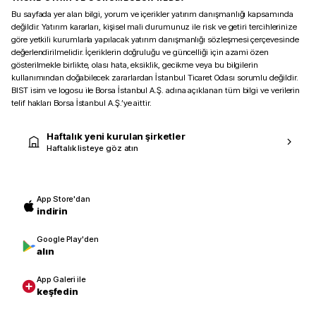
Bu sayfada yer alan bilgi, yorum ve içerikler yatırım danışmanlığı kapsamında
değildir. Yatırım kararları, kişisel mali durumunuz ile risk ve getiri tercihlerinize
göre yetkili kurumlarla yapılacak yatırım danışmanlığı sözleşmesi çerçevesinde
değerlendirilmelidir. İçeriklerin doğruluğu ve güncelliği için azami özen
gösterilmekle birlikte, olası hata, eksiklik, gecikme veya bu bilgilerin
kullanımından doğabilecek zararlardan İstanbul Ticaret Odası sorumlu değildir.
BIST isim ve logosu ile Borsa İstanbul A.Ş. adına açıklanan tüm bilgi ve verilerin
telif hakları Borsa İstanbul A.Ş.’ye aittir.
Haftalık yeni kurulan şirketler
Haftalık listeye göz atın
App Store'dan
indirin
Google Play'den
alın
App Galeri ile
keşfedin