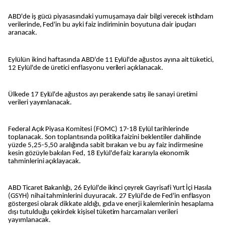
ABD'de iş gücü piyasasındaki yumuşamaya dair bilgi verecek istihdam
verilerinde, Fed'in bu ayki faiz indiriminin boyutuna dair ipuçları
aranacak.
Eylülün ikinci haftasında ABD'de 11 Eylül'de ağustos ayına ait tüketici,
12 Eylül'de de üretici enflasyonu verileri açıklanacak.
Ülkede 17 Eylül'de ağustos ayı perakende satış ile sanayi üretimi
verileri yayımlanacak.
Federal Açık Piyasa Komitesi (FOMC) 17-18 Eylül tarihlerinde
toplanacak. Son toplantısında politika faizini beklentiler dahilinde
yüzde 5,25-5,50 aralığında sabit bırakan ve bu ay faiz indirmesine
kesin gözüyle bakılan Fed, 18 Eylül'de faiz kararıyla ekonomik
tahminlerini açıklayacak.
ABD Ticaret Bakanlığı, 26 Eylül'de ikinci çeyrek Gayrisafi Yurt İçi Hasıla
(GSYH) nihai tahminlerini duyuracak. 27 Eylül'de de Fed'in enflasyon
göstergesi olarak dikkate aldığı, gıda ve enerji kalemlerinin hesaplama
dışı tutulduğu çekirdek kişisel tüketim harcamaları verileri
yayımlanacak.