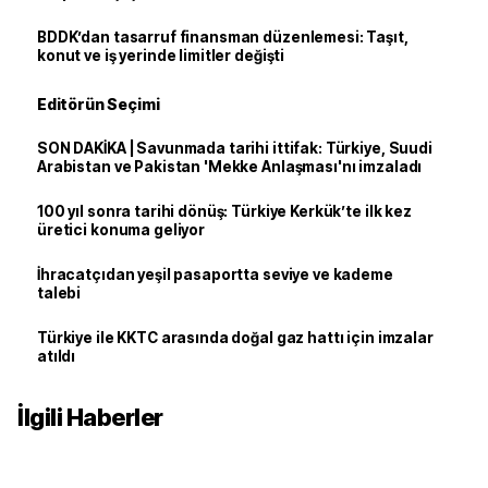
BDDK’dan tasarruf finansman düzenlemesi: Taşıt,
konut ve iş yerinde limitler değişti
Editörün Seçimi
SON DAKİKA | Savunmada tarihi ittifak: Türkiye, Suudi
Arabistan ve Pakistan 'Mekke Anlaşması'nı imzaladı
100 yıl sonra tarihi dönüş: Türkiye Kerkük’te ilk kez
üretici konuma geliyor
İhracatçıdan yeşil pasaportta seviye ve kademe
talebi
Türkiye ile KKTC arasında doğal gaz hattı için imzalar
atıldı
İlgili Haberler